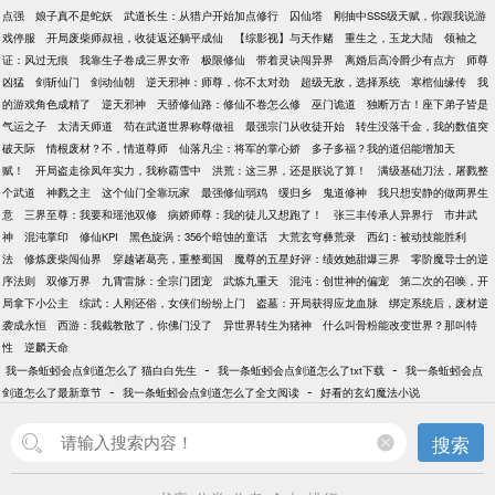
点强
娘子真不是蛇妖
武道长生：从猎户开始加点修行
囚仙塔
刚抽中SSS级天赋，你跟我说游
戏停服
开局废柴师叔祖，收徒返还躺平成仙
【综影视】与天作赌
重生之，玉龙大陆
领袖之
证：风过无痕
我靠生子卷成三界女帝
极限修仙
带着灵诀闯异界
离婚后高冷爵少有点方
师尊
凶猛
剑斩仙门
剑动仙朝
逆天邪神：师尊，你不太对劲
超级无敌，选择系统
寒棺仙缘传
我
的游戏角色成精了
逆天邪神
天骄修仙路：修仙不卷怎么修
巫门诡道
独断万古！座下弟子皆是
气运之子
太清天师道
苟在武道世界称尊做祖
最强宗门从收徒开始
转生没落千金，我的数值突
破天际
情根废材？不，情道尊师
仙落凡尘：将军的掌心娇
多子多福？我的道侣能增加天
赋！
开局盗走徐凤年实力，我称霸雪中
洪荒：这三界，还是朕说了算！
满级基础刀法，屠戮整
个武道
神戮之主
这个仙门全靠玩家
最强修仙弱鸡
缓归乡
鬼道修神
我只想安静的做两界生
意
三界至尊：我要和瑶池双修
病娇师尊：我的徒儿又想跑了！
张三丰传承人异界行
市井武
神
混沌掌印
修仙KPI
黑色旋涡：356个暗蚀的童话
大荒玄穹彝荒录
西幻：被动技能胜利
法
修炼废柴闯仙界
穿越诸葛亮，重整蜀国
魔尊的五星好评：绩效她甜爆三界
零阶魔导士的逆
序法则
双修万界
九霄雷脉：全宗门团宠
武炼九重天
混沌：创世神的偏宠
第二次的召唤，开
局拿下小公主
综武：人刚还俗，女侠们纷纷上门
盗墓：开局获得应龙血脉
绑定系统后，废材逆
袭成永恒
西游：我截教散了，你佛门没了
异世界转生为猪神
什么叫骨粉能改变世界？那叫特
性
逆麟天命
-
-
我一条蚯蚓会点剑道怎么了 猫白白先生
我一条蚯蚓会点剑道怎么了txt下载
我一条蚯蚓会点
-
-
剑道怎么了最新章节
我一条蚯蚓会点剑道怎么了全文阅读
好看的玄幻魔法小说
搜索