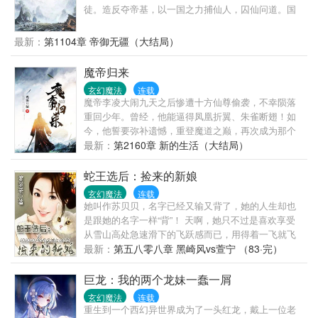
都是自己的分身。
徒。造反夺帝基，以一国之力捕仙人，囚仙问道。国
运昌盛，以百战凶军灭罪恶仙门，以国之气运，逆天
改命。吾名洪战，帝御无疆。
最新：
第1104章 帝御无疆（大结局）
魔帝归来
玄幻魔法
连载
魔帝李凌大闹九天之后惨遭十方仙尊偷袭，不幸陨落
重回少年。曾经，他能逼得凤凰折翼、朱雀断翅！如
今，他誓要弥补遗憾，重登魔道之巅，再次成为那个
杀伐果断的九天魔帝！魔帝再临人间，九州为之震
最新：
第2160章 新的生活（大结局）
颤！
蛇王选后：捡来的新娘
玄幻魔法
连载
她叫作苏贝贝，名字已经又输又背了，她的人生却也
是跟她的名字一样“背”！ 天啊，她只不过是喜欢享受
从雪山高处急速滑下的飞跃感而已，用得着一飞就飞
到一个不知道何年何月何日的古国去吗？ “啊——救命
最新：
第五八零八章 黑崎风vs萱宁 （83·完）
啊——”苏贝贝在坠落中尖声嘶喊。 “咦？我竟然没
死！哇，这山崖底的地面好软也，咦？温温的……”苏
巨龙：我的两个龙妹一蠢一屑
贝贝有点开心地坐起来，伸手摸索着有温度的地面。
玄幻魔法
连载
然而，当她擦亮眼睛看清楚的时候—— “蛇……我竟然
重生到一个西幻异世界成为了一头红龙，戴上一位老