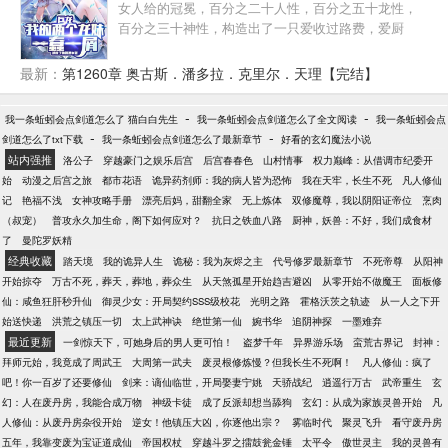
坐在一条巨蛇的身上，啊……” 两眼一翻，她很没志气
女人给的冠冕，百分之二十人性，百分之五十龙性，
地晕倒过去，失去意识前，她后知觉地想到——为何
百分之三十神性，构造出了一只爱收过路费，爱厨
蛇的身体是温的，蛇不是冷血动物吗？ 她不过穿越后
艺，疼爱妹妹的奇特红龙。（狐：契约为平等契约，
不小心砸到这蛇王的真身而已，便倒霉让他缠上，他
主角不会去当召唤兽，契约者=龙的工具人）（可能狐
最新：
第1260章 奥古斯．潘多拉．克里尔．天理【完结】
要选后关她啥事，为何也要她掺和，他阴险狡诈，她
狸的文笔不是很好，但狐狸会努力进步，还有就是狐
才不要！ “喂喂喂，你干什么把我拐来这里？”贝贝惊
狸会保证不走老套路路线）
-
-
我一条蚯蚓会点剑道怎么了 猫白白先生
慌防备。 “给你个宝宝，你才不会再给我作怪！”美男
我一条蚯蚓会点剑道怎么了全文阅读
我一条蚯蚓会点
-
-
剑道怎么了txt下载
我一条蚯蚓会点剑道怎么了最新章节
蛇王酷酷地瞪她。 “蛇……蛇宝宝？我我我……我不
好看的玄幻魔法小说
站内强推
要……”贝贝哆嗦着，浑身汗毛竖起来。 “由不得
洛公子
穿越豪门之娱乐后宫
后宫春春色
山村情事
权力巅峰：从借调市纪委开
你！”酷酷的蛇王笑得诡异邪恶。
始
动漫之后宫之旅
都市花语
诡异药剂师：我的病人皆为恐怖
我在天牢，长生不死
凡人修仙
记
艳福不浅
女神攻略手册
漂亮后妈，甜翻全家
无上炼体
双修魔尊，我以阴阳证帝位
烹肉
（叔宠）
普攻永久加生命，阁下如何应对？
抗日之铁血八路
厨神，妖兽：不好，我们成食材
了
曼陀罗妖精
经典收藏
踏天境
我的诡异人生
诡秘：我为灰烬之主
代号修罗最新章节
不死帝尊
从阳神
开始掠夺
万古不死，葬天，葬地，葬众生
从天煞孤星开始趋吉避凶
从零开始不做魔王
面板修
仙：咸鱼狂肝秒升仙
御灵少女：开局契约SSS级校花
光明之路
霍格沃茨之轨迹
从一人之下开
始送快递
洪荒之镇压一切
太上武神诀
绝世第一仙
婉书华
追阴神探
一墨难弃
最近更新
一剑惊天下，可她身后的男人更可怕！
盗梦千年
异界游乐场
蛮荒古界记
封神：
拜师元始，我竟成了周武王
大周第一武夫
废灵根修炼慢？但我长生不死啊！
凡人修仙：疯了
吧！你一百岁了还要修仙
剑来：谪仙临世，开局娶妻宁姚
天骄战纪
逍遥行万古
武帝重生
玄
幻：人在废丹房，我能合成万物
神级卡徒
成了反派却想当舔狗
玄幻：从成为家族灵兽开始
凡
人修仙：从废丹房杂役开始
逆女！他镇压大凶，你逐他出宗？
雾临时代
聚灵飞升
看守废丹房
五年，我靠变废为宝证道成仙
帝国权杖
穿越斗罗之擂鼓瓮金锤
太平令
傲世灵主
我的灵兽有