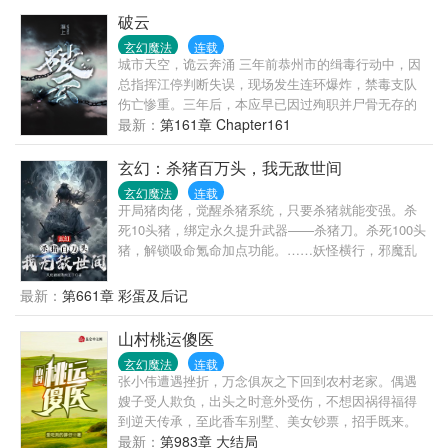
破云
玄幻魔法
连载
城市天空，诡云奔涌 三年前恭州市的缉毒行动中，因
总指挥江停判断失误，现场发生连环爆炸，禁毒支队
伤亡惨重。三年后，本应早已因过殉职并尸骨无存的
江停，竟奇迹般从植物人状态下醒来了。 英魂不得安
最新：
第161章 Chapter161
息，他必须从地狱重返人间，倾其所有来还原血腥离
奇的真相。 现代都市刑侦，英俊潇洒十项全能进可百
玄幻：杀猪百万头，我无敌世间
米狙人头退可徒手拆炸|弹没事就爱装个逼的攻&因为
玄幻魔法
连载
反正随时准备完蛋所以不管发生什么事都很淡定的受
开局猪肉佬，觉醒杀猪系统，只要杀猪就能变强。杀
正常每周更六休一，HE
死10头猪，绑定永久提升武器——杀猪刀。杀死100头
猪，解锁吸命氪命加点功能。……妖怪横行，邪魔乱
世，诡异丛生。李秋夜穿越而来，觉醒杀猪系统，从
杀猪开始，一步步踏上无敌之路。以一把朴实无华的
最新：
第661章 彩蛋及后记
杀猪刀。碎灭魔器神器，斩尽天下妖魔。多年之后，
李秋夜立于邪魔尸山之上。凝望那吞噬星河的不可名
山村桃运傻医
状之神。缓缓拔出了杀猪刀。只听他口中忽吟：“早岁
玄幻魔法
连载
已知世事艰，仍许飞鸿荡云间。……今朝一刀云卸
张小伟遭遇挫折，万念俱灰之下回到农村老家。偶遇
甲，斩妖斩魔也斩天！”……“像他这般出色的男人，无
嫂子受人欺负，出头之时意外受伤，不想因祸得福得
论走到哪都像是漆黑夜空的萤火虫，那么鲜明，那么
到逆天传承，至此香车别墅、美女钞票，招手既来。
出色。”——某仙子“他是万中无一的练武奇才，我这辈
最新：
第983章 大结局