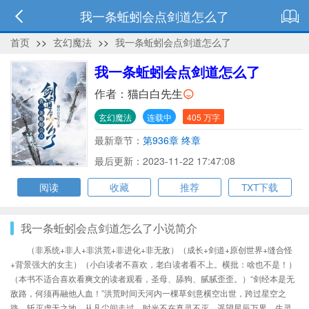
我一条蚯蚓会点剑道怎么了
首页
>>
玄幻魔法
>>
我一条蚯蚓会点剑道怎么了
我一条蚯蚓会点剑道怎么了
作者：
猫白白先生
玄幻魔法
连载中
405 万字
最新章节：
第936章 终章
最后更新：2023-11-22 17:47:08
阅读
收藏
推荐
TXT下载
我一条蚯蚓会点剑道怎么了小说简介
（非系统+非人+非洪荒+非进化+非无敌）（成长+剑道+原创世界+缝合怪
+背景强大的女主）（小白读者不喜欢，老白读者看不上。横批：啥也不是！）
（本书不适合喜欢看爽文的读者观看，圣母、舔狗、腻腻歪歪。）“剑经本是无
敌路，何须再融他人血！”洪荒时间天河内一棵草剑意横空出世，跨过星空之
路，斩灭虚无之地。从凡尘间走过，时光不在真灵不灭。遥望星辰万界，生灵