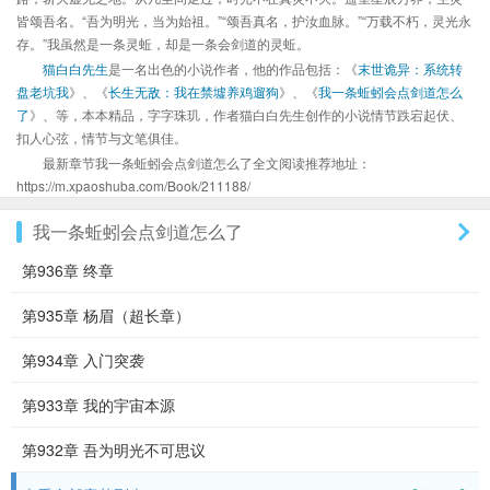
皆颂吾名。“吾为明光，当为始祖。”“颂吾真名，护汝血脉。”“万载不朽，灵光永
存。”我虽然是一条灵蚯，却是一条会剑道的灵蚯。
猫白白先生
是一名出色的小说作者，他的作品包括：《
末世诡异：系统转
盘老坑我
》、《
长生无敌：我在禁墟养鸡遛狗
》、《
我一条蚯蚓会点剑道怎么
了
》、等，本本精品，字字珠玑，作者猫白白先生创作的小说情节跌宕起伏、
扣人心弦，情节与文笔俱佳。
最新章节我一条蚯蚓会点剑道怎么了全文阅读推荐地址：
https://m.xpaoshuba.com/Book/211188/
我一条蚯蚓会点剑道怎么了
第936章 终章
第935章 杨眉（超长章）
第934章 入门突袭
第933章 我的宇宙本源
第932章 吾为明光不可思议