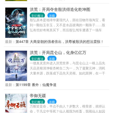
子最大的成就就是收了他当徒弟。”——某屠户“他当时
那把杀猪刀距离我只有0.01公分，我问他能不能放过
洪荒：开局夺舍殷洪得造化乾坤图
我，我上有老下有小，他居然说，那就把我全家都杀
光，这还有王法吗？还有法律吗？”——已成灰的某邪
玄幻魔法
连载
殷弘原本是地球华夏现代人，因在旧物市场淘宝，看
魔“我普普通通，就是个杀猪的。”——李秋夜
到一颗似玉非玉，又不是水晶玻璃的一颗珠子……殷
弘有些好奇将其买下，而后殷弘驾车遭遇了一场车
祸……车祸中，殷弘的流出的血液，被珠子吸收，随
后就被珠子，散发的光芒带到了洪荒！穿越洪荒，夺
最新：
第447章 大商皇朝的强者倍出，洪尊被殷洪的想法震惊！
舍同姓不同音大商人皇第二子……随后绑定金手指，
而金手指正是之前的珠子。“鸿蒙至尊系统”……系统奖
洪荒：开局昆仑山，化身亿亿万
励造化乾坤图。而此时，封神之劫还没有开始……殷
玄幻魔法
连载
弘：既然封神还没有开始，那就努力提升修为……鸿
一缕真灵意外进入洪荒世界，与昆仑山上一根上品先
钧老祖，元始天尊，太清天尊，……你们想封神？我
天品灵根清净银杏树合二为一，为了凝聚元神，消耗
把你们的弟子都送上封神榜？还有准提，接引，你们
大量本源，跌落成下品先天灵根。如此跟脚，在一干
不是说，都与你们西方教有缘嘛？我要让你们，一个
洪荒顶级大能面前，难免有沦为座下童子的风险。系
都别想得到……女娲娘娘：你派轩辕三妖霍乱人族，
统，千呼万唤不出来。外挂，日夜祈祷没反应。为了
最新：
第1199章 番外：仙魔争道
灭我大商……我就反控制三妖……看你们怎么封神，
免于在洪荒接连不断的大劫中化为灰灰，他只好发奋
灭我大商？天道圣人？呵呵……
图强，一边日夜苦修，参天悟道，恢复原有品阶，一
帝御无疆
边发挥本体净化天赋，不断自残，折断枝干扦插大
玄幻魔法
连载
地，化身无数，净化天地煞气、浊气、晦气等，成为
万般皆是命，半点不由人？岁数大，根骨差，就得认
洪荒有德道人。直到某一天，他发现九天十地，到处
命，于凡尘中等死？仙人视我为牲畜，我视仙人如囚