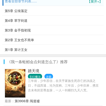
查看全部章节列表......
【展开+】
第5章 尘埃落定
第4章 草字剑道
第3章 金手指初现
第2章 王女也不简单
第1章 算计王女
《我一条蚯蚓会点剑道怎么了》推荐
踏天境
玄幻魔法
连载
三年前，少年苏信，在关乎家族生死存亡的决战之
日，不战而逃，沦为笑柄。三年后，少年归来，携亘
古未有的至尊血脉，一人一剑横扫九天八荒。
最新：
第3906章 闯道墟