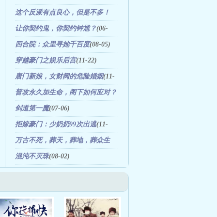
这个反派有点良心，但是不多！
(02-23)
让你契约鬼，你契约钟馗？
(06-
09)
四合院：众里寻她千百度
(08-05)
穿越豪门之娱乐后宫
(11-22)
唐门新娘，女财阀的危险婚姻
(11-
22)
普攻永久加生命，阁下如何应对？
(02-01)
剑道第一魔
(07-06)
拒嫁豪门：少奶奶99次出逃
(11-
22)
万古不死，葬天，葬地，葬众生
(08-05)
混沌不灭珠
(08-02)