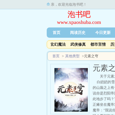
亲，欢迎光临泡书吧！
泡书吧
www.xpaoshuba.com
首页
阅读历史
今日更新
玄幻魔法
武侠修真
都市言情
历
首页
>
其他类型
>
元素之穹
元素
关于元素
白皑皑的雪花
的山巅之上有
说你是烈阳帝
此地步了吗？
正瘫坐在魔帝
魔帝：“我说