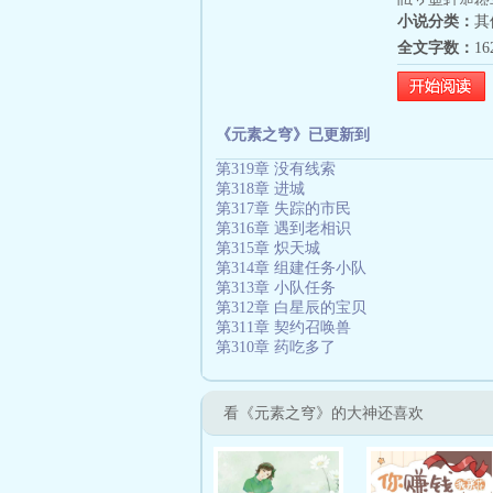
吗？要打架你
小说分类：
其
计300万字
全文字数：
1
《元素之穹》已更新到
第319章 没有线索
第318章 进城
第317章 失踪的市民
第316章 遇到老相识
第315章 炽天城
第314章 组建任务小队
第313章 小队任务
第312章 白星辰的宝贝
第311章 契约召唤兽
第310章 药吃多了
看《元素之穹》的大神还喜欢