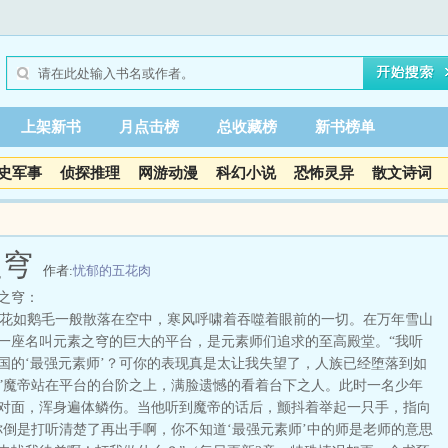
上架新书
月点击榜
总收藏榜
新书榜单
史军事
侦探推理
网游动漫
科幻小说
恐怖灵异
散文诗词
之穹
作者:
忧郁的五花肉
之穹：
如鹅毛一般散落在空中，寒风呼啸着吞噬着眼前的一切。在万年雪山
一座名叫元素之穹的巨大的平台，是元素师们追求的至高殿堂。“我听
国的‘最强元素师’？可你的表现真是太让我失望了，人族已经堕落到如
”魔帝站在平台的台阶之上，满脸遗憾的看着台下之人。此时一名少年
对面，浑身遍体鳞伤。当他听到魔帝的话后，颤抖着举起一只手，指向
你倒是打听清楚了再出手啊，你不知道‘最强元素师’中的师是老师的意思