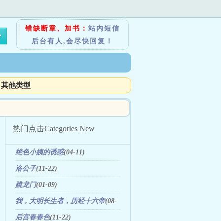
错缺断章、加书：
站内短信
后台有人,会尽快回复！
其他类型
热门点击
Categories New
绝色小姨的诱惑
(04-11)
洛公子
(11-22)
跳龙门
(01-09)
我，大明长生者，历经十六帝
(08-
06)
后宫春春色
(11-22)