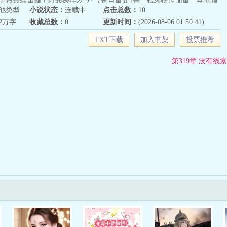
去找我徒弟啊！打我做什么？”（每日更新2章，特殊情况加更。全书预
他类型
小说状态：
连载中
点击总数：
10
左右完结。保证不烂尾，不太监。）
62万字
收藏总数：
0
更新时间：
(2026-08-06 01:50:41)
TXT下载
加入书架
投票推荐
第319章 没有线索