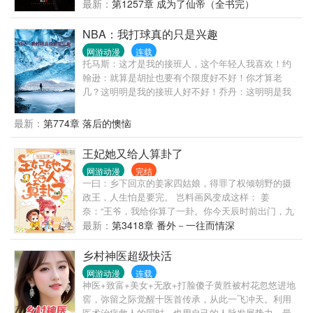
最新：
第1257章 成为了仙帝（全书完）
NBA：我打球真的只是兴趣
网游动漫
连载
托马斯：这才是我的接班人，这个年轻人我喜欢！约
翰逊：就算是胡扯也要有个限度好不好！你才算老
几？这明明是我的接班人好不好！乔丹：这明明是我
选的状元，就算是接班人，也跟你们没关系。而且我
相信，这家伙不会让我失望的！球迷：这小子真棒，
最新：
第774章 落后的懊恼
就是我心目中得控卫之神！周垚：我才不要当什么控
卫之神呢！来到NBA，就是要做最强得那一个，区区
王妃她又给人算卦了
控卫之神，如何能让他满足，也对不起自己的系统
网游动漫
完结
嘛！
一曰：乡下回京的姜家四姑娘，得罪了权倾朝野的摄
政王，人生怕是要完。 岂料画风变成这样： 姜
奈：“王爷，我给你算了一卦。你今天辰时前出门，九
成九会遭雷劈。” 摄政王：……有何化解之法？ 姜
最新：
第3418章 番外－一往而情深
奈：来我阴阳斋购一神器，可避大祸。 暗卫：……这
不一锅盖么？属下觉得您似乎又被坑了。 本王翩然风
乡村神医超级快活
采岂是一锅盖可压？让你们看看，何谓头顶锅盖风轻
网游动漫
连载
云淡。 二曰：四姑娘大字不识一个，半点文墨皆无，
神医+致富+美女+无敌+打脸傻子黄胜被村花忽悠进地
写的文章怕是狗屁不通。 上京书院院长：四姑娘上知
窖，弥留之际觉醒十医首传承，从此一飞冲天。利用
天文下知地理，尤其对古姜国历史文化颇有研究，为
医术治病救人的同时，也用自己的人脉发展势力，最