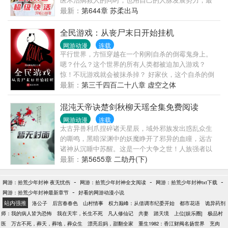
学术上作出极大贡献。 群众：怕说的不是同一个人
终过上了神仙都羡慕的生活…
最新：
第644章 苏柔出马
叭？这个院长八成是个托儿！ 三曰：四姑娘克母克兄
克叔婶姐妹，得送去庵里放养几年磨磨心气儿。 叔婶
全民游戏：从丧尸末日开始挂机
姐妹：哭唧唧，求求乃们别造谣了。命苦哇，你们每
网游动漫
连载
造谣一次，我们就集体倒霉一回。 数年后，姜奈牵着
平行世界，方恒穿越在一个刚刚自杀的倒霉鬼身上。
小版摄政王逛街。 儿子好奇问：娘亲，为什么坊间尚
嗯？什么？这个世界的所有人类都被迫加入游戏？
存一赌局，赌你在爹爹手里，活命不过三旬？ 姜奈一
惊！不玩游戏就会被抹杀掉？ 好家伙，这个自杀的倒
脸心虚：这事要从一副山居图说起。 当年娘亲年少无
霉鬼竟然是前职业玩家？ 他竟然有最高级别的> 的丧
最新：
第三千四百二十八章 虚空之体
知，把你爹坑在一副画里，差点把他给活活饿死
尸分身能挂机？ 【在你离线的这段时间，你的丧尸分
啦…… 儿子：……您当时怎么想的呢？ 姜奈：就觉得
身群制作完成了木质伐木斧*720；你获得基础制作经
混沌天帝诀楚剑秋柳天瑶全集免费阅读
他怪可怜见的，饿得腰太细了……
验值：1921】。 【在你离线的这段时间，你的丧尸分
网游动漫
连载
身群砍伐27821棵树木；你获得木材*128973，你获得
太古异兽利爪捏碎诸天星辰，域外邪族发出惑乱众生
技能171921】。 当玩家们还在丧尸末日中艰难求生的
的嘶鸣，黑暗深渊中的妖魔睁开了邪异的血瞳，远古
时候，方恒的丧尸分身们已经开始搬空整片森林。 方
诸神从沉睡中苏醒。这是一个大争之世！人族强者以
恒：这个游戏有点意思。
利剑问鼎苍穹，在诸天万族中挺起不屈脊梁！楚剑秋
最新：
第5655章 二劫丹(下)
偶得混沌天帝诀，从微弱中崛起，踏上万界征程。一
念崩星海，一念裂苍穹。一念诛妖鬼，一念葬神魔！
-
-
-
网游：拾荒少年封神 夜无忧伤
网游：拾荒少年封神全文阅读
网游：拾荒少年封神txt下载
俯瞰诸天神域，谁敢争锋？这，就是天帝之威！
-
网游：拾荒少年封神最新章节
好看的网游动漫小说
站内强推
洛公子
后宫春春色
山村情事
权力巅峰：从借调市纪委开始
都市花语
诡异药剂
师：我的病人皆为恐怖
我在天牢，长生不死
凡人修仙记
共妻
踏天境
上位[娱乐圈]
极品村
医
万古不死，葬天，葬地，葬众生
漂亮后妈，甜翻全家
重生1982：香江财阀名扬世界
烹肉