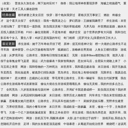
（叔宠）
普攻永久加生命，阁下如何应对？
御兽：我让地球神兽重现异界
海贼之绝巅霸气
重
返七零：天才工具人爆改剧情
经典收藏
都市娇妻之美女后宫
快穿：那个炮灰我穿过
霍格沃茨万事皆三
燃欲
终极全
才
这个遮天太假了
全民领主：我有一颗黑龙之心
梦幻西游：王姨被我薅秃了
求生游戏：末世
大佬玩嗨了
坚守最后一道防线
欺负我没灵根？我的草能成精
凡界凡劫
外室携娃逼婚，她休夫
后投入摄政王怀抱
FGO：赫拉克勒斯，不是海木桩
穗岁念安
这个世界的梦有大问题
我和当红
影后有个女儿
重生八零：45岁正是闯荡的年纪
奇门相师
[尼罗河女儿]亲爱的侍卫长大人
最近更新
求生游戏：她千万年寿命开挂了吧
原神：提瓦特造神计划
榜一大佬的公路求生不走
寻常路
诸神黄昏，什么叫万族都有我马甲
狐媚妲己，攻略峡谷男英雄
人鱼女王横扫星际
游戏
入侵：从梦境开始
公路求生，我靠每日情报当捡漏王
无限：全副本Boss都想独占我
诡异入侵：
假千金靠氪金带飞蓝星
国运：武力值爆表？我拿智商换的
恶女掉马后，全星际大佬吻上来了
小
马宝莉之青里
网游：我和怪物的一万种死法
末世房车，我和霸总建农场
末日游戏：我开无敌战
车卖西瓜
我化妆超美，被诡异们排队疯舔
荒岛求生，我在海上有移动城堡
无限求生：囤废品也
能封神？
惹火燃情：总裁的心尖溺宠
带毛茸茸公路求生，开局一辆破车
我在古代斩梦魇
我在
公路求生游戏靠考试发家致富
修仙大佬在生存游戏里嘎嘎乱杀
修仙无灵根，我的外挂多点怎么
了
全民荒岛：六岁崽崽靠捡垃圾封神
公路求生，开局矿卡我逆袭成榜一
欺负我没灵根？我的草
能成精
网游：从死囚狱到巅峰玩家
末日游戏：我带历史人物救世
列车求生？我在末世招揽队友
躺赢
恶毒魔女她只想通关
公路求生，开玩具车也能当榜一？
厨娘穿进娱乐圈，荒野求生建景
区
万界经营系统，我的小餐车封神
末日开局：我成欧皇一路躺赢
末世，修改一个字，主角团求
带飞
欠债一个亿？游戏捡漏成首富
重生之本命灵印
求生游戏：我在海岛养恐龙
诡异开局，我
成了恐怖游戏NPC
网游：挂机百万年,我醒来成神
火影,这个佐助过于凶悍！
游戏开始,系统会为
您随机开启外挂
足球：我的女友都是顶流超模
中场暴君：从葡超开始统治世界
燃烧吧！这该死