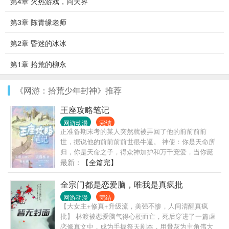
第4章 火热游戏，问天界
第3章 陈青缘老师
第2章 昏迷的冰冰
第1章 拾荒的柳永
《网游：拾荒少年封神》推荐
王座攻略笔记
网游动漫
完结
正准备期末考的某人突然就被弄回了他的前前前前
世，据说他的前前前前世很牛逼。 神使：你是天命所
归，你是天命之子，得众神加护和万千宠爱，当你诞
生的那一刻，整个天界的众神都在低喃你的名字……
最新：
【全篇完】
伽尔兰：说人话。 神使：（面无表情）你是天选之
王，本该登上王位，但被一个叫赫伊莫斯的人逆天改
全宗门都是恋爱脑，唯我是真疯批
命杀了你夺走王位，众神施下诅咒，你的王国因此覆
网游动漫
完结
灭，而你——诅咒加身，转世轮回，生生世世都活不
【大女主+修真+升级流，美强不惨，人间清醒真疯
过十八岁。 伽尔兰：………我还能被抢救一下吗？ 带
批】 林渡被恋爱脑气得心梗而亡，死后穿进了一篇虐
着忠诚于你的骑士打怪升级干掉大> 伽尔兰：这个难
恋修真文中，成为手握祭天剧本，用骨灰为主角伟大