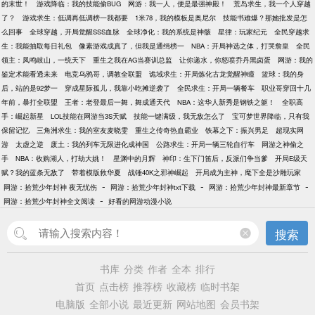
的末世！
游戏降临：我的技能偷BUG
网游：我一人，便是最强神殿！
荒岛求生，我一个人穿越
了？
游戏求生：低调再低调榜一我都要
1米78，我的模板是奥尼尔
技能书难爆？那她批发是怎
么回事
全球穿越，开局觉醒SSS血脉
全球净化：我的系统是神骸
星律：玩家纪元
全民穿越求
生：我能抽取每日礼包
像素游戏成真了，但我是通缉榜一
NBA：开局神选之体，打哭詹皇
全民
领主：凤鸣岐山，一统天下
重生之我在AG当赛训总监
让你递水，你怒喷乔丹黑卤蛋
网游：我的
鉴定术能看透未来
电竞乌鸦哥，调教全联盟
诡域求生：开局炼化古龙觉醒神瞳
篮球：我的身
后，站的是92梦一
穿成星际孤儿，我靠小吃摊逆袭了
全民求生：开局一辆餐车
职业哥穿回十几
年前，暴打全联盟
王者：老登最后一舞，舞成通天代
NBA：这华人新秀是钢铁之躯！
全职高
手：崛起新星
LOL技能在网游当3S天赋
技能一键满级，我无敌怎么了
宝可梦世界降临，只有我
保留记忆
三角洲求生：我的室友麦晓雯
重生之传奇热血霸业
铁幕之下：振兴男足
超现实网
游
太虚之逆
废土：我的列车无限进化成神国
公路求生：开局一辆三轮自行车
网游之神偷之
手
NBA：收购湖人，打劫大姚！
星渊中的月辉
神印：生下门笛后，反派们争当爹
开局E级天
赋？我的蓝条无敌了
带着模版救华夏
战锤40K之邪神崛起
开局成为主神，麾下全是沙雕玩家
-
-
-
网游：拾荒少年封神 夜无忧伤
网游：拾荒少年封神txt下载
网游：拾荒少年封神最新章节
-
网游：拾荒少年封神全文阅读
好看的网游动漫小说
搜索
书库
分类
作者
全本
排行
首页
点击榜
推荐榜
收藏榜
临时书架
电脑版
全部小说
最近更新
网站地图
会员书架