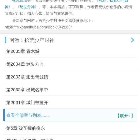
神
》、《
绝世丹神
》、等，本本精品，字字珠玑，作者夜无忧伤创作的小说情
节跌宕起伏、扣人心弦，情节与文笔俱佳。
最新章节网游：拾荒少年封神全文阅读推荐地址：
https://m.xpaoshuba.com/Book/342280/
网游：拾荒少年封神
第2035章 青木城
第2034章 迷失方向
第2033章 逃出青源镇
第2032章 出城名单中
第2031章 城门被撞开
查看全部章节列表......
【展开+】
第5章 被车撞的柳永