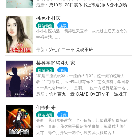
度系数有点高，我很少玩策略类游戏，你还是找其他
爱情铺路的美强惨小师叔。 看完了剧本，她缓缓打出
最新：
第10章 .26日实体书上市通知(内含小剧场
转世，送我回去期末考… 神使：（冷漠脸）可以，你
一个问号，“这宗门山上的野菜都被挖光了吧？” 系统
番外)
十八岁死了我再去找你的转世。 伽尔兰：好的，我
循循善诱：看到你们宗门那帮恋爱脑了吗？拯救他
桃色小村医
做！请给我金手指！ 神使：你有五次重来的机会。 然
们，你就能活。 林渡：一个愿打一个愿挨，尊重嘲笑
网游动漫
连载
后可以读档重来五次的天命之子就被他的死敌搞死了
锁死。 系统：亲亲你的寿命还有一天哦。 林渡
小小村医杨浩，偶得逆天医术，从此过上逆天改命的
四次。 伽尔兰：“…………”说好的天命之子呢？ 行行
幸福生活……
行，我不抢了，你狠你来上，你帅你当王！ 只剩最后
一条命，伽尔兰痛定思痛，决定放弃攻略王座，远离
最新：
第七百二十章 兑现承诺
赫伊莫斯，去做一个自由的小精灵。 然后…………他
就坐上了王座。 伽尔兰：“？？？”一脸懵逼。 问：如
某科学的格斗玩家
何正确地攻略王座？ 答：让与你抢夺王座的对手为你
生为你死把你宠成心头肉。 ………… ……哪里不
网游动漫
连载
“我是三流的玩家，一流的格斗家，超一流的超能力
对？？？ 某逆天改命者：“每次求爱都被拒绝，好不
者！” “别瞎说，level5里哪有你？” “怎么没有，学园都
爽。” 某天命之子：“每次都在上次、上上次、上上上
市一共七名level5。” “是啊。” “他一方通行是第一名，
次被搞死的那个地方被亲手搞死我的那个人求爱，心
没错吧？” “没错。” “那我六冢源是第六名，也很合理
最新：
第九百九十章 GAME OVER？不，游戏开
好累。” 正规版全文一句话总结。 【那是从古老的歌
吧？” “这不合理！你还是老老实实去当格斗家吧……”
始！
谣中流传下来的一个少年走向王座的史诗，至今依然
“不能开发游戏的格斗家是无法成为level5的！” “好么，
在大陆上传诵着。】 （1是永远> 我的小微博
仙帝归来
什么乱七八糟的，你怎么不去当理事长？” “或许我无
网游动漫
连载
法成为最强，但我必将通关整场游戏！我的能力
秦毅：我们先要建立一个小目标，比如说重新修炼到
——‘存档读档’是无敌的！” 六冢源如是说道：“在我看
仙帝！秦毅：我这辈子最后悔的事情，就是成为修仙
来，学园都市就是一个巨大的游戏场，你觉得呢——
天才！每个月升级一两个小境界其实很痛苦！
隐藏幕后的大BOSS，亚雷斯塔理事长？”