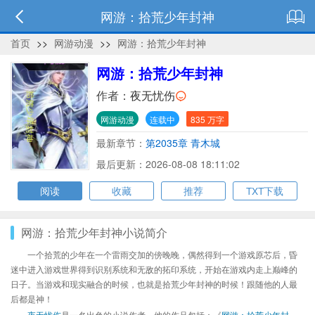
网游：拾荒少年封神
首页
>>
网游动漫
>>
网游：拾荒少年封神
网游：拾荒少年封神
作者：
夜无忧伤
网游动漫
连载中
835 万字
最新章节：
第2035章 青木城
最后更新：2026-08-08 18:11:02
阅读
收藏
推荐
TXT下载
网游：拾荒少年封神小说简介
一个拾荒的少年在一个雷雨交加的傍晚晚，偶然得到一个游戏原芯后，昏
迷中进入游戏世界得到识别系统和无敌的拓印系统，开始在游戏内走上巅峰的
日子。当游戏和现实融合的时候，也就是拾荒少年封神的时候！跟随他的人最
后都是神！
夜无忧伤
是一名出色的小说作者，他的作品包括：《
网游：拾荒少年封