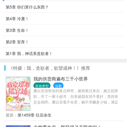
第5章 你们算什么东西？
第4章 泠鸢！
第3章 生命！
第2章 安库！
第1章 我，神话系贪欲者！
《特摄：我，贪欲者，欲望成神！》推荐
我的供货商遍布三千小世界
其他类型
连载
桑以安加班加到差点猝死，被抢救过来后，她立刻辞
职，开了一家小超市，但亲戚朋友却不看好，觉得肯
定会倒闭。桑以安毫不在意，她不求赚多少钱，满足
日常生活就好，只要不用加班熬夜。哪里知道，她家
超市每天午夜12点就开始作妖，送来各个位面的顾
最新：
第1459章 往后余生
客，让她熬夜加班！……桑以安：“……”她的小超市非
但没有倒闭，反而越来越红火，并且还出现了各种各