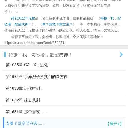
比斯先生让我想起了我的欲望。乾巧：我没有梦想，这家伙逼我有了梦
想！……
落花无尘叶无根
是一名出色的小说作者，他的作品包括：《
特摄：我，贪
欲者，欲望成神！
》、《
啊？我救了救世主？
》、等，本本精品，字字珠玑，
作者落花无尘叶无根创作的小说情节跌宕起伏、扣人心弦，情节与文笔俱佳。
最新章节特摄：我，贪欲者，欲望成神！全文阅读推荐地址：
https://m.xpaoshuba.com/Book/350071/
特摄：我，贪欲者，欲望成神！
第1635章 G3－X，进化！
第1634章 小泽澄子所找到的新方向
第1633章 进化时刻！
第1632章 抹去悲剧
第1631章 那个雪夜……
查看全部章节列表......
【展开+】