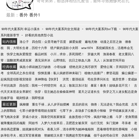
哥哥弟弟，都选择相信孔蜜雪，最终导致她惨死在孔
蜜雪手中。重生在结婚这一天，童画决定要和他们所
有人断绝关系，她不侍候了！前夫：她知道错了吗？
最新：
番外 番外1
知道错了，就让她自己回来。朋友：她下乡了。前
夫：她知道错了吗？知道错了，我就去乡下把她接回
-
-
-
90年代大案系列 幸运小溪水
90年代大案系列全文阅读
90年代大案系列txt下载
90年代大案
来。朋友：她自己考上大学回来了。前夫：她知错了
-
系列最新章节
好看的其他类型小说
吗？知道错了，我就再办一次婚礼，娶她过门。朋
站内强推
洛公子
四合院：众里寻她千百度
媚爱如蜜
遍地尤物
动漫之后宫之旅
缠春
友：她结婚了。前夫：不可能！朋友：她现在是你小
枝
我，大明长生者，历经十六帝
猎户家的温软小夫郎
wtw1974
系统赋我长生，活着终会无
婶了。~~~~~~童画顾司：玫瑰不用长高，王子会为她
敌
快穿之炮灰爱囤货
极品村医
小川，求你，弄死我吧！
穿越大周
渔港春夜
老太重回八
弯腰。没有什么是正确的选择，但可以去努力让自己
零：踹翻渣男咸菜发家
遇见深井冰
山野情乱
抗日之铁血八路
凡人：从加速空间开始
做的选择变得正确。
经典收藏
疯批小师叔她五行缺德
小塔仙缘
猎艳北宋之阅尽群芳
爱情公寓：开局回到了高
考
全球高武之杀生得道
惊悚直播：黏人病娇邪神来敲门
植物大战僵尸：摩登花园
癫公癫婆一
起疯我是综影视安陵容
美神降临【快穿】
洪荒：最强祖巫
苟在异界问长生
诡异世界：变成妹
子对抗诡异
四合院：我有一个狩猎空间
名义：散装汉东计划
暴富！暴美！姐钱多花不完！
古
代天灾末世农女养家忙
快穿：宿主她总在偷偷装神明
遮天之证道长生
快穿之万人迷女配总是身
陷修罗场
规则怪谈：我即怪谈
最近更新
疯柳腰
重生千禧，从八岁开始摆摊
皇后的容光
御兽：无法进化？我会兜底
左耳
上的那颗痣
七零小娇妻带着萌娃去随军
七零下乡，农场多了位貌美小辣椒
穿书错嫁反派大佬，
带飞炮灰全家
穿成小农女，我靠空间发家致富
血族贵校小可怜，疯批F5吻上瘾
斗罗：变身黑猫
被降魔捡回武魂殿
阿姐书
入梦六大校草后，丑肥恶女被亲哭
仙行无忧
朱门宠婢
寻亲者
老
弟你再恋爱脑，姐就嫁你死对头
夜夜入怀，清冷师尊为她神魂颠倒
恶毒继母带崽吃香喝辣
小猫
妖孕肚寻夫，糙汉军官夜夜吻
替嫁糙汉夫君？我携超市荒年躺赢
假千金的苟命日常
伪装乖乖