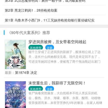
第3章 武汉恶魔张明高：厕所一颗子弹，成为破案密码
第2章 黑龙江鹤岗1．28持枪抢劫案
第1章 乌鲁木齐小西门9．11三兄妹持枪抢劫银行案侦破纪实
《90年代大案系列》推荐
穿进洞房被撵，丑女带着空间雄起
其他类型
连载
顾千兰穿成了正进洞房的新娘子，醒来相公就上了边
关，连长什么样她都没见着。现代是肯定回不去了，
可还没等她回过神来，便被甩了两个拖油瓶赶出家门
自生自灭。害怕过不好？那是不存在的。咱有天道大
大待她不薄，增送空间附带商城一个，兢兢业业的暗
最新：
第1874章 决定
自搞钱他不香吗？还要什么男人呀？带着萌娃做个富
婆不要太爽了。谁知男人刚战死，就来了个要跟她抢
末世重生后，我获得了无限空间！
娃的。顾千兰叉着腰，“你说抢就抢？想得到美！”请有
其他类型
连载
多远滚多远……这时，一个冷俊无双的男人，时不时
丧尸病毒突然爆发，大自然根本不给人类反应的机
的就爱出现在她的身边。某人开口：那谁……你欠了
会，极热、洪水、海啸、极寒、永夜、酸雨、动植物
我的……该还了吧！要钱是吧！多少？咱别的没有，
变异接踵而来…末世苦苦挣扎5年的黎洛，在家人相继
银子可多得是。男人凉凉一笑：清白之身，无价！
离世后被自己朝夕相处3年的队友暗害。幸运的是，她