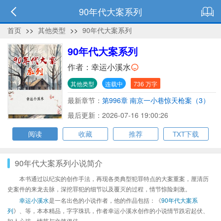
90年代大案系列
首页
>>
其他类型
>>
90年代大案系列
90年代大案系列
作者：
幸运小溪水
其他类型
连载中
736 万字
最新章节：
第996章 南京一小巷惊天枪案（3）
最后更新：2026-07-16 19:00:26
阅读
收藏
推荐
TXT下载
90年代大案系列小说简介
本书通过以纪实的创作手法，再现各类典型犯罪特点的大案重案，厘清历
史案件的来龙去脉，深挖罪犯的细节以及覆灭的过程，情节惊险刺激。
幸运小溪水
是一名出色的小说作者，他的作品包括：《
90年代大案系
列
》、等，本本精品，字字珠玑，作者幸运小溪水创作的小说情节跌宕起伏、
扣人心弦，情节与文笔俱佳。