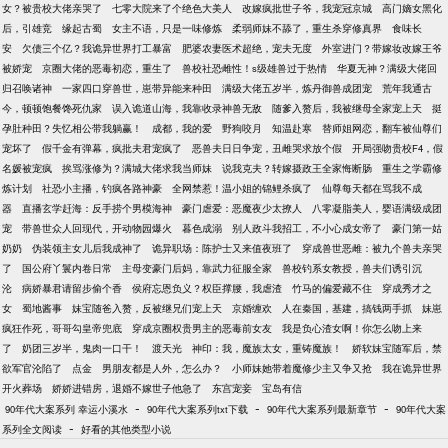
女？被贵校大佬亲哭了
七零大院来了个绝色大美人
改嫁疯批世子爷，我宠冠京城
高门嫡女黑化
后，引雄竞
缘起古蜀
女主不语，只是一味修炼
柔弱师妹不舔了，重生杀穿修真界
食味长
安
欠债三个亿？我诡异世界打工暴富
肥婆农妻医术超绝，宠夫无度
外室进门？带嫁妆改嫁王爷
被娇宠
京圈大佬的恶毒初恋，重生了
兽校社恐雌性！s级雄兽过于热情
华夏无神？满级大佬回
归召唤诸神
一家四口穿兽世，崽带异能来种田
满级大佬五岁半，炼丹御兽成团宠
荒年我通古
今，顿顿饱餐馋死仇家
误入诡道山海，我靠收录神兽无敌
随爹入赘后，我被继母全家宠上天
挺
孕肚种田？失忆相公带我躺赢！
成都，我的爱
野狗咬月
知温赴寒
替师姐网恋，翻车被仙尊们
宠坏了
假千金有弹幕，疯批夫君宠疯了
恶兽夫日日争宠，丑雌哭求放个假
开局强吻贵校F4，假
名媛被宠疯
挨骂涨修为？满城大佬求我当师妹
说我克夫？转嫁摄政王全家悔断肠
重生之学霸修
炼计划
社恐小主播，钓疯各路神豪
全网禁惹！温小姐的锦鲤杀疯了
仙尊每天都在骂我不成
器
直播玄学赶海：反手捞个男模海神
豪门虐爱：恶魔夜少太撩人
八零凝脂美人，婴语满级成团
宠
带兽世众人回现代，开动物园爆火
暮色成溺
别人政斗我招工，不小心成女帝了
豪门第一姑
奶奶
伪装领主女儿后我成神了
诡异职场：陈护士又来值夜班了
穿成兽世恶雌：被九个兽夫亲哭
了
国公府丫鬟内卷日常
主母变豪门后妈，靠武力征服全家
兽校钓系女教授，兽夫们诱引沉
沦
病娇暴君请留步偷个香
侯府忘恩负义？权臣撑腰，我虐渣
竹马的偏爱藏不住
穿成秀才之
女
蜀地酱事
妹宝随爸入赘，反被继兄们宠上天
京婚缠欢
人在秦国，基建，搞钱两手抓
妹崽
疯狂作死，哥哥勾皇帝兜底
穿成京圈权贵男主的恶毒前女友
我是负心渣女啊！你怎么吻上来
了
奶团三岁半，鬼肉一口干！
渡天光
神印：我，魔族太女，重铸魔族！
娇软妹宝随军后，禁
欲军官沦陷了
点金
男朋友都是人外，怎么办？
小师妹她带着魔修少主又争又抢
我在诡异世界
开火葬场
娇娇进错房，退婚不嫁世子他急了
东宫宠妾
宝岛有信
-
-
-
90年代大案系列 幸运小溪水
90年代大案系列txt下载
90年代大案系列最新章节
90年代大案
-
系列全文阅读
好看的其他类型小说