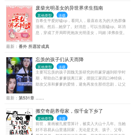
废柴光明圣女的异世界求生指南
其他类型
连载
百希生平爱好磕cp，看同人，最喜欢名为的大热群像
漫画。然后...她穿了。好消息，可以当面磕cp。坏消
息，穿成了开局即死炮灰光明圣女，玛姬·泽弗奈亚。
眼看着就要被送上断头台，百希只能不择手段，利用
剧情，疯狂扭转命运，偶尔磕一口糖安抚受伤的心。
最新：
番外 所愿皆成真
等她缓过神，她不仅成功活了下来，把圣职做大做
强，从废物冒牌圣女变成真圣女，还成了全系魔法
忘羡的孩子们从天而降
师，神格近在咫尺。推的cp们，也在不知不觉间全都
其他类型
连载
环绕在她的身边。百希以为终于可以开始她最爱的环
主要写忘羡的孩子因魏无羡研究的符篆穿越到听学时
节了，谁知她的心声，早在不经意间，被喜欢上她的
期，帮助自己爹爹脱离江家，摆脱江家四口神经病，
正主们听的一清二楚。终于在她沉迷嗑糖无法自拔之
助攻父亲和爹爹的爱情，避免再发生那些悲剧，让父
时，忍无可忍的正主们摁住了她。正经版简介：科拉
亲不在33戒鞭加身，绝望的问灵十三载，没有希望的
尔大陆的七位神明沉睡近千年，神迹几近消失，直到
等待；爹爹两天一夜的刨丹还恩，乱葬岗三个月创新
最新：
第531章 ……
新一任光明圣女出现，人们狂热的奉她为神。当主神
道，乱葬岗的万鬼噬身，不入轮回。可以给父亲和爹
权柄再现，人们才猛然发觉，圣女虽是人类，却比谁
爹一个美好的未来，不用在经历这么多痛苦。
搬空奇葩养母家，假千金下乡了
都配得上主神王座。不止神明们，连魔王都心甘情愿
为她低下高贵的头颅。
其他类型
连载
前世，童画被孔蜜雪算计，被卖入大山十几年。当她
好不容易从山里逃回家，无论是丈夫、孩子、父母、