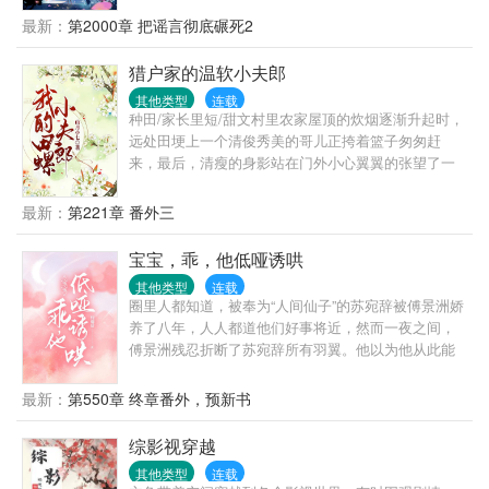
重生到了末世的前100天，并且意外激活了无限空间系
最新：
第2000章 把谣言彻底碾死2
统。种植、养殖、美食工坊、装备工坊、武器工坊，
空间里要什么有什么！这一次，就让她来做家人的避
猎户家的温软小夫郎
风港吧！抢占先机，疯狂囤物资，坐等天灾到来！别
其他类型
连载
人在末世中艰难求生…她带着一大家子人吃香的喝辣
种田/家长里短/甜文村里农家屋顶的炊烟逐渐升起时，
的！运筹帷幄，组建自己的团队，将权柄掌握在自己
远处田埂上一个清俊秀美的哥儿正挎着篮子匆匆赶
的手中，不再任人鱼肉，手刃仇人！重建家园！作者
来，最后，清瘦的身影站在门外小心翼翼的张望了一
纯小白，第一本书。点进来就是缘分，谢谢大家愿意
下，悄然将一个竹篮子放在了顾家院门口。刚分家，
看我的书！写的不好的地方，希望大家可以多多指
饥肠辘辘的顾庭风准备去隔壁吴大叔家借两个红薯回
最新：
第221章 番外三
教！大家如果有喜欢的元素，也可以留言探讨！
来烤着吃，不成想推开门就看见一个竹篮子放在家门
口，揭开一看，一碗晶莹透亮的红烧肉片，以及翠绿
宝宝，乖，他低哑诱哄
可口的红苕尖。一连好几天家门口莫名多了个装着食
其他类型
连载
物的篮子，顾庭风心里暗忖道：莫非这世上真的有田
圈里人都知道，被奉为“人间仙子”的苏宛辞被傅景洲娇
螺夫郎……
养了八年，人人都道他们好事将近，然而一夜之间，
傅景洲残忍折断了苏宛辞所有羽翼。他以为他从此能
够彻底掌控她，将她变成掌中的金丝雀，终生占有。
却不想，她转身就和傅景洲唯一忌惮的百年望族继承
最新：
第550章 终章番外，预新书
人陆屿结了婚。——人人都说陆屿怎么可能会要傅景
洲养了八年的女人，不过是贪她美色，尝尝滋味，玩
综影视穿越
腻了就一脚踹开。直到一段仅有几秒的视频转爆热搜
其他类型
连载
——视频中，矜贵清隽的男人将小姑娘箍在怀里，亲