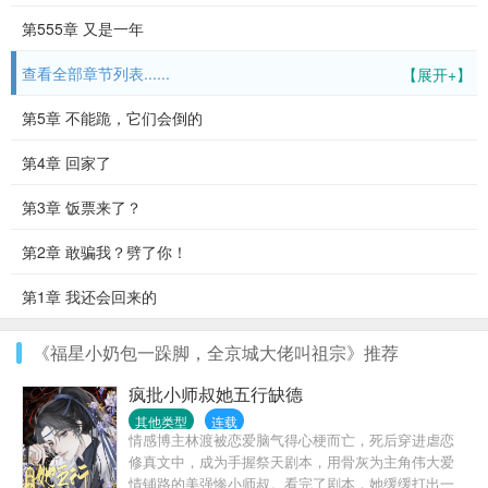
第555章 又是一年
查看全部章节列表......
【展开+】
第5章 不能跪，它们会倒的
第4章 回家了
第3章 饭票来了？
第2章 敢骗我？劈了你！
第1章 我还会回来的
《福星小奶包一跺脚，全京城大佬叫祖宗》推荐
疯批小师叔她五行缺德
其他类型
连载
情感博主林渡被恋爱脑气得心梗而亡，死后穿进虐恋
修真文中，成为手握祭天剧本，用骨灰为主角伟大爱
情铺路的美强惨小师叔。看完了剧本，她缓缓打出一