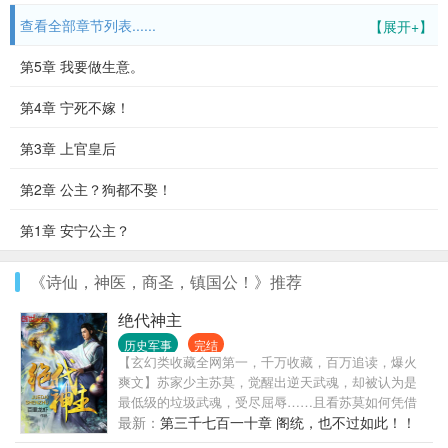
查看全部章节列表......
【展开+】
第5章 我要做生意。
第4章 宁死不嫁！
第3章 上官皇后
第2章 公主？狗都不娶！
第1章 安宁公主？
《诗仙，神医，商圣，镇国公！》推荐
绝代神主
历史军事
完结
【玄幻类收藏全网第一，千万收藏，百万追读，爆火
爽文】苏家少主苏莫，觉醒出逆天武魂，却被认为是
最低级的垃圾武魂，受尽屈辱……且看苏莫如何凭借
着逆天武魂，一路崛起，一路逆袭……练奇功、得奇
最新：
第三千七百一十章 阁统，也不过如此！！
宝、闯绝地、战天骄，吞噬无尽生灵，融合诸天血