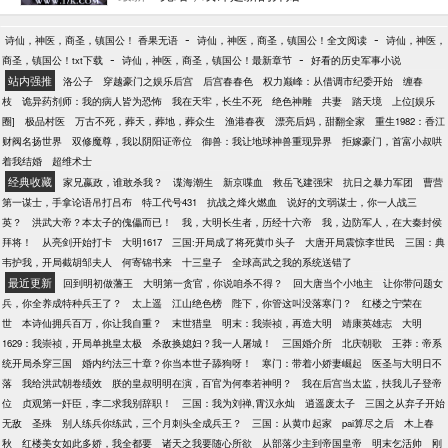
越者留下的仪器设备。 什么？要我去汉末？好吧，那
我就是上仙大人~； 什么？要我去明末？好吧，那我
-
-
诗仙，神医，商圣，镇国公！ 香果无语
诗仙，神医，商圣，镇国公！全文阅读
诗仙，神医，
就是我马家的大族长~； 什么？要我去几十年前？好
-
-
商圣，镇国公！txt下载
诗仙，神医，商圣，镇国公！最新章节
好看的历史军事小说
吧，正好可以看看我的爸妈年轻时的样子，哦对了，
站内强推
洛公子
穿越豪门之娱乐后宫
后宫春春色
权力巅峰：从借调市纪委开始
缠春
还有我从来没有见过的爷爷奶奶~； 连续三次的穿
枝
诡异药剂师：我的病人皆为恐怖
我在天牢，长生不死
绝色神雕
共妻
踏天境
上位[娱乐
越，让马孝全发现了一个惊天的秘密，最终，他决定
圈]
极品村医
万古不死，葬天，葬地，葬众生
渔港春夜
漂亮后妈，甜翻全家
重生1982：香江
回到自己没有得到超能力前探查一番......
财阀名扬世界
双修魔尊，我以阴阳证帝位
御兽：我让地球神兽重现异界
拒嫁豪门，首富小叔哄
着我结婚
超维术士
经典收藏
家兄嬴政，谁敢杀我？
谍海潮生
新京喋血
救岳飞建强宋
抗日之暴力军团
曹营
第一谋士，手拿论语吊打吕布
特工代号431
抗战之烽火燃血
说好的文弱谋士，你一人战三
英？
洪武大帝？本太子的傀儡而已！
我，大明长生者，历经十六帝
我，边防军人，在大秦封侯
拜将！
从亮剑开始打卡
大明1617
三国:开局成了将死黄巾头子
大唐开局震惊李世民
三国：典
韦护我，开局截胡邹夫人
何寄锦书来
十三皇子
全球高武之我的系统送错了
最近更新
回到明初做藩王
大明第一贪官，你说咱杀不得？
回大唐当个小地主
让你带问题女
兵，你全养成特种兵王了？
太上遥
江山绝色榜
陛下，你管这叫没落寒门？
红楼之宁荣在
世
本诗仙拥兵百万，你让我自重？
末世猎皇
明末：我崇祯，再造大明
靖康英雄志
大明
1629：我崇祯，开局单挑皇太极
杀敌换媳妇？我一人屠城！
三国婚介所
北庆朝歌
王莽：帝系
统开局杀穿三国
婚内约法三十章？你当本世子舔狗呀！
寒门：带着小娇妻崛起
医圣与大明日不
落
我给洪武朝卷绩效
朕的皇叔明明在演，百官为何奉若神明？
我在后宫当太监，扶我儿子登帝
位
贞观第一奸臣，李二求我别辞职！
三国：我为刘禅,霄汉永灿
逍遥废太子
三国之从弃子开始
无敌
圣殊
别人练兵你练武，三个月刺头全成兵王？
三国：从黄巾起家
pai算尽之后
木上春
秋
红楼美女如此多娇，我全都要
诸天之我要随心所欲
从部落少主到帝国皇帝
明末乞活帅
刚