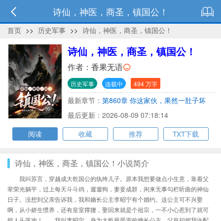
诗仙，神医，商圣，镇国公！
首页
>>
历史军事
>>
诗仙，神医，商圣，镇国公！
诗仙，神医，商圣，镇国公！
作者：
香果无语
历史军事
连载中
494 万字
最新章节：
第860章 你这家伙，果然一肚子坏
水！
最后更新：2026-08-09 07:18:14
阅读
收藏
推荐
TXT下载
诗仙，神医，商圣，镇国公！小说简介
我叫苏言，穿越成大乾国公的纨绔儿子。原本我想要做点小生意，靠着父
辈荣光躺平，过上每天斗斗鸡，遛遛狗，妻妾成群，闲来无事勾栏听曲的神仙
日子。没想到父亲告诉我，我和嫡长公主李昭宁有个婚约。这公主可不兴娶
啊，从小娇生惯养，还有皇室撑腰，娶回来就是个祖宗，一不小心惹到了就可
能人头落地！……我叫李昭宁，身为大乾最受宠的嫡长公主，父皇却把我许配