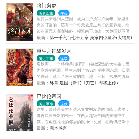
脉，鏖战天下，举世无敌！ 【版读者入群请出示粉丝
将门枭虎
值验证！ 】
历史军事
连载
雇佣兵穿越到大楚国，成为百户所军户吴年。家里头
穷的叮当响，还有一个每天被原主暴打的童养媳。北
边的蒙元人渐渐强盛，频繁南下劫掠，大楚国朝不保
夕。
最新：
第一千六百七十五章 吴家四位皇帝(大结局)
重生之征战岁月
历史军事
连载
唐秋离，一个特种兵指挥官，继续深造的大学生，因
为意外的原因，重生来到了1932年的中国东北，日寇
的铁蹄，踏上了东三省的黑土地，只有十六岁的唐秋
离，凭借着自己后世带来的记忆，以一颗不甘忍受屈
最新：
终章 建国（新书《刀芒》即将上传）
辱的心，带着男人的梦想，拿起枪，走上了抗日战
场，转战于白山黑水，燕赵大地，齐鲁群山，建立自
巴比伦帝国
己的强横实力，毁不等条约，收回失去的国土，建立
历史军事
连载
属于自己和战友的乐土，热血伴随青春，硝烟弥漫、
这里，曾经是美索不达米亚文明发展的顶峰，这里，
战地黄花、侠骨柔情、抛不开的儿女情长，悱恻缠
将再次迎来新的统一！在两大超级帝国的夹缝中生
绵，砍不够的倭寇头，洒不尽的英雄血，铁血男儿书
存，在虎视眈眈的邻居的眼神中发展，在两伊战争中
写了一部抗日征战岁月的英雄传奇！ ...
壮大。重生为萨达姆的儿子，改写伊拉克的命运！新
最新：
完本感言
的巴比伦帝国，屹立在世界之巅！......