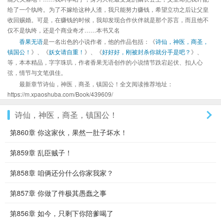
给了一个纨绔。为了不嫁给这种人渣，我只能努力赚钱，希望立功之后让父皇
收回赐婚。可是，在赚钱的时候，我却发现合作伙伴就是那个苏言，而且他不
仅不是纨绔，还是个商业奇才……本书又名
香果无语
是一名出色的小说作者，他的作品包括：《
诗仙，神医，商圣，
镇国公！
》、《
妖女请自重！
》、《
好好好，刚被封杀你就分手是吧？
》、
等，本本精品，字字珠玑，作者香果无语创作的小说情节跌宕起伏、扣人心
弦，情节与文笔俱佳。
最新章节诗仙，神医，商圣，镇国公！全文阅读推荐地址：
https://m.xpaoshuba.com/Book/439609/
诗仙，神医，商圣，镇国公！
第860章 你这家伙，果然一肚子坏水！
第859章 乱臣贼子！
第858章 咱俩还分什么你家我家？
第857章 你做了件极其愚蠢之事
第856章 如今，只剩下你陪爹喝了