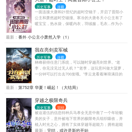
风》，《陛下是反贼头子》等等。
历史军事
连载
一面连接大唐和21世纪的超时空镜子，开启了晋阳小
公主和萧然超时空碰撞。寒冷的大唐冬天小公主有了
暖宝宝，热水袋，保暖内衣，羽绒服，毛衣...作为小
吃货，各种糖果，糕点，奶茶小零食自然是不能少
的。土豆，玉米，红薯，这些不属于大唐的东西出现
最新：
番外 小公主小萧然入学（1）
在大唐。小公主：小囔君，窝要七又又！小公主：窝
哒，这些都系窝哒！小囔君也系窝哒！李丽质：叫姐
我在亮剑卖军械
夫！小公主：姐夫也系窝哒！李丽质：你知不知道为
历史军事
连载
什么叫姐夫？
林峰获得任意门系统，可以随时穿越亮剑世界。“老
李，你见没见过无人机？”“老李，这玩意叫做大菠萝，
一分钟可以打出去700发哦。”李云龙看着琳琅满目的
现代化装备，哈喇子都流出来了。“要要要！老子都
要！老子用木材跟你换！”“对了，老李，你知不知道有
最新：
第752章 华夏！崛起！（大结局）
种东西叫做蘑菇蛋？”一个现代网红佣兵，意外获得任
意门，开启了一段另类的倒卖军火生涯。
穿越之极限奇兵
历史军事
完结
被迫退伍的信息特种兵马孝全无意中救了一个年轻貌
美的女子，意外被地下世界的极限奇兵组织吸收，并
植入时光之心，拥有了实体穿越等超能力；拥有超能
力后的马孝全接下穿越任务，去拿回几个前任实体穿
最新：
完结，或许是新的开始