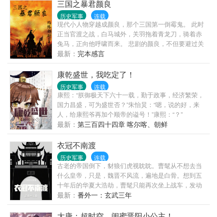
三国之暴君颜良
历史军事
连载
现代小人物穿越成颜良，那个三国第一倒霉鬼。 此时
正当官渡之战，白马城外，关羽拖着青龙刀，骑着赤
兔马，正向他呼啸而来。 悲剧的颜良，不但要避过关
二爷那销魂一刀，还要在这群雄争霸的时代，成就一
最新：
完本感言
番暴君之业。 ……………… 曹操：天下人皆骂我残
暴，直到颜良出现，他们才知道我有多么的温柔。 刘
康乾盛世，我吃定了！
备：我以仁义待你们，你们却为何纷纷投奔残暴的颜
历史军事
连载
良？我不明白，我真的不明白！ 孙权：夺吾嫂，掠吾
康熙：“朕御极天下六十一载，勤于政事，经济繁荣，
妹，暴徒颜良，我与你势不两立！ 大小乔：大胆颜
国力昌盛，可为盛世否？”朱怡炅：“嗯，说的好，来
良，焉敢对我姐妹如此粗暴～～ 颜良冷笑：暴君明
人，给康熙爷再加个顺帝的谥号！”康熙：“？”
君，后世自有定论，满口仁义道德的伪君子们，都给
最新：
第三百四十四章 喀尔喀、朝鲜
我闭嘴吧。 (本站郑重提醒：本故事纯属虚构，如有雷
同，纯属巧合，切勿模仿。)
衣冠不南渡
历史军事
连载
古老的帝国倒下，豺狼们虎视眈眈。曹髦从不想去当
什么皇帝，只是，魏晋不风流，遍地是白骨。想到五
十年后的华夏大浩劫，曹髦只能再次坐上战车，发动
最后的冲锋。汉贼不两立！衣冠不南渡！司马氏，门
最新：
番外一：玄武三年
阀，五胡，所有那些想毁灭我华夏的杂粹们，乃公跟
你们拼了！又名《以唐续汉计划》，《实有魏武之
大唐：超时空，闺蜜晋阳小公主！