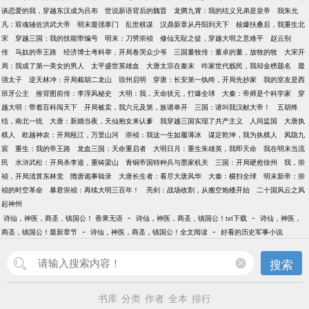
谈恋爱的我，穿越东汉成为吕布
世说新语背后的魏晋
龙腾九霄：我的结义兄弟是皇帝
我朱允
凡：双魂辅佐洪武大帝
明末最强寒门
乱世棋谋
汉鼎新章从丹阳到天下
核爆扶桑后，我重生北
宋
穿越三国：我的技能带编号
明末：刀劈崇祯
修仙无耻之徒，穿越大明之意难平
赵云别
传
马奴的帝王路
经济博士考科举，开局卷哭众少爷
三国董牧传：董卓的董，放牧的牧
大宋开
局：我成了第一美女的男人
太平盛世英雄血
大唐太宗在秦末
咋家世代贱民，我却金榜题名
最
强太子
逆天林冲：开局截胡二龙山
琼州启明
穿唐：长安第一纨绔，开局先抄家
我的室友是西
班牙公主
推背图前传：李淳风秘史
大明：我，天命状元，打爆全球
大秦：帝师是个科学家
穿
越大明：带着百科闯天下
开局被卖，我六元及第，族谱单开
三国：请叫我汉献大帝！
五胡终
结，南北一统
大唐：新婚当夜，天仙抱女来认爹
我穿越三国实现了共产主义
人间监国
大唐执
棋人
欧越神农：开局瓯江，万里山河
崇祯：我这一生如履薄冰
谋定乾坤，我为执棋人
凤隐九
宸
重生：我的帝王路
龙血三国：天命重启者
大明日月：重生朱雄英，我即天命
我在明末当流
民
水浒武松：开局杀李逵，重铸梁山
青铜帝国特种兵与墨家机关
三国：开局硬抢徐州
我，崇
祯，开局清算东林党
隋唐诡事辑录
大唐长生者：看尽大唐风华
大秦：横扫全球
明末新帝：崇
祯的时空革命
暴君崇祯：再续大明三百年！
亮剑：战场收割，从搬空炮楼开始
二十国风云之风
起神州
-
-
诗仙，神医，商圣，镇国公！ 香果无语
诗仙，神医，商圣，镇国公！txt下载
诗仙，神医，
-
-
商圣，镇国公！最新章节
诗仙，神医，商圣，镇国公！全文阅读
好看的历史军事小说
搜索
书库
分类
作者
全本
排行