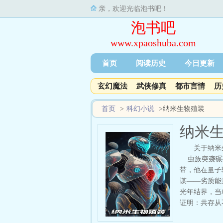
亲，欢迎光临泡书吧！
泡书吧
www.xpaoshuba.com
首页
阅读历史
今日更新
玄幻魔法
武侠修真
都市言情
历
首页
>
科幻小说
>
纳米生物殖装
纳米
关于纳米
虫族突袭碾碎
带，他在量子
谋——劣质能
光年结界，当
证明：共存从