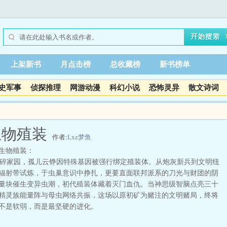
上架新书
月点击榜
总收藏榜
新书榜单
史军事
侦探推理
网游动漫
科幻小说
恐怖灵异
散文诗词
生物殖装
作者:
Lxz梦鱼
生物殖装：
家园，孤儿云铮因特殊基因被强行绑定殖装体。从炮灰新兵到文明纽
辐射带试炼，于虫巢意识中挣扎，更要直面联邦派系的刀光与财团的阴
量块催生变异虫潮，初代殖装体藏着灭门血仇。当神思级智脑点亮三十
精灵族能量阵与母虫网络共振，这场以原初矿为赌注的文明赌局，终将
不是软弱，而是最坚硬的进化。