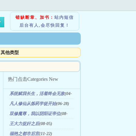
错缺断章、加书：
站内短信
后台有人,会尽快回复！
其他类型
热门点击
Categories New
系统赋我长生，活着终会无敌
(04-
17)
凡人修仙从炼药学徒开始
(06-28)
双修魔尊，我以阴阳证帝位
(08-
18)
王大力捉奸之后
(08-05)
福艳之都市后宫
(11-22)