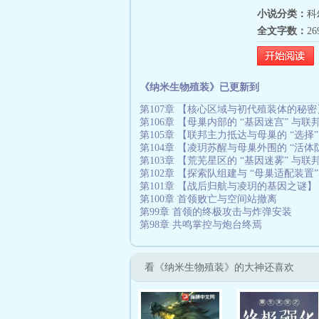
小说分类：
科
全文字数：
2
《纳米生物殖装》已更新到
第107章 【核心区域与初代殖装体的秘密
第106章 【母巢内部的 “基因迷宫” 与联
第105章 【联邦主力抵达与母巢的 “选择
第104章 【凌玥苏醒与母巢外围的 “活体
第103章 【荒芜星区的 “基因迷雾” 与
第102章 【探索队组建与 “母巢适配装置
第101章 【战后归航与凌玥的基因之谜】
第100章 首领败亡与空间站撤离
第99章 首领的终极攻击与炸弹安装
第98章 共鸣掌控与炮台终焉
看《纳米生物殖装》的大神还喜欢