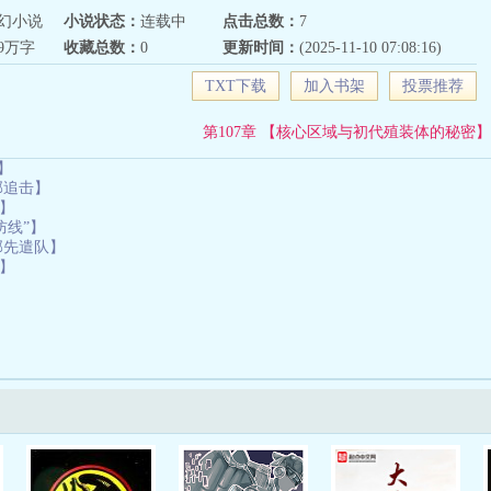
幻小说
小说状态：
连载中
点击总数：
7
69万字
收藏总数：
0
更新时间：
(2025-11-10 07:08:16)
TXT下载
加入书架
投票推荐
第107章 【核心区域与初代殖装体的秘密】
】
邦追击】
”】
防线”】
联邦先遣队】
”】