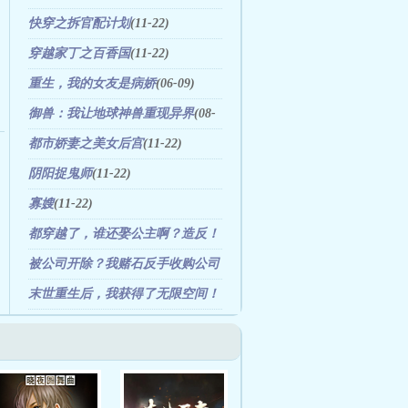
快穿之拆官配计划
(11-22)
穿越家丁之百香国
(11-22)
重生，我的女友是病娇
(06-09)
御兽：我让地球神兽重现异界
(08-
06)
都市娇妻之美女后宫
(11-22)
阴阳捉鬼师
(11-22)
寡嫂
(11-22)
都穿越了，谁还娶公主啊？造反！
(09-23)
被公司开除？我赌石反手收购公司
(02-21)
末世重生后，我获得了无限空间！
(07-30)