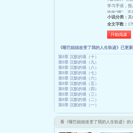
学习手语，投
玲的“哑”，
小说分类：
其
写沉默之人的
全文字数：
1
与灵秀，她们
一个灵魂的告
《哑巴姐姐改变了我的人生轨迹》已更新
第8章 沉默的墙（十）
第8章 沉默的墙（九）
第8章 沉默的墙（八）
第8章 沉默的墙（七）
第8章 沉默的墙（六）
第8章 沉默的墙（五）
第8章 沉默的墙（四）
第8章 沉默的墙（三）
第8章 沉默的墙（二）
第8章 沉默的墙（一）
看《哑巴姐姐改变了我的人生轨迹》的