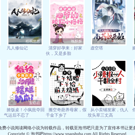
梧桐悠悠
晚酥酥
箫不语
凡人修仙记
清穿好孕来：好家
虚空塔
伙，又是多胎
梨窈窈
神兽不在家
金满满
掀饭桌！小疯批夺回
搬空奇葩养母家，假
从小卖铺发家，仇人
气运后不忍了
千金下乡了
坟头草三丈高
免费小说阅读网络小说为转载作品，转载至泡书吧只是为了宣传本书让更
Copyright © 泡书吧https://www.xpaoshuba.com All Rights Reserved.