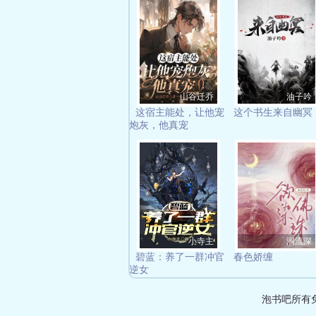
山谷迁乔
油子吟
这宿主能处，让他宠
这个书生来自幽冥
炮灰，他真宠
小寺主
涧流深
碧蓝：养了一群冲官
春色娇缠
逆女
泡书吧所有