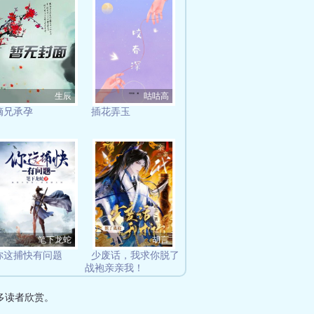
生辰
咕咕高
嫡兄承孕
插花弄玉
笔下龙蛇
胡言
你这捕快有问题
少废话，我求你脱了
战袍亲亲我！
多读者欣赏。