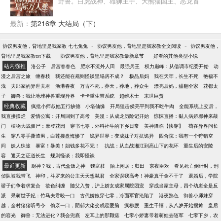
野兽。白虎战神、雄狮王子、大熊猫国王、恶龙首
领……各路大佬接踵而至。
最新：
第216章 大结局（下）
-
-
协议男友他，背地里是我家教 七七兔兔
协议男友他，背地里是我家教全文阅读
协议男友他，
-
-
背地里是我家教txt下载
协议男友他，背地里是我家教最新章节
好看的其他类型小说
站内强推
洛公子
后宫春春色
肥水不流外人田
最强兵王
权力巅峰：从借调市纪委开始
动
漫之后宫之旅
缠春枝
我还能在规则怪谈里塌房不成？
极品后妈
我在天牢，长生不死
艳福不
浅
夫郎家的异世夫君
渔港春夜
万古不死，葬天，葬地，葬众生
漂亮后妈，甜翻全家
花都太
子
御兽：我让地球神兽重现异界
卡卡重生带系统
超维术士
末世巨贾
经典收藏
疯批小师叔她五行缺德
小塔仙缘
开局狙击侯亮平到我不吃牛肉
全能系统上交后，
我直接摆烂
爱情公寓：开局回到了高考
美漫：从成龙历险记开始
惊悚直播：黏人病娇邪神来敲
门
植物大战僵尸：摩登花园
穿书七零，外科社牛的下乡日常
美神降临【快穿】
苟在异界问长
生
穿八零手撕渣男，白莲接盘悔惨了
诡异世界：变成妹子对抗诡异
四合院：我有一个狩猎空
间
妖人殊途
暴富！暴美！姐钱多花不完！
抗战：从血战湘江到高山下的花环
重生后的安陵
容
遮天之证道长生
规则怪谈：我即怪谈
最近更新
厨神？我，古代盒饭之神
魏庭枝
陌上闲居：归田
京夜臣欢
看见死亡倒计时，刑
侦队被我带飞
神印，斗罗来的公主天天想弑君
全家误我高考！神豪真千金不干了
退婚后，学院
骄子们争着求复合
欲色纠缠
随父入赘，沪上娇女成家属院团宠
穿成当家主母，四个幼崽全是反
派
呆萌世子妃：竹马夫君咬一口
古代娇娘穿七零，冷面军官沦陷了
港夜熟色
御兽小师妹穿
越，全村猪猪听号令
偷亲一口，阴郁大佬变成恋爱脑
疯柳腰
重生千禧，从八岁开始摆摊
皇后
的容光
御兽：无法进化？我会兜底
左耳上的那颗痣
七零小娇妻带着萌娃去随军
七零下乡，农