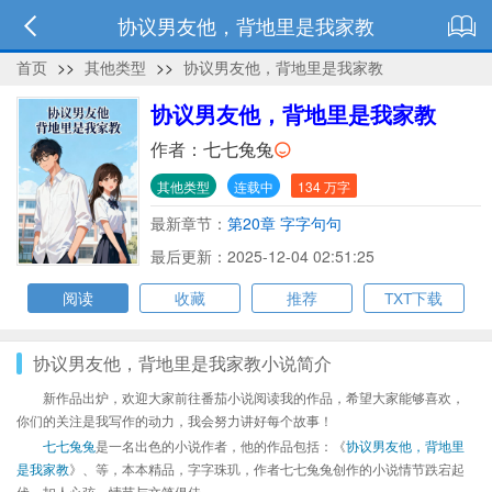
协议男友他，背地里是我家教
首页
>>
其他类型
>>
协议男友他，背地里是我家教
协议男友他，背地里是我家教
作者：
七七兔兔
其他类型
连载中
134 万字
最新章节：
第20章 字字句句
最后更新：2025-12-04 02:51:25
阅读
收藏
推荐
TXT下载
协议男友他，背地里是我家教小说简介
新作品出炉，欢迎大家前往番茄小说阅读我的作品，希望大家能够喜欢，
你们的关注是我写作的动力，我会努力讲好每个故事！
七七兔兔
是一名出色的小说作者，他的作品包括：《
协议男友他，背地里
是我家教
》、等，本本精品，字字珠玑，作者七七兔兔创作的小说情节跌宕起
伏、扣人心弦，情节与文笔俱佳。