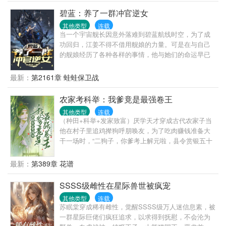
叔，盛炀怎么没来？”“他为什么要来？”“你们都来替他
碧蓝：养了一群冲官逆女
提亲，他本人怎么不到场？”男人黑眸看向她，凝视片
其他类型
连载
刻，一字一句动唇，“来提亲的人是我。”盛庭的话伴着
当一个宇宙舰长因意外落难到碧蓝航线时空，为了成
晚风钻进耳蜗，她呆愣了足足五秒。“我与盛家的婚约
功回归，江姜不得不借用舰娘的力量。可是在与自己
是……”“一直都是我。”-婚后两人相敬如宾互不打扰。
的舰娘经历了各种各样的事情，他与她们的命运早已
后来却发生了怪事，初霜三天两头梦游，目的地还是
交织在一起，当江姜发现时已经为时已晚。你好，我
盛庭的房间！看着男人甩过来的监控录像，初霜心虚
是江姜，在平行时空一个星空舰团就职，擅长敌后穿
最新：
第2161章 蛙蛙保卫战
得不行，再三保证不会有第二次，可后来却发生了N
插，常常被迫卷入计划外的事，在考核中，不幸被空
次。次数多了，她自己也起了疑心。某个假寐的晚
间扭曲卷入碧蓝航线世界，与飞船失散。为了找回飞
农家考科举：我爹竟是最强卷王
上，房门被人推开，男人熟门熟路将她抱去主卧…破
船，与塞壬的冲突不可避免。所以，听说你们塞壬喜
案了！初霜震惊不已，这还是她认识那个不苟言笑寡
其他类型
连载
欢用科技碾压，巧了，我也是，尝尝降维打击吧！
淡禁欲的盛先生吗？
（种田+科举+发家致富）厌学天才穿成古代农家子当
他在村子里追鸡撵狗呼朋唤友，为了吃肉赚钱准备大
干一场时，“二狗子，你爹考上解元啦，县令赏银五十
两！”当他下定决心为了十岁之前摆脱秃头而读书
时，“二狗子，你爹考试状元啦，你要当官二代啦！”当
最新：
第389章 花谱
他终于考上了状元，准备打马游街时，“二狗子，你爹
当上首辅啦，最强靠山就是他！”二狗子：到底谁才是
SSSS级雌性在星际兽世被疯宠
科举文男主啊！本文又名无cp无cp(男主和他爹都无cp
其他类型
连载
救命这是女频文啦，不会开后宫，也没有娶公主)
苏眠棠穿成稀有雌性，觉醒SSSS级万人迷信息素，被
一群星际巨佬们疯狂追求，以求得到抚慰，不会沦为