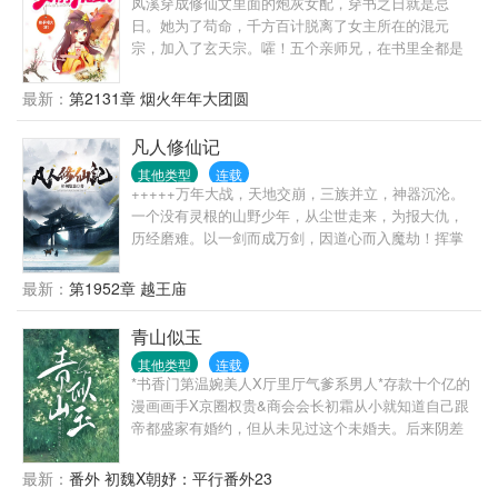
凤溪穿成修仙文里面的炮灰女配，穿书之日就是忌
家要嘛~江笙：他也不想动心呀~可是秦逸在和他撒娇
日。她为了苟命，千方百计脱离了女主所在的混元
欸~用最攻的声音唱着最甜的歌，这谁能抵的住~要命
宗，加入了玄天宗。嚯！五个亲师兄，在书里全都是
~?(??v??)?②、年代：糙汉攻VS小知青③、虫族：国
女主的舔狗，一个比一个死的惨。凤溪邪魅一笑：“舔
家发的老婆，真香④、古代：这个疯批太监有点甜
狗了不起吗？有我狗吗？”大师兄身中剧毒，只有女主
最新：
第2131章 烟火年年大团圆
⑤、兽世：兔耳少年他好乖⑥、现代：协议结婚找我
的血能够解毒，从此成了女主的资深舔狗，最后却被
我超甜⑦、现代：我在异世搞玄学...⑧、......
女主一脚踹入万丈魔渊，魂飞魄散？凤溪屁颠屁颠端
凡人修仙记
来一大盆狗血：“师兄，喝我的！我的剂量大，药效
其他类型
连载
足！”吞服完解毒丹，正准备割破手指的女
+++++万年大战，天地交崩，三族并立，神器沉沦。
主：“……”二师兄身具餍族皇族血脉，女主给了他隐藏
一个没有灵根的山野少年，从尘世走来，为报大仇，
血脉的丹药，从此二师兄心甘情愿为女主出生入死，
历经磨难。以一剑而成万剑，因道心而入魔劫！挥掌
哪怕最后被女主推出去当替死鬼也甘之如饴？凤溪拿
中剑，杀不尽恩怨，斩不断情仇。是痴是癫，无惧世
出人族餍族友好一万年的盟约：“二师兄，尽情展示你
人冷眼；成仙入魔，只在一念之间！
最新：
第1952章 越王庙
高贵的餍族皇族血脉吧！万千少女为你痴为你狂为你
咣咣撞大墙！”女主看着手里需要三个月服用一次的隐
青山似玉
血丹：“……”凤溪的人生信条：做得狗中狗，方为人上
人！
其他类型
连载
*书香门第温婉美人X厅里厅气爹系男人*存款十个亿的
漫画画手X京圈权贵&商会会长初霜从小就知道自己跟
帝都盛家有婚约，但从未见过这个未婚夫。后来阴差
阳错住进盛家，见到姐妹的哥哥。盛炀举止清贵，生
得一副好皮囊，作为联姻对象远超及格线。中秋节盛
最新：
番外 初魏X朝妤：平行番外23
家人上门提亲，来的却是那位清肃淡漠的小叔。“小