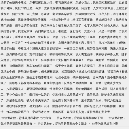
场多了位貌美小辣椒
穿书错嫁反派大佬，带飞炮灰全家
穿成小农女，我靠空间发家致富
血族贵
校小可怜，疯批F5吻上瘾
斗罗：变身黑猫被降魔捡回武魂殿
阿姐书
入梦六大校草后，丑肥恶女
被亲哭
仙行无忧
朱门宠婢
寻亲者
老弟你再恋爱脑，姐就嫁你死对头
夜夜入怀，清冷师尊为
她神魂颠倒
恶毒继母带崽吃香喝辣
小猫妖孕肚寻夫，糙汉军官夜夜吻
替嫁糙汉夫君？我携超市
荒年躺赢
假千金的苟命日常
伪装乖乖女？被贵校大佬亲哭了
七零大院来了个绝色大美人
改嫁
疯批世子爷，我宠冠京城
高门嫡女黑化后，引雄竞
缘起古蜀
女主不语，只是一味修炼
柔弱师
妹不舔了，重生杀穿修真界
食味长安
欠债三个亿？我诡异世界打工暴富
肥婆农妻医术超绝，宠
夫无度
外室进门？带嫁妆改嫁王爷被娇宠
京圈大佬的恶毒初恋，重生了
兽校社恐雌性！s级雄
兽过于热情
华夏无神？满级大佬回归召唤诸神
一家四口穿兽世，崽带异能来种田
满级大佬五岁
半，炼丹御兽成团宠
荒年我通古今，顿顿饱餐馋死仇家
误入诡道山海，我靠收录神兽无敌
随爹
入赘后，我被继母全家宠上天
挺孕肚种田？失忆相公带我躺赢！
成都，我的爱
野狗咬月
知温
赴寒
替师姐网恋，翻车被仙尊们宠坏了
假千金有弹幕，疯批夫君宠疯了
恶兽夫日日争宠，丑雌
哭求放个假
开局强吻贵校F4，假名媛被宠疯
挨骂涨修为？满城大佬求我当师妹
说我克夫？转嫁
摄政王全家悔断肠
重生之学霸修炼计划
社恐小主播，钓疯各路神豪
全网禁惹！温小姐的锦鲤杀
疯了
仙尊每天都在骂我不成器
直播玄学赶海：反手捞个男模海神
豪门虐爱：恶魔夜少太撩
人
八零凝脂美人，婴语满级成团宠
带兽世众人回现代，开动物园爆火
暮色成溺
别人政斗我招
工，不小心成女帝了
豪门第一姑奶奶
伪装领主女儿后我成神了
诡异职场：陈护士又来值夜班
了
穿成兽世恶雌：被九个兽夫亲哭了
国公府丫鬟内卷日常
主母变豪门后妈，靠武力征服全
家
兽校钓系女教授，兽夫们诱引沉沦
病娇暴君请留步偷个香
侯府忘恩负义？权臣撑腰，我虐
渣
竹马的偏爱藏不住
穿成秀才之女
蜀地酱事
妹宝随爸入赘，反被继兄们宠上天
-
-
协议男友他，背地里是我家教 七七兔兔
协议男友他，背地里是我家教txt下载
协议男友他，
-
-
背地里是我家教最新章节
协议男友他，背地里是我家教全文阅读
好看的其他类型小说