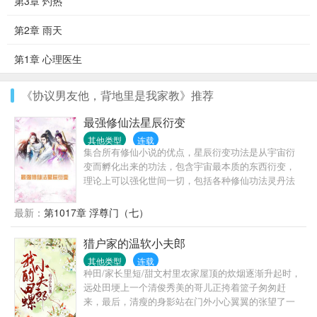
第3章 灼热
第2章 雨天
第1章 心理医生
《协议男友他，背地里是我家教》推荐
最强修仙法星辰衍变
其他类型
连载
集合所有修仙小说的优点，星辰衍变功法是从宇宙衍
变而孵化出来的功法，包含宇宙最本质的东西衍变，
理论上可以强化世间一切，包括各种修仙功法灵丹法
宝等。宇宙衍变是指宇宙从混沌时期慢慢衍变成现在
的世界而领悟出的功法。现在的世界包括低级的人
最新：
第1017章 浮尊门（七）
界，中级的灵异界和高级的仙界和极魔界等三千大界
面。宇宙衍变的过程非常久远，可能有几百亿年甚至
猎户家的温软小夫郎
几千亿年才慢慢衍变成有灵性适合生命生存的世界。
其他类型
连载
数亿年前还是洪荒时期，星辰衍变是最为强大的仙祖
种田/家长里短/甜文村里农家屋顶的炊烟逐渐升起时，
得到一个神物，从神物中领悟出的功法。可惜，匹夫
远处田埂上一个清俊秀美的哥儿正挎着篮子匆匆赶
无罪怀璧其罪，仙祖凭此功法也超越了仙界最高仙祖
来，最后，清瘦的身影站在门外小心翼翼的张望了一
境界，达到了唯一一个超仙境，自己成为所有仙人的
下，悄然将一个竹篮子放在了顾家院门口。刚分家，