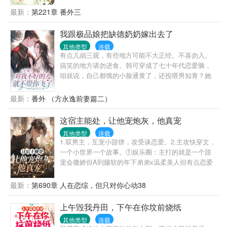
罪人。所有仙界的仙祖和极魔界的魔祖为了星辰衍变
饥肠辘辘的顾庭风准备去隔壁吴大叔家借两个红薯回
最新：
第221章 番外三
功法，联合暗算围攻他，一个超仙境也难敌所有仙祖
来烤着吃，不成想推开门就看见一个竹篮子放在家门
魔祖围攻，最后用了星辰衍变里一强大招式，他和所
口，揭开一看，一碗晶莹透亮的红烧肉片，以及翠绿
我跟极品娘把缺德奶奶嫁出去了
有仙祖魔祖一起同归于尽，洪荒时期就此结束。数亿
可口的红苕尖。一连好几天家门口莫名多了个装着食
年后，一个小小人界的凡人林翰，身负血海深仇，得
其他类型
连载
物的篮子，顾庭风心里暗忖道：莫非这世上真的有田
人指点踏入修仙界，筑基后报仇雪恨，因得到功法从
有点儿崩三观，有些地方可能不大正经。不喜勿入。
螺夫郎……
此纵横修仙界。在这个无尽的宇宙，存在有很多界
搞笑的地方请勿进食。韩可穿成了七十年代恋爱脑，
面，各种奇遇和资质好的修仙者都有，最强的修仙功
咱就说，自己都饿的小脸通黄了，还投喂男知青？她
法也需要一个聪明的人努力加无数的运气才能笑着到
这人自私还记仇，吃进去的都得给我还回来，我不痛
顶峰
快那就都别痛快。男知青拦住求在一起，韩可情急之
最新：
番外 （方永逸前妻篇二）
下手一抖，一杯灵泉水洒在了男知青裤裆上……那后
果……女知青陷害，那就收走他们衣服，让他们‘光’明
这宿主能处，让他宠炮灰，他真宠
正大在一起。二叔阴险，原来工作是自家亲爹的啊！
其他类型
连载
那得赶快拿回来让他回家种地。奶奶作妖，那就把她
1.双男主，互宠小甜饼，攻受谈恋爱。2.主攻快穿文，
嫁出去，反正已经嫁两回了不差第三回。韩可和亲妈
一个小世界一个故事。①娱乐圈：主打的就是一个甜
阴险一笑。杨树沟的社员们发现，家家都吃不饱，为
宠会撒娇但A到腿软的年下弟弟x温柔美人但有点恋爱
啥老韩家越过越好？韩可：那个兵哥，我不想英年早
脑的哥哥秦逸本来是打算进入小世界后，帮着炮灰受
婚，要不你再考虑考虑？
牵线找个好老攻。但没想到进入世界的时间不对，直
最新：
第690章 人在恋综，但只对你心动38
接抱了小受。看着小受长在心巴上的脸蛋，他觉得，
交给别人，不如交给自己。追媳妇嘛，当然在脸皮厚
上午毁我丹田，下午在你坟前烧纸
啦，撒娇八连说来就来。哥哥好不好嘛~求求你啦~拜
其他类型
连载
托拜托~行不行啊~我不管嘛~你最好啦~我爱你呀~人