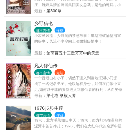
庄、妩媚风情的跨国集团美女总裁，是他的乾妈，小
家碧玉、温柔贤淑的舅妈，与之暖昧纠缠不清…… 书
最新：
第300章
名《逍遥人生》曾用名《风情都市》
乡野猎艳
都市言情
连载
小农民风流，乡野间的禁忌故事！尴尬撞破隔壁浴室
的好事，风流小少乡间上演限制级情事！
最新：
第两百五十三章冥冥中的天意
凡人修仙传
都市言情
完结
一个普通山村小子，偶然下进入到当地江湖小门派，
成了一名记名弟子。他以这样身份，如何在门派中立
足,如何以平庸的资质进入到修仙者的行列，从而笑傲
三界之中！ 看凡人修仙传精彩书评集锦，请检索书
最新：
第七卷 纵横人界
号：{凡人凡语}
1976步步生莲
都市言情
连载
1976，北方毛熊如日中天；1976，西方灯塔在滞胀的
泥潭中苦苦挣扎；1976，我们在火红年代的余辉中晨