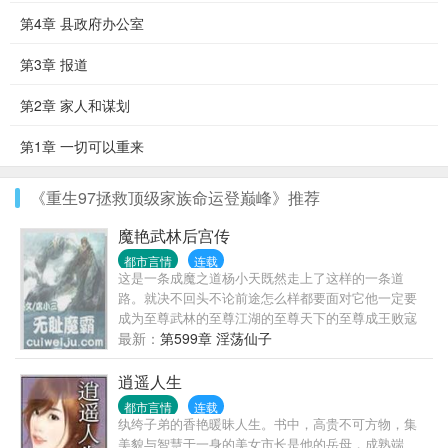
第4章 县政府办公室
第3章 报道
第2章 家人和谋划
第1章 一切可以重来
《重生97拯救顶级家族命运登巅峰》推荐
魔艳武林后宫传
都市言情
连载
这是一条成魔之道杨小天既然走上了这样的一条道
路。就决不回头不论前途怎么样都要面对它他一定要
成为至尊武林的至尊江湖的至尊天下的至尊成王败寇
成功了他就是名传千古的霸主失败了他就是遗臭万年
最新：
第599章 淫荡仙子
的恶魔
逍遥人生
都市言情
连载
纨绔子弟的香艳暖昧人生。书中，高贵不可方物，集
美貌与智慧于一身的美女市长是他的岳母，成熟端