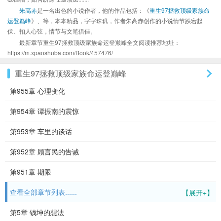
朱高赤
是一名出色的小说作者，他的作品包括：《
重生97拯救顶级家族命
运登巅峰
》、等，本本精品，字字珠玑，作者朱高赤创作的小说情节跌宕起
伏、扣人心弦，情节与文笔俱佳。
最新章节重生97拯救顶级家族命运登巅峰全文阅读推荐地址：
https://m.xpaoshuba.com/Book/457476/
重生97拯救顶级家族命运登巅峰
第955章 心理变化
第954章 谭振南的震惊
第953章 车里的谈话
第952章 顾言民的告诫
第951章 期限
查看全部章节列表......
【展开+】
第5章 钱坤的想法