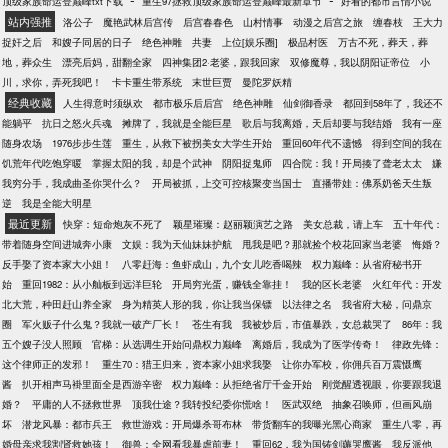
顶级家族命运登巅峰txt下载
重生97拯救顶级家族命运登巅峰最新章节
好看的都市言情小说
可碎的壁障。“成为自我之极限，成为一切之极限！”漫
站内强推
洛公子
魔艳武林后宫传
后宫春春色
山村情事
动漫之后宫之旅
缠春枝
王大力
漫武道之路，无数天骄，诸天神灵向他看去，永远只
捉奸之后
和嫂子同居的日子
绝色神雕
共妻
上位[娱乐圈]
极品村医
万古不死，葬天，葬
能看到他的背影。
地，葬众生
漂亮后妈，甜翻全家
四神集团2·老婆，跟我回家
双修魔尊，我以阴阳证帝位
小
川，求你，弄死我吧！
卡卡重生带系统
末世巨贾
曼陀罗妖精
经典收藏
人生得意时须纵欢
都市极乐后后宫
绝色神雕
仙剑御香录
都回到58年了，我还不
能躺平
抗日之怒火兵魂
摊牌了，我就是全能巨星
歌后与我离婚，天后却要与我结婚
我有一座
随身农场
1976步步生莲
重生，从救下被拐美女大学生开始
重回60年代不遗憾
得到空间的我在
饥荒年代吃饱穿暖
掌握太阳的我，却是个武神
阴阳捉鬼师
四合院：我！开局揍了聋老太太
嫌
我穷分手，我成曲圣你哭什么？
开局被抓，上交可控核聚变当国士
直播带娃：佛系奶爸天生叛
逆
我是全能大明星
最近更新
快穿：短命炮灰不死了
颖星璀璨：赵丽颖演艺之路
美女总裁，请上车
五十年代：
带着随身空间进城奔小康
文娱：我为天仙妹妹护航
甩我是吧？那就捡个校花回家当老婆
悔婚？
反手娶了资本家大小姐！
八零赶海：鱼虾成山，九个女儿吃香喝辣
权力巅峰：从省府秘书开
始
重回1982：从小舢板到远洋巨轮
开局穷光蛋，赚钱全靠挂！
我的区长老婆
火红年代：开发
北大荒，种田赶山养全家
身为精英人形的我，你让我当保镖
以法律之名
我省府大秘，问鼎京
圈
军火贩子什么鬼？我就一破产厂长！
苍生有我
我被炒后，市值暴跌，女总裁哭了
86年：我
五个嫂子没人照顾
官梯：从选调生开始问鼎权力巅峰
离婚后，我成为了医学传奇！
律政先锋：
这个律师正的发邪！
重生70：猎王归来，资本家小姐求我娶
让你办军校，你佣兵百万震慑鹰
酱
扒开相声马褂里面全是西游辛密
权力巅峰：从拒绝省厅千金开始
刚觉醒透视眼，你要跟我退
婚？
平庸的人不拯救世界
顶我仕途？我转投纪委你慌啥！
医武双绝
抽象召唤师，但画风崩
坏
潜龙风暴：都市兵王
救世游戏：开局爆杀哥布林
带货翻车的我曝光黑心商家
重生八零，再
婚母亲求我割肾救她孩！
御兽：全网看我暴虐前妻！
重回62，我为国铸剑薅哭鹰酱
我反派他