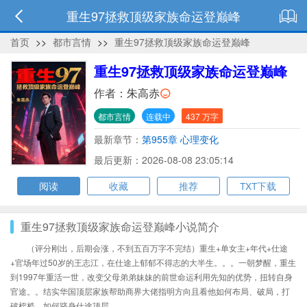
重生97拯救顶级家族命运登巅峰
首页
>>
都市言情
>>
重生97拯救顶级家族命运登巅峰
重生97拯救顶级家族命运登巅峰
作者：
朱高赤
都市言情
连载中
437 万字
最新章节：
第955章 心理变化
最后更新：2026-08-08 23:05:14
阅读
收藏
推荐
TXT下载
重生97拯救顶级家族命运登巅峰小说简介
（评分刚出，后期会涨，不到五百万字不完结）重生+单女主+年代+仕途
+官场年过50岁的王志江，在仕途上郁郁不得志的大半生。。。一朝梦醒，重生
到1997年重活一世，改变父母弟弟妹妹的前世命运利用先知的优势，扭转自身
官途。。结实华国顶层家族帮助商界大佬指明方向且看他如何布局、破局，打
破桎梏，如何跻身仕途顶层.......