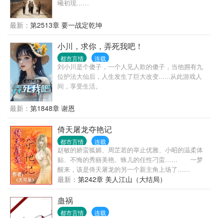
曦初现……
最新：
第2513章 要一战定乾坤
小川，求你，弄死我吧！
都市言情
连载
刘小川是个傻子，一个人见人欺的傻子，当他拥有九
位护法大仙后，人生发生了巨大改变......从此游戏人
间，享受生活。
最新：
第1848章 谢恩
倚天屠龙夺艳记
都市言情
连载
赵敏的娇蛮狐媚、周芷若的举止优雅、小昭的温柔体
贴、不悔的秀丽美艳、蛛儿的任性刁蛮…… 一梦
醒来，该是倚天屠龙的另一个新主角上场了……
最新：
第242章 美人江山（大结局）
蛊祸
都市言情
连载