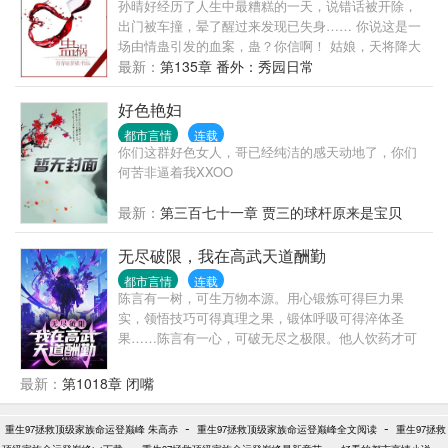
孙晴好经历了人生中最糟糕的一天，说错话被开除，
出门被车撞，晕了醒过来发现已失身…… 你说这是一
场由情蛊引发的血案，蛊？你信啊！ 姑娘，天将降大
任于斯人也，此乃天降奇缘，恭喜完成配对 真·高富帅
最新：
第135章 番外：秀园日常
就在你面前，包吃包住包结婚，还可以随！便！虐！
不过，情蛊这玩意儿技能略多，但副作用不明……所
好色艳妇
以还是自求多福吧！ > 温馨甜宠，1虐，现代架空 本
都市言情
连载
故事纯属虚构，如有雷同，那是不可能的 据说作者是
你们这群好色女人，哥已经纯洁的感天动地了，你们
个文案废，所以看看再说吧…… 天三更……希望大家
何苦非逼着我XXOO
还是能多支持吧= = 作者的其他小说： 现言：男色撩
人（关于男神事故体质的调查报告） 离魂记 竹马使用
最新：
第三百七十一章 贾三的球杆原来是宝贝
手册 古言：亲卿爱卿 末世：[末世]复制品 同人：[火
影]上善若水 这是我的专栏求包养↓↓↓
无尽破限，我在高武天道酬勤
都市言情
连载
陈言有一树，可生万物本源。用心锻炼可得巨力果
实，领悟技巧可得真理之果，锻体呼吸可得淬体圣
果……陈言有一心，可破无尽之极限。他人饮药才可
觉醒，陈言便打破一切桎梏，成就无上觉醒！他人横
炼可有万钧力，陈言便一拳之下山河断！别人修武道
最新：
第1018章 闭嘴
意境，陈言便超越意境，超越领域，抵达真我！这是
一个无尽破限的故事。他与他的破圣树一路铿锵，从
-
-
重生97拯救顶级家族命运登巅峰 朱高赤
重生97拯救顶级家族命运登巅峰全文阅读
重生97拯救
未回头。武道规则，只是他人的温室，却是陈言一拳
-
-