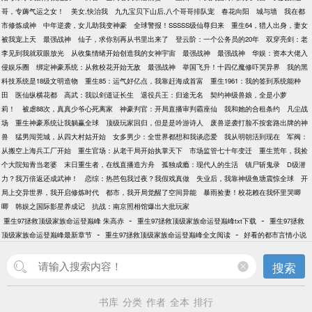
哥，专薅气运之女！
美女,快治我
九九宝贝下山后,八个哥哥排队宠
春花向阳
城与墙
我在都
市修炼成神
中年逆袭，女儿助我变神豪
全球警报！SSSSS级仙尊归来
重生64，猎人出身，妻女
被我宠上天
最强战神
仙子，求你别再从书里出来了
登云阶：一个公务员的20年
双穿亮剑：老
李见到我就双眼放光
从收集情绪开始创造我的女神宇宙
最强战神
最强战神
华娱：资本大佬入
侵娱乐圈
绑定神豪系统：从救校花开始无敌
最强战神
举国飞升！十四亿魔修吓哭异界
我的黑
科技系统是18级文明造物
重生85：运气好亿点，我靠赶海成首富
重生1961：我的签到系统能种
田
医仙纵横花都
高武：我以剑道证长生
退役兵王：归途无名
契约神级兽娘，全是小萝
莉！
被虐88次，真真少爷心死离家
神豪判官：开局直播审判霸座仙
我和她的合租条约
凡尘战
场
重生神豪系统让我躺赢全球
顶级玩家回归，但是是吟游诗人
废兽逆袭打脸不按套路出牌的神
兽
猛男闯莞城，从四大村姑开始
女多男少：全世界都想和我谈恋爱
我从明朝活到现在
军阀：
从搬空上海兵工厂开始
重生官场：从老干局开始执掌天下
市场监管七十年变迁
重生荒年，我捡
个大院知青当老婆
末日重生者，在线直播造方舟
孤独成瘾：现代人的生活
镇尸斩鬼录
D级潜
力？我万倍返还成武神！
恋综：热芭包我过夜？我假戏真做
失业后，我靠神级鱼塘震惊全球
开
局上交异世界，我开启修炼时代
都市，我开局觉醒了空间异能
暴雨捡妻！校花赖在我怀里哭唧
唧
韩娱之国际影星养成记
抗战：南京照相馆爆出大批玩家
-
-
重生97拯救顶级家族命运登巅峰 朱高赤
重生97拯救顶级家族命运登巅峰txt下载
重生97拯救
-
-
顶级家族命运登巅峰最新章节
重生97拯救顶级家族命运登巅峰全文阅读
好看的都市言情小说
搜索
书库
分类
作者
全本
排行