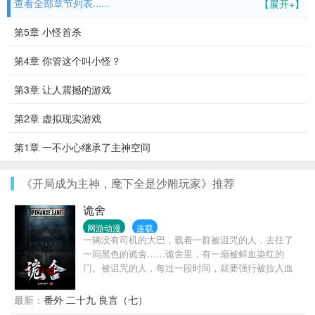
查看全部章节列表......
【展开+】
第5章 小怪首杀
第4章 你管这个叫小怪？
第3章 让人震撼的游戏
第2章 虚拟现实游戏
第1章 一不小心继承了主神空间
《开局成为主神，麾下全是沙雕玩家》推荐
诡舍
网游动漫
连载
一辆没有司机的大巴，载着一群被诅咒的人，去往了
一间黑色的诡舍……诡舍里，有一扇被鲜血染红的
门。被诅咒的人，每过一段时间，就要强行被拉入血
门之后的可怕世界完成恐怖事件……当宁秋水在诡舍
之中经历了一个又一个恐怖猎奇的故事，九死一生终
最新：
番外 二十九 良言（七）
于活下来，他却发现，这一切跟他想的大不一样……