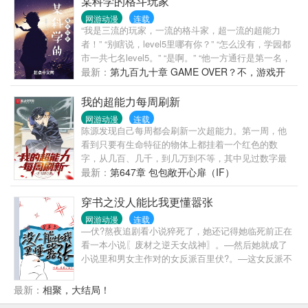
某科学的格斗玩家
网游动漫
连载
“我是三流的玩家，一流的格斗家，超一流的超能力
者！” “别瞎说，level5里哪有你？” “怎么没有，学园都
市一共七名level5。” “是啊。” “他一方通行是第一名，
没错吧？” “没错。” “那我六冢源是第六名，也很合理
最新：
第九百九十章 GAME OVER？不，游戏开
吧？” “这不合理！你还是老老实实去当格斗家吧……”
始！
“不能开发游戏的格斗家是无法成为level5的！” “好么，
我的超能力每周刷新
什么乱七八糟的，你怎么不去当理事长？” “或许我无
网游动漫
连载
法成为最强，但我必将通关整场游戏！我的能力
陈源发现自己每周都会刷新一次超能力。第一周，他
——‘存档读档’是无敌的！” 六冢源如是说道：“在我看
看到只要有生命特征的物体上都挂着一个红色的数
来，学园都市就是一个巨大的游戏场，你觉得呢——
字，从几百、几千，到几万到不等，其中见过数字最
隐藏幕后的大BOSS，亚雷斯塔理事长？”
小的是一只泰迪，头上的数字是0.00001，然后下一秒
最新：
第647章 包包敞开心扉（IF）
它就被大卡车碾死了。第二周，他发现自己能够听到
别人的心声，且不受控制，只要是对方心里想的，都
穿书之没人能比我更懂嚣张
会源源不断的往他脑子里灌，导致他完全不敢再去地
网游动漫
连载
铁商场之类的公共场所。而且，再也不敢直视后座那
––伏?熬夜追剧看小说猝死了，她还记得她临死前正在
位平时沉闷不说话的齐刘海眼镜女…接连的，他又刷
看一本小说〖废材之逆天女战神〗。––然后她就成了
新了【梦境相连】，【身体交换】等特别能力。在若
小说里和男女主作对的女反派百里伏?。––这女反派不
干周后，他的超能力突然不再更新，相安无事的过了
一样，她不嫉妒女主也不喜欢男主。她单纯的就是看
好几天，正当他以为自己终于要回归平静生活时，一
不惯男女主比她嚣张，在她面前出风头。––这个身世
最新：
相聚，大结局！
位站在银杏树下身着红色连衣裙的少女，对他歪起了
背景强大的女反派就这么和男女主杠上了，剧情发展