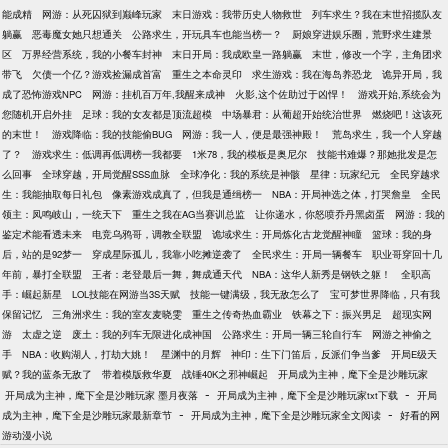
能成精
网游：从死囚狱到巅峰玩家
末日游戏：我带历史人物救世
列车求生？我在末世招揽队友
躺赢
恶毒魔女她只想通关
公路求生，开玩具车也能当榜一？
厨娘穿进娱乐圈，荒野求生建景
区
万界经营系统，我的小餐车封神
末日开局：我成欧皇一路躺赢
末世，修改一个字，主角团求
带飞
欠债一个亿？游戏捡漏成首富
重生之本命灵印
求生游戏：我在海岛养恐龙
诡异开局，我
成了恐怖游戏NPC
网游：挂机百万年,我醒来成神
火影,这个佐助过于凶悍！
游戏开始,系统会为
您随机开启外挂
足球：我的女友都是顶流超模
中场暴君：从葡超开始统治世界
燃烧吧！这该死
的末世！
游戏降临：我的技能偷BUG
网游：我一人，便是最强神殿！
荒岛求生，我一个人穿越
了？
游戏求生：低调再低调榜一我都要
1米78，我的模板是奥尼尔
技能书难爆？那她批发是怎
么回事
全球穿越，开局觉醒SSS血脉
全球净化：我的系统是神骸
星律：玩家纪元
全民穿越求
生：我能抽取每日礼包
像素游戏成真了，但我是通缉榜一
NBA：开局神选之体，打哭詹皇
全民
领主：凤鸣岐山，一统天下
重生之我在AG当赛训总监
让你递水，你怒喷乔丹黑卤蛋
网游：我的
鉴定术能看透未来
电竞乌鸦哥，调教全联盟
诡域求生：开局炼化古龙觉醒神瞳
篮球：我的身
后，站的是92梦一
穿成星际孤儿，我靠小吃摊逆袭了
全民求生：开局一辆餐车
职业哥穿回十几
年前，暴打全联盟
王者：老登最后一舞，舞成通天代
NBA：这华人新秀是钢铁之躯！
全职高
手：崛起新星
LOL技能在网游当3S天赋
技能一键满级，我无敌怎么了
宝可梦世界降临，只有我
保留记忆
三角洲求生：我的室友麦晓雯
重生之传奇热血霸业
铁幕之下：振兴男足
超现实网
游
太虚之逆
废土：我的列车无限进化成神国
公路求生：开局一辆三轮自行车
网游之神偷之
手
NBA：收购湖人，打劫大姚！
星渊中的月辉
神印：生下门笛后，反派们争当爹
开局E级天
赋？我的蓝条无敌了
带着模版救华夏
战锤40K之邪神崛起
开局成为主神，麾下全是沙雕玩家
-
-
开局成为主神，麾下全是沙雕玩家 墨月夜落
开局成为主神，麾下全是沙雕玩家txt下载
开局
-
-
成为主神，麾下全是沙雕玩家最新章节
开局成为主神，麾下全是沙雕玩家全文阅读
好看的网
游动漫小说