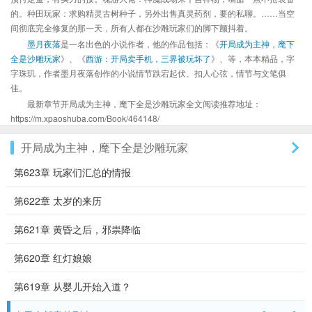
的。种田玩家：求购精灵古树种子，另外出售真灵药剂，要的私聊。……当空
间彻底完全修复的那一天，所有人都在沙雕玩家们的脚下颤抖着。
墨月夜落
是一名出色的小说作者，他的作品包括：《
开局成为主神，麾下
全是沙雕玩家
》、《
西游：开局卖手机，三界被玩坏了
》、等，本本精品，字
字珠玑，作者墨月夜落创作的小说情节跌宕起伏、扣人心弦，情节与文笔俱
佳。
最新章节开局成为主神，麾下全是沙雕玩家全文阅读推荐地址：
https://m.xpaoshuba.com/Book/464148/
开局成为主神，麾下全是沙雕玩家
第623章 玩家们汇总的情报
第622章 太岁的来历
第621章 黄昏之后，邪祟降临
第620章 红灯娘娘
第619章 从婴儿开始入道？