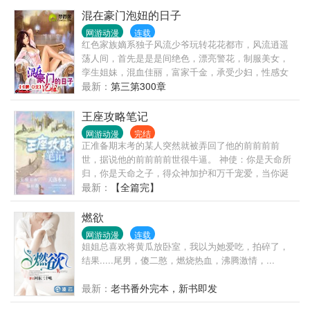
诡舍，原来并不是诅咒，而是……
混在豪门泡妞的日子
网游动漫
连载
红色家族嫡系独子风流少爷玩转花花都市，风流逍遥
荡人间，首先是是是间绝色，漂亮警花，制服美女，
孪生姐妹，混血佳丽，富家千金，承受少妇，性感女
神，影视明星..网打进。
最新：
第三第300章
王座攻略笔记
网游动漫
完结
正准备期末考的某人突然就被弄回了他的前前前前
世，据说他的前前前前世很牛逼。 神使：你是天命所
归，你是天命之子，得众神加护和万千宠爱，当你诞
生的那一刻，整个天界的众神都在低喃你的名字……
最新：
【全篇完】
伽尔兰：说人话。 神使：（面无表情）你是天选之
王，本该登上王位，但被一个叫赫伊莫斯的人逆天改
燃欲
命杀了你夺走王位，众神施下诅咒，你的王国因此覆
网游动漫
连载
灭，而你——诅咒加身，转世轮回，生生世世都活不
姐姐总喜欢将黄瓜放卧室，我以为她爱吃，拍碎了，
过十八岁。 伽尔兰：………我还能被抢救一下吗？ 带
结果.....尾男，傻二憨，燃烧热血，沸腾激情，...
着忠诚于你的骑士打怪升级干掉大> 伽尔兰：这个难
度系数有点高，我很少玩策略类游戏，你还是找其他
最新：
老书番外完本，新书即发
转世，送我回去期末考… 神使：（冷漠脸）可以，你