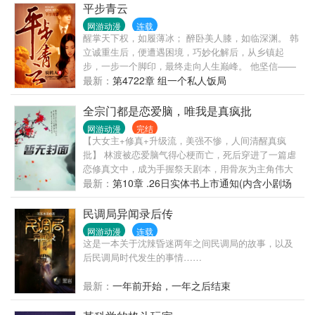
十八岁死了我再去找你的转世。 伽尔兰：好的，我
平步青云
做！请给我金手指！ 神使：你有五次重来的机会。 然
网游动漫
连载
后可以读档重来五次的天命之子就被他的死敌搞死了
醒掌天下权，如履薄冰； 醉卧美人膝，如临深渊。 韩
四次。 伽尔兰：“…………”说好的天命之子呢？ 行行
立诚重生后，便遭遇困境，巧妙化解后，从乡镇起
行，我不抢了，你狠你来上，你帅你当王！ 只剩最后
步，一步一个脚印，最终走向人生巅峰。 他坚信——
一条命，伽尔兰痛定思痛，决定放弃攻略王座，远离
掌权不忘放权，铺路不忘后路，争斗不忘坚守，方能
最新：
第4722章 组一个私人饭局
赫伊莫斯，去做一个自由的小精灵。 然后…………他
平步青云！
就坐上了王座。 伽尔兰：“？？？”一脸懵逼。 问：如
全宗门都是恋爱脑，唯我是真疯批
何正确地攻略王座？ 答：让与你抢夺王座的对手为你
生为你死把你宠成心头肉。 ………… ……哪里不
网游动漫
完结
【大女主+修真+升级流，美强不惨，人间清醒真疯
对？？？ 某逆天改命者：“每次求爱都被拒绝，好不
批】 林渡被恋爱脑气得心梗而亡，死后穿进了一篇虐
爽。” 某天命之子：“每次都在上次、上上次、上上上
恋修真文中，成为手握祭天剧本，用骨灰为主角伟大
次被搞死的那个地方被亲手搞死我的那个人求爱，心
爱情铺路的美强惨小师叔。 看完了剧本，她缓缓打出
最新：
第10章 .26日实体书上市通知(内含小剧场
好累。” 正规版全文一句话总结。 【那是从古老的歌
一个问号，“这宗门山上的野菜都被挖光了吧？” 系统
番外)
谣中流传下来的一个少年走向王座的史诗，至今依然
循循善诱：看到你们宗门那帮恋爱脑了吗？拯救他
在大陆上传诵着。】 （1是永远> 我的小微博
民调局异闻录后传
们，你就能活。 林渡：一个愿打一个愿挨，尊重嘲笑
网游动漫
连载
锁死。 系统：亲亲你的寿命还有一天哦。 林渡
这是一本关于沈辣昏迷两年之间民调局的故事，以及
后民调局时代发生的事情……
最新：
一年前开始，一年之后结束