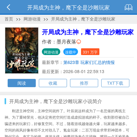
开局成为主神，麾下全是沙雕玩家
首页
>>
网游动漫
>>
开局成为主神，麾下全是沙雕玩家
开局成为主神，麾下全是沙雕玩家
作者：
墨月夜落
网游动漫
连载中
331 万字
最新章节：
第623章 玩家们汇总的情报
最后更新：2026-08-01 22:59:13
阅读
收藏
推荐
TXT下载
开局成为主神，麾下全是沙雕玩家小说简介
刚进主神空间，主神空间就炸了。叶辰就这样成为了一名悲催的离线主
神。为了重铸荣光，他决定将把空间打造成虚拟游戏的样子。收割那些被自己
骗进来的玩家们，好修复空间。不过，随着游戏越做越火爆，玩家越来越多。
空间的画风好像有些不太对劲儿了。氪金玩家：二百万现金求带邪神团本，可
预付定金，有实力的接。魂游大佬：神魔战场来个吉祥物，嘴甜一点不抢装备