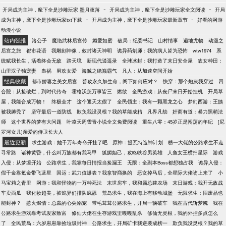
脑袋：“你，能看见我？”
到中期被看不惯她的女主追随者害死，在宗门试炼里
-
-
开局成为主神，麾下全是沙雕玩家 墨月夜落
开局成为主神，麾下全是沙雕玩家全文阅读
开局
被推进兽潮死在魔兽口中。––典型的出场华丽结局草
-
-
成为主神，麾下全是沙雕玩家txt下载
开局成为主神，麾下全是沙雕玩家最新章节
好看的网游
率。––然而她穿成了百里伏?，大结局都没有活到的百
动漫小说
里伏?，所以葬身魔兽口腹的是她？哒咩！––系统告诉
站内强推
洛公子
魔艳武林后宫传
媚爱如蜜
破局：纪委书记
山村情事
遍地尤物
动漫之
她，完成任务可以许诺她一个愿望，包括重生拥有一
后宫之旅
都市花语
我雕刻神像，敕封诸天神明
诡异药剂师：我的病人皆为恐怖
wtw1974
系
副健康的身体。––任务是嚣张的活到大结局。––嚣张
统赋我长生，活着终会无敌
踏天境
新现代逍遥录
全球冰封：我打造了末日安全屋
农女种田：
值还可换取系统商城物品。––看完这任务，伏?表示不
山里汉子独宠妻
蛊祸
男欢女爱
海贼之绝巅霸气
凡人：从加速空间开始
就是嚣张吗？我可以的。––可是男主怎么变的不太一
经典收藏
都市娇妻之美女后宫
普攻永久加生命，阁下如何应对？
快穿：那个炮灰我穿过
四
样？伏?∶你不要过来呀！我超凶滴！卿棋景∶小团子，
合院：从捡破烂，到时代传奇
霍格沃茨万事皆三
燃欲
全民游戏：从丧尸末日开始挂机
开局草
饿饿！
屋，我能合成万物！
终极全才
这个遮天太假了
全民领主：我有一颗黑龙之心
梦幻西游：王姨
被我薅秃了
坚守最后一道防线
欺负我没灵根？我的草能成精
凡界凡劫
奸商有道：暴力黑萌法
师
这个世界的梦有大问题
叶凌天周雪青小说全文免费阅读
重生八零：45岁正是闯荡的年纪
[尼
罗河女儿]亲爱的侍卫长大人
最近更新
求生游戏：她千万年寿命开挂了吧
原神：提瓦特造神计划
榜一大佬的公路求生不走
寻常路
诸神黄昏，什么叫万族都有我马甲
狐媚妲己，攻略峡谷男英雄
人鱼女王横扫星际
游戏
入侵：从梦境开始
公路求生，我靠每日情报当捡漏王
无限：全副本Boss都想独占我
诡异入侵：
假千金靠氪金带飞蓝星
国运：武力值爆表？我拿智商换的
恶女掉马后，全星际大佬吻上来了
小
马宝莉之青里
网游：我和怪物的一万种死法
末世房车，我和霸总建农场
末日游戏：我开无敌战
车卖西瓜
我化妆超美，被诡异们排队疯舔
荒岛求生，我在海上有移动城堡
无限求生：囤废品也
能封神？
惹火燃情：总裁的心尖溺宠
带毛茸茸公路求生，开局一辆破车
我在古代斩梦魇
我在
公路求生游戏靠考试发家致富
修仙大佬在生存游戏里嘎嘎乱杀
修仙无灵根，我的外挂多点怎么
了
全民荒岛：六岁崽崽靠捡垃圾封神
公路求生，开局矿卡我逆袭成榜一
欺负我没灵根？我的草