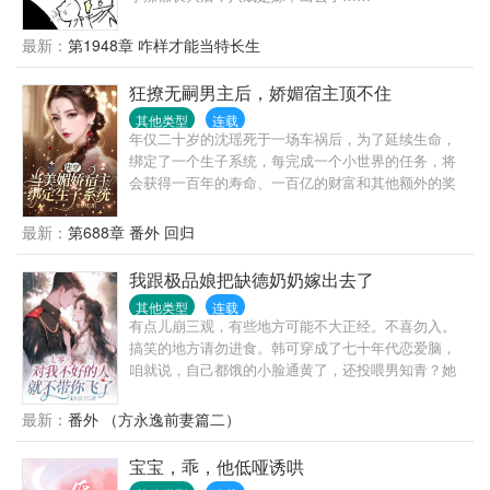
最新：
第1948章 咋样才能当特长生
狂撩无嗣男主后，娇媚宿主顶不住
其他类型
连载
年仅二十岁的沈瑶死于一场车祸后，为了延续生命，
绑定了一个生子系统，每完成一个小世界的任务，将
会获得一百年的寿命、一百亿的财富和其他额外的奖
励。世界一：（已完结）一向不近女色的冷酷禁欲总
裁江瑾川，遇上了又美又媚又娇的尤物秘书沈瑶，被
最新：
第688章 番外 回归
她撩得逐渐失控，反客为主……世界二：（已完结）
闻铮：“怀了我的种，还想嫁给别人，沈瑶，你当我是
我跟极品娘把缺德奶奶嫁出去了
死的吗？”世界三：（已完结）（注：男主的孩子是收
其他类型
连载
养的，双洁！）……世界四：……
有点儿崩三观，有些地方可能不大正经。不喜勿入。
搞笑的地方请勿进食。韩可穿成了七十年代恋爱脑，
咱就说，自己都饿的小脸通黄了，还投喂男知青？她
这人自私还记仇，吃进去的都得给我还回来，我不痛
快那就都别痛快。男知青拦住求在一起，韩可情急之
最新：
番外 （方永逸前妻篇二）
下手一抖，一杯灵泉水洒在了男知青裤裆上……那后
果……女知青陷害，那就收走他们衣服，让他们‘光’明
宝宝，乖，他低哑诱哄
正大在一起。二叔阴险，原来工作是自家亲爹的啊！