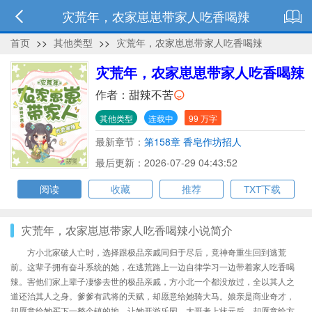
灾荒年，农家崽崽带家人吃香喝辣
首页
>>
其他类型
>>
灾荒年，农家崽崽带家人吃香喝辣
灾荒年，农家崽崽带家人吃香喝辣
作者：
甜辣不苦
其他类型
连载中
99 万字
最新章节：
第158章 香皂作坊招人
最后更新：2026-07-29 04:43:52
阅读
收藏
推荐
TXT下载
灾荒年，农家崽崽带家人吃香喝辣小说简介
方小北家破人亡时，选择跟极品亲戚同归于尽后，竟神奇重生回到逃荒
前。这辈子拥有奋斗系统的她，在逃荒路上一边自律学习一边带着家人吃香喝
辣。害他们家上辈子凄惨去世的极品亲戚，方小北一个都没放过，全以其人之
道还治其人之身。爹爹有武将的天赋，却愿意给她骑大马。娘亲是商业奇才，
却愿意给她买下一整个镇的地，让她开游乐园。大哥考上状元后，却愿意给方