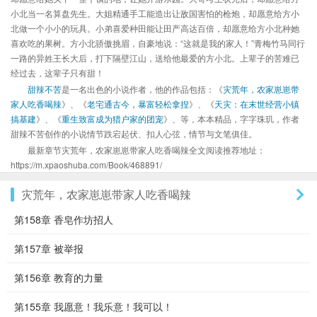
小北当一名算盘先生。大姐精通手工能造出让敌国害怕的枪炮，却愿意给方小
北做一个小小的玩具。小弟喜爱种田能让田产高达百倍，却愿意给方小北种她
喜欢吃的果树。方小北骄傲挑眉，自豪地说：“这就是我的家人！”青梅竹马同行
一路的异姓王长大后，打下隔壁江山，送给他最爱的方小北。上辈子的苦难已
经过去，这辈子只有甜！
甜辣不苦
是一名出色的小说作者，他的作品包括：《
灾荒年，农家崽崽带
家人吃香喝辣
》、《
老宅通古今，暴富轻松拿捏
》、《
天灾：在末世经营小镇
搞基建
》、《
重生致富成为猎户家的团宠
》、等，本本精品，字字珠玑，作者
甜辣不苦创作的小说情节跌宕起伏、扣人心弦，情节与文笔俱佳。
最新章节灾荒年，农家崽崽带家人吃香喝辣全文阅读推荐地址：
https://m.xpaoshuba.com/Book/468891/
灾荒年，农家崽崽带家人吃香喝辣
第158章 香皂作坊招人
第157章 被举报
第156章 教育的力量
第155章 我愿意！我乐意！我可以！