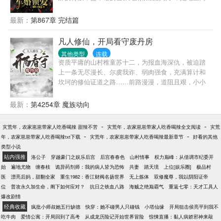
和我打招呼怎么办？再问：他不会想杀了我吧？*身子
去......殊不知，在她刚下飞机的那一刻，她就已经走进
孱弱时日无多的应拭雪准备收几个新弟子安度余生，
了另一个男人的心里......他是军区最年轻的首长，出了
最新：
第867章 完结篇
没想到被自己那个震慑修仙界的恐怖师侄缠上了。整
名的不近女色，身边的人一度怀疑他的取向问题，可
个修真界都断言应拭雪会被谢鹜磋磨致死，却没想到
就是这样一个冷心冷情的人却在见到她第一眼就沦
凡人修仙，开局看守废丹房
应拭雪在谢鹜的庇护下将一身病气彻底洗掉。同时谢
陷......大灰狼诱拐小白兔的故事由此上演......
鹜也听到了自家小师叔的心声：忘本前：忘本后：
其他类型
连载
资质平庸的山村稚童苏十二，为报血海深仇，被迫踏
上一条无尽漫长、尔虞我诈、弱肉强食，充满算计和
坎坷的修仙证道之路……前路漫漫，道阻且艰，小小
凡人纵使披荆斩棘，也誓要走出自己的修仙路。
最新：
第4254章 魔族动向
-
-
灾荒年，农家崽崽带家人吃香喝辣 甜辣不苦
灾荒年，农家崽崽带家人吃香喝辣全文阅读
灾荒
-
-
年，农家崽崽带家人吃香喝辣txt下载
灾荒年，农家崽崽带家人吃香喝辣最新章节
好看的其他
类型小说
站内强推
洛公子
穿越豪门之娱乐后宫
后宫春春色
山村情事
权力巅峰：从借调市纪委开
始
遍地尤物
缠春枝
诡异药剂师：我的病人皆为恐怖
共妻
踏天境
上位[娱乐圈]
极品村
医
漂亮后妈，甜翻全家
重生1982：香江财阀名扬世界
无上炼体
双修魔尊，我以阴阳证帝
位
普攻永久加生命，阁下如何应对？
抗日之铁血八路
海贼之绝巅霸气
重返七零：天才工具人
爆改剧情
经典收藏
疯批小师叔她五行缺德
快穿：她不碰男人只碰钱
小塔仙缘
开局狙击侯亮平到我不
吃牛肉
爱情公寓：开局回到了高考
从成龙历险记开始世界冒险
惊悚直播：黏人病娇邪神来敲