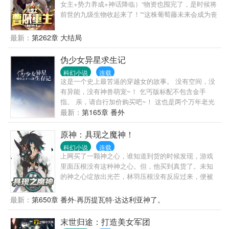
女主+势力养成+神话降临）“物资也囤完了，是时候将
始正视华夏神明。只不过，他们发现华夏的神明全都
前世的九级生物收起来了！”“这株葡萄藤未来会成为丧
在围着闻妙转，尤其是那个莲花少年。哪吒攥着闻妙
尸克星九级吸血食尸藤！结出的血菩提更是进化至
的手腕，嘴角扯笑，活脱脱的玉面杀神。“听月老说，
宝！收走！”“这竟然是一颗智慧树！结出的智慧果能让
最新：
第262章 大结局
你喜欢杨戬那个三只眼？”闻妙：“冤枉啊！我喜欢的是
生物开智，提升智慧属性！收走！”“这颗老桃树是未来
二郎神他家的狗！”
的九级灵果不死蟠桃！收走！”...末世降临，基因解锁
伪少女异星求生记
病毒爆发，少数幸存者基因觉醒成功，绑定四维系
科幻小说
连载
统，被迫走上了进化之路。恐怖活尸、致命病毒、天
这是一个史上最苦逼的穿越女的故事。 没有空间，没
灾日不落、大洪水、异形虫患都是小儿科。当陆地衍
有异能，没有神兽萌宠~！ 乞丐版标配不包含金手
生，超凡能量复苏，无数物种文明齐绽放，神话神物
指。 亲，请自行加价购买吧~！ 这也是两个万年老光
降临，万类霜天竞自由！人类幸存者的挑战才刚刚开
（（媳妇的故事。 相亲的对象老是金刚芭比，异形章
最新：
第165章 番外
始！前世的九级强者曹昆，被身边至亲至信之人暗
鱼，人猿泰山~！ 再坚韧的神经也要垮了~！ 靠基因匹
算。自爆山河珠身死魂灭，重生在了末世爆发前一个
配的包办婚姻一生黑~！ 前面的那位少女，要不要一
原神：具现之魔神！
月！于是他这个机会，在基因解锁病毒爆发前，收集
起喝个咖灰~？ 新人新文，家见谅 谢谢橙子制作的封
没进化前的九级生物！寻找天赋惊人的异能觉醒者！
科幻小说
连载
面
上网买了一颗神之心，谁知道到货的时候发现，游戏
依靠着山河空间与先知先觉，曹昆完成了从的苟且偷
里面压根没有这种神之心。但，他买到真货了。未知
生到枭雄霸主的转变。并在不知不觉间，垄断了全球
的神之心绽放出光芒，林羽压根没有反应过来，便被
大量的进化资源！终有一日，他进阶十级，量变竟产
光芒卷携到了提瓦特世界。林羽这才清楚，他网购的
生了质变，四维生物的秘密被他窥探，原来...。
哪里是什么神之心啊。分明是具现权柄才是。来自蓝
最新：
第650章 番外·再历提瓦特·达达利亚神了。
星高位格的具现权柄，在林羽的使用之下，会在处于
魔神战争时期的提瓦特世界，产生怎样的火花呢？
末世归途：打造美女军团