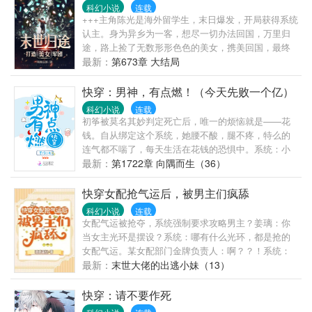
科幻小说
连载
+++主角陈光是海外留学生，末日爆发，开局获得系统
认主。身为异乡为一客，想尽一切办法回国，万里归
途，路上捡了无数形形色色的美女，携美回国，最终
成就人类巅峰。
最新：
第673章 大结局
快穿：男神，有点燃！（今天先败一个亿）
科幻小说
连载
初筝被莫名其妙判定死亡后，唯一的烦恼就是——花
钱。自从绑定这个系统，她腰不酸，腿不疼，特么的
连气都不喘了，每天生活在花钱的恐惧中。系统：小
姐姐你不要随便开启无敌模式！(▼皿▼#)系统：我们
最新：
第1722章 向隅而生（36）
定个小目标，先败它一个亿！初筝：说好败家，这莫
名其妙的男人是怎么回事？都别拦着我！我要去征服
快穿女配抢气运后，被男主们疯舔
世界！某男主：（迅改名）我姓世名界。#小姐姐，有
科幻小说
连载
钱真的可以为所欲为，了解一下#
女配气运被抢夺，系统强制要求攻略男主？姜璃：你
当女主光环是摆设？系统：哪有什么光环，都是抢的
女配气运。某女配部门金牌负责人：啊？？！系统：
没事哒没事哒，抢回来就好啦~某人：怎么，你不会以
最新：
末世大佬的出逃小妹（13）
为我还在等你吧？姜璃：我哪有这么自作多情。某人
一把就拉住了：回来！这次，不许再离开我。师尊：
快穿：请不要作死
我是你师傅，也只能是你师傅姜璃：师尊别急，我找