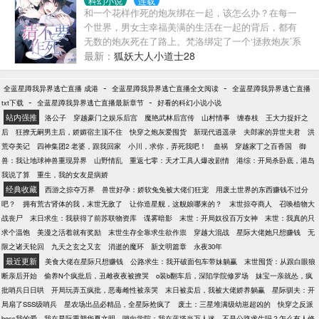
科幻小说
连载
师兄成个亲先师尊：？你敢魔君：去哪了？某锦鲤：
和一个花样作死的炮灰绑在一起，该怎么办？在每一
天上......好多漂亮的男仙君......魔君：？公主：我懂我
个世界，男女主幸福美满的生活在一起的背后，都有
懂，我知道你不想碰我（端起药碗一口闷），你放
无数的炮灰死在了路上。梵洛绑定了一个‘拯救炮灰’系
心，我不会强人所难的。驸马半夜黑着脸进了太医
统——炮灰死了，他就陪葬。为了能多一会，梵洛一
最新：
狐妖大人小道士28
院：谁让你给她抓药的公主：不是？合着太医是你的
直在拯救炮灰的路上，从来没有停止过，只是……看
人啊？**********************姜璃：攻略？我不会啊？系
着有些眼神有些危险的炮灰，梵洛打了个冷颤，他是
-
-
全蓝星蹲我异界逃亡直播 成港
全蓝星蹲我异界逃亡直播全文阅读
全蓝星蹲我异界逃亡直播
统：你不用会，男主会自我攻略！
不是做的有些过了？不然，你就‘小小’的作死一下？ 各
-
-
txt下载
全蓝星蹲我异界逃亡直播最新章节
好看的科幻小说小说
位书友要是觉得《快穿：请不要作死》还不错的话请
站内强推
洛公子
穿越豪门之娱乐后宫
魔艳武林后宫传
山村情事
缠春枝
王大力捉奸之
不要忘记向您和微博里的朋友推荐哦！快穿：请不要
后
狂撩无嗣男主后，娇媚宿主顶不住
快穿之炮灰爱囤货
新现代逍遥录
夫郎家的异世夫君
洪
作死最新章节,快穿：请不要作死无弹窗,快穿：请不要
荒夺美记
四神集团2·老婆，跟我回家
小川，求你，弄死我吧！
蛊祸
穿越家丁之百香国
御
作死全文阅读.
兽：我让地球神兽重现异界
山野情乱
重返七零：天才工具人爆改剧情
港综：开局杀卧底，港岛
我说了算
重生，我的女友是病娇
经典收藏
西游之掠夺万界
兽世好孕：娇软兔兔被大佬们狂宠
用废土世界的东西赚钱不过分
吧？
拥有荒古肾体的我，末世无敌了
让你造星舰，这舰娘哪来的？
末世掠夺商人
召唤植物大
战丧尸
末日求生：我获得了前苏联物资库
谍雾暗影
末世：开局奴役百万女神
末世：我真的只
求个温饱
美漫之活着就有奖励
末世生存全靠求生欲作祟
穿越大混战
星际大佬她只想赚钱
无
限之诸天轮回
九天之玄之又玄
消逝的魔环
新文明篇章
永夜30年
最近更新
美食大佬在星际只想赚钱
公路求生：我开破面包车带妹躺赢
末世囤货：从跟白眼狼
断亲后开始
偷养N个疯批后，丑雌夜夜被撩哭
o装b翻车后，深陷学院修罗场
妹宝一亲就怂，疯
批哨兵日日哄
开局玩弄五疯批，恶毒雌性被亲哭
末日被卖后，我被大佬娇养躺赢
星际驯夫：开
局扇了SSS级哨兵
星农场出品必精品，全星际抢疯了
废土：三星堆满级幼崽超凶的
快穿之反派
boss我的爱
我在星际重塑华夏文明
哨向学院：我在蓝塔当万人迷
不是公路求生吗？怎么有人修