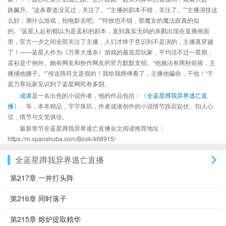
路飙升。”这条赛道没见过，关注了。“”主播的剧本不错，关注了。”“主播演技这
么好，测什么游戏，拍电影去吧。“”特效也不错，那魔女的魔法跟真的似
的。“蓝星人起初都以为是孟杉的剧本，直到真实无码的杀戮出现在直播画面
里，官方一夕之间全部关注了主播，人们才终于意识到不是演的，主播真穿越
了！——蓝星人作为《万界大逃杀》游戏的最底层玩家，平均活不过一星期，
孟衫是个例外。她有网友和扮作网友的官方默默支招。“他施法有两秒前摇，主
播捅他腰子。“”传送阵符文是假的！我给我师傅看了，主播他骗你，干他！“于
是万界玩家见识到了蓝星网民有多阴。
成港
是一名出色的小说作者，他的作品包括：《
全蓝星蹲我异界逃亡直
播
》、等，本本精品，字字珠玑，作者成港创作的小说情节跌宕起伏、扣人心
弦，情节与文笔俱佳。
最新章节全蓝星蹲我异界逃亡直播全文阅读推荐地址：
https://m.xpaoshuba.com/Book/468915/
全蓝星蹲我异界逃亡直播
第217章 一井打头阵
第216章 同时落子
第215章 熔炉提取精华