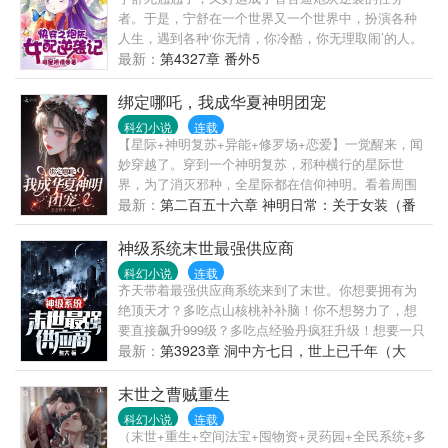
者。于是，宁舒在一个世界又一个世界中，扮演各种
人生，遇到各种‘你无情，你冷酷，你无理取闹’的人。
遇到各种各样批量发售的白莲花，绿茶婊，心机婊，
最新：
第4327章 番外5
世界还能不能有点真善美！？宁舒怒吼，你们这些渣
渣，我只是来逆袭的，请不要妨碍我完成任务。穿越
绑定哪吒，我成华夏神明团宠
主角，重生主角，只有不努力的任务者，没有撬不掉
科幻小说
连载
的主角光环。宁舒不得不苦逼地一个世界一个世界捡
【星际+神明复苏+异能+修罗场+恋爱】一觉醒来，闻
节操。群号：545565833，欢迎小可爱们进群浪。
妙穿越了。穿到一个神明复苏，邪种横行的星际世
界，为了消灭邪种，全星际都在信仰神明。看着周围
人信仰的神明，闻妙大惊。为什么这个世界的人信仰
最新：
第二百五十六章 神明日常：关于女装（番
的神明那么陌生？我泱泱华夏神明去哪儿了！？——
外完）
好在，闻妙开局就绑定华夏神明复苏系统，可以召唤
神级系统末世最强供应商
华夏神明当打手。灭城之危时，闻妙召唤出哪吒。反
科幻小说
连载
派指着哪吒张狂嘲笑：“一个不知名的杂毛小神，还不
齐天带着最强供应商系统来到了末世。你想要拥有为
乖乖受死！”下一刻，红莲盛开，哪吒的火尖枪把反派
绝顶天才？多吃点山核桃补补脑！你不想努力了，想
一击爆头！围观众人震惊：这个少年竟然用铁棍子戳
要直接飙升999级？多吃点经验丹疯狂升级！想要一只
爆了变异邪种！堕落神殿里，天之骄子们全都败倒在
宠物？来来来，神兽任你选！想要一把兵器？没问
最新：
第3923章 洞中方七日，世上已千年（大
SSS级邪种脚下。闻妙挺身而出，召唤孙悟空。孙悟
题，神兵随你挑！本店物品，千金难买，件件精品。
空一根金箍棒，一朵筋斗云，把邪种打得哭爹喊娘，
你问我是谁？这个世界里的最强供应商，没有之一！
末世之曹贼重生
再现当年大闹天宫的盛景！天之骄子们看麻了：哪来
科幻小说
连载
的猴子，居然比他们信仰的高级神明还能打！——后
（末世+重生+空间法宝+囤物资+灵药园+全民系统+多
来，闻妙召唤出的华夏神明越来越多，整个星际都开