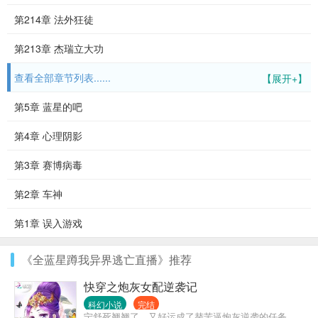
第214章 法外狂徒
第213章 杰瑞立大功
查看全部章节列表......
【展开+】
第5章 蓝星的吧
第4章 心理阴影
第3章 赛博病毒
第2章 车神
第1章 误入游戏
《全蓝星蹲我异界逃亡直播》推荐
快穿之炮灰女配逆袭记
科幻小说
完结
宁舒死翘翘了，又好运成了替苦逼炮灰逆袭的任务