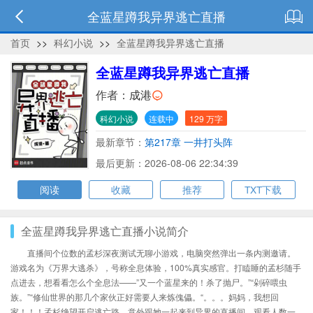
全蓝星蹲我异界逃亡直播
首页
>>
科幻小说
>>
全蓝星蹲我异界逃亡直播
全蓝星蹲我异界逃亡直播
作者：
成港
科幻小说
连载中
129 万字
最新章节：
第217章 一井打头阵
最后更新：2026-08-06 22:34:39
阅读
收藏
推荐
TXT下载
全蓝星蹲我异界逃亡直播小说简介
直播间个位数的孟杉深夜测试无聊小游戏，电脑突然弹出一条内测邀请。
游戏名为《万界大逃杀》，号称全息体验，100%真实感官。打瞌睡的孟杉随手
点进去，想看看怎么个全息法——”又一个蓝星来的！杀了抛尸。”“剁碎喂虫
族。”“修仙世界的那几个家伙正好需要人来炼傀儡。“。。。妈妈，我想回
家！！！孟杉绝望开启逃亡路。意外跟她一起来到异界的直播间，观看人数一