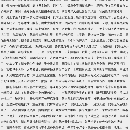
仙
贵族兽校娇软魅魔，疯批男主沦陷
列车求生，我靠金手指苟成榜一
星际好孕：丑雌被弃兽夫
们悔疯了
末日：恶毒女配靠卖情报杀穿诡域
我在诡异入侵世界当农场主
我的杂货铺连通鬼
域
海上求生？我的木筏可是种植园啊
我末世卖安全感，诡异排队交房租
都末世了，会亿点点仙
术稀奇吗？
恶毒雌性玩的花，兽世大佬排队跪
星际游戏：我靠刷好感成神
从零开始杀穿诡异游
戏
穿成七零炮灰，我成了国宝级神医
每天三张废卡，我把诡异整破防了
天灾空间：从女配到末
世主宰
灾后第八年，我靠种植拯救世界
群星为谁闪耀
在星际，禁止大佬卖惨
第19次末日
黑
化恶雌太能打，整个兽世都跪宠
末世大佬穿星际，四个竹马悔哭了
流放废星后，我的万界雇员卷
疯了
C级向导撩完就跑，顶级哨兵失控
兽校低等雌性？孕吐N个大佬慌了
小区穿越：我靠无限天
赋登顶成神
星际满级女王：开局一首恋歌爆红
天灾降临前，我带万倍物资回蓝星
末世：我绑定
了植物大战僵尸系统
星际种植女王
古代丧尸爆发，她领全村杀穿末世
穿到末世前，我成救世主
了
炮灰？不！我专抢主角机缘
千金换古墨
无限逃生：我在怪物世界杀穿全场
绑定万界学院
后，我带飞全人类
入梦撩拨：娇娇被顶级哨兵亲哭了
觉醒情报系统，末世囤货养崽躺赢
末日求
生：开局绑定房车囤货
末世炮灰全家重生，白眼狼悔断肠
男主的白月光又双叒叕看过来了
手握
小可怜剧本，反杀不过分吧？
掐指一算：星际无嗣？我有系统！
废品站通万界，靠捡破烂暴富
了
酸雨来临前，我先肝出安全堡垒
恶龙是嘤嘤怪？可全星际都想宠她
救命！这末世逼得我疯狂
空间囤货
末世：每天签到一个兽形老公？！
全蓝星蹲我异界逃亡直播
玩弄阴湿反派后，兽人崽
崽找上门
坠落兽世：回收帝国元帅开启修仙
我在废土经营房车餐厅
机甲维修师她什么都会亿点
点
全星际都在嗑我俩
重生末世，我带闺蜜囤疯了
快穿之无限种田
游戏入侵：我靠无限吞噬杀
疯了！
夜夜共感腹黑哨兵，娇娇被抢宠
我在末世卖中餐，捡个战神当保安
末世没异能？但我有
十二个兽夫
身怀神农穿废土，冷面元帅宠上天
末日求生：我在海上建堡垒
星际万人迷，全星系
大佬的白月光
我在星际福利院当院长
请叫我诸天中转站站长
好孕快穿：绝色虫皇她鱼塘炸
了
毒医在星际
穿成病弱贵族千金后身陷修罗场
开局学校尸变？我靠修仙带赢全班
地球人，被