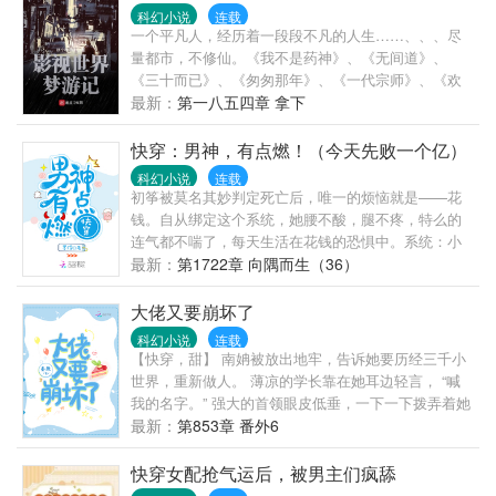
大> “……”夏夕颜。 夏夕颜哭得牛肉满面也改变不了被
科幻小说
连载
黑化大>
一个平凡人，经历着一段段不凡的人生……、、、尽
量都市，不修仙。《我不是药神》、《无间道》、
《三十而已》、《匆匆那年》、《一代宗师》、《欢
乐颂》…………
最新：
第一八五四章 拿下
快穿：男神，有点燃！（今天先败一个亿）
科幻小说
连载
初筝被莫名其妙判定死亡后，唯一的烦恼就是——花
钱。自从绑定这个系统，她腰不酸，腿不疼，特么的
连气都不喘了，每天生活在花钱的恐惧中。系统：小
姐姐你不要随便开启无敌模式！(▼皿▼#)系统：我们
最新：
第1722章 向隅而生（36）
定个小目标，先败它一个亿！初筝：说好败家，这莫
名其妙的男人是怎么回事？都别拦着我！我要去征服
大佬又要崩坏了
世界！某男主：（迅改名）我姓世名界。#小姐姐，有
科幻小说
连载
钱真的可以为所欲为，了解一下#
【快穿，甜】 南姌被放出地牢，告诉她要历经三千小
世界，重新做人。 薄凉的学长靠在她耳边轻言， “喊
我的名字。” 强大的首领眼皮低垂，一下一下拨弄着她
肿胀的手。 “听说你是头能吃的鲛人？” 傲娇权主抿抿
最新：
第853章 番外6
唇，一边抱着她一边懊恼 “你这个女人，肯定很早就想
嫁给我了。” 南姌盯着这个男人直勾勾的看。 嗯，这
快穿女配抢气运后，被男主们疯舔
个人真是符合她的心意。 想找个大点的笼子，关起