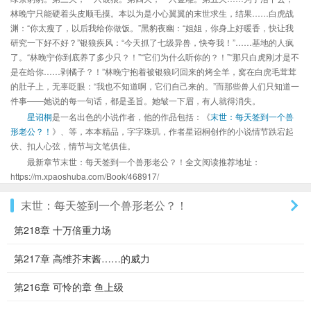
林晚宁只能硬着头皮顺毛摸。本以为是小心翼翼的末世求生，结果……白虎战
渊：“你太瘦了，以后我给你做饭。”黑豹夜幽：“姐姐，你身上好暖香，快让我
研究一下好不好？”银狼疾风：“今天抓了七级异兽，快夸我！”……基地的人疯
了。“林晚宁你到底养了多少只？！”“它们为什么听你的？！”“那只白虎刚才是不
是在给你……剥橘子？！”林晚宁抱着被银狼叼回来的烤全羊，窝在白虎毛茸茸
的肚子上，无辜眨眼：“我也不知道啊，它们自己来的。”而那些兽人们只知道一
件事——她说的每一句话，都是圣旨。她皱一下眉，有人就得消失。
星诏桐
是一名出色的小说作者，他的作品包括：《
末世：每天签到一个兽
形老公？！
》、等，本本精品，字字珠玑，作者星诏桐创作的小说情节跌宕起
伏、扣人心弦，情节与文笔俱佳。
最新章节末世：每天签到一个兽形老公？！全文阅读推荐地址：
https://m.xpaoshuba.com/Book/468917/
末世：每天签到一个兽形老公？！
第218章 十万倍重力场
第217章 高维芥末酱……的威力
第216章 可怜的章 鱼上级