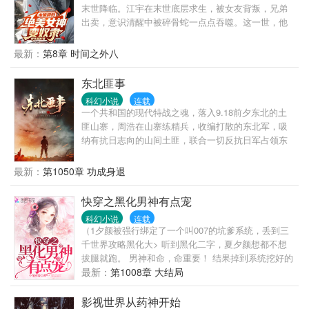
很烦躁，谁来告诉他，他辛辛苦苦做任务，最终引渡
末世降临。江宇在末世底层求生，被女友背叛，兄弟
的灵魂都去哪了？！修罗王笑容徇烂对他勾勾
出卖，意识清醒中被碎骨蛇一点点吞噬。这一世，他
手：“羽，你是在找他们吗？乖，到我怀里来，灵魂都
重生末日之前，窃取天道传承，身怀万千道法，带着
是你的！”
蚩尤护卫，杀穿末日。很多很多很多女主，不喜勿
最新：
第8章 时间之外八
入。曾经遥不可及的富家千金为他建立庇护所，娇艳
姐妹跪求收下女子军团。小萝莉带着嫁妆求收留，嫁
东北匪事
妆不多，一个城市而已......
科幻小说
连载
一个共和国的现代特战之魂，落入9.18前夕东北的土
匪山寨，周浩在山寨练精兵，收编打散的东北军，吸
纳有抗日志向的山间土匪，联合一切反抗日军占领东
北的有志之士，在白山黑水之间谱写出可歌可泣的英
雄篇章。
最新：
第1050章 功成身退
快穿之黑化男神有点宠
科幻小说
连载
（1夕颜被强行绑定了一个叫007的坑爹系统，丢到三
千世界攻略黑化大> 听到黑化二字，夏夕颜想都不想
拔腿就跑。 男神和命，命重要！ 结果掉到系统挖好的
坑，被黑化大 “呼叫007，你家宿主有危险。” “他真
最新：
第1008章 大结局
帅，脸俊，身材棒”系统花痴的声音响起。 “……”夏夕
颜。 “女人，我们换个地方探讨一下人生大事。” 黑化
影视世界从药神开始