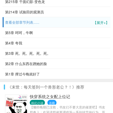
第215章 千面幻影·变色龙
第214章 试验田的观测员
查看全部章节列表......
【展开+】
第5章 呵呵，牛啊
第4章 夸我
第3章 死。死。死。死。死。
第2章 什么东西在蹭她的脸
第1章 撑过今晚就好了
《末世：每天签到一个兽形老公？！》推荐
快穿系统之女配上位记
科幻小说
连载
【懒癌晚期已没救，书友们不要大意的催更吧】书友
群奉上：欢迎进群催更调戏等一系列掉节操行为。苏