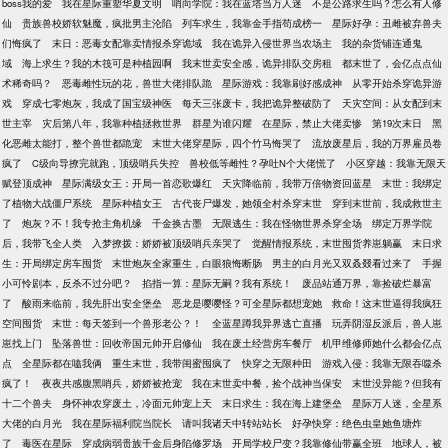
boss我的爱
我在星际重塑华夏文明
哨向学院：我在蓝塔当万人迷
不是公路求生吗？怎么有人修
仙
贵族兽校娇软魅魔，疯批男主沦陷
列车求生，我靠金手指苟成榜一
星际好孕：丑雌被弃兽夫
们悔疯了
末日：恶毒女配靠卖情报杀穿诡域
我在诡异入侵世界当农场主
我的杂货铺连通鬼
域
海上求生？我的木筏可是种植园啊
我末世卖安全感，诡异排队交房租
都末世了，会亿点点仙
术稀奇吗？
恶毒雌性玩的花，兽世大佬排队跪
星际游戏：我靠刷好感成神
从零开始杀穿诡异游
戏
穿成七零炮灰，我成了国宝级神医
每天三张废卡，我把诡异整破防了
天灾空间：从女配到末
世主宰
灾后第八年，我靠种植拯救世界
群星为谁闪耀
在星际，禁止大佬卖惨
第19次末日
黑
化恶雌太能打，整个兽世都跪宠
末世大佬穿星际，四个竹马悔哭了
流放废星后，我的万界雇员卷
疯了
C级向导撩完就跑，顶级哨兵失控
兽校低等雌性？孕吐N个大佬慌了
小区穿越：我靠无限天
赋登顶成神
星际满级女王：开局一首恋歌爆红
天灾降临前，我带万倍物资回蓝星
末世：我绑定
了植物大战僵尸系统
星际种植女王
古代丧尸爆发，她领全村杀穿末世
穿到末世前，我成救世主
了
炮灰？不！我专抢主角机缘
千金换古墨
无限逃生：我在怪物世界杀穿全场
绑定万界学院
后，我带飞全人类
入梦撩拨：娇娇被顶级哨兵亲哭了
觉醒情报系统，末世囤货养崽躺赢
末日求
生：开局绑定房车囤货
末世炮灰全家重生，白眼狼悔断肠
男主的白月光又双叒叕看过来了
手握
小可怜剧本，反杀不过分吧？
掐指一算：星际无嗣？我有系统！
废品站通万界，靠捡破烂暴富
了
酸雨来临前，我先肝出安全堡垒
恶龙是嘤嘤怪？可全星际都想宠她
救命！这末世逼得我疯狂
空间囤货
末世：每天签到一个兽形老公？！
全蓝星蹲我异界逃亡直播
玩弄阴湿反派后，兽人崽
崽找上门
坠落兽世：回收帝国元帅开启修仙
我在废土经营房车餐厅
机甲维修师她什么都会亿点
点
全星际都在嗑我俩
重生末世，我带闺蜜囤疯了
快穿之无限种田
游戏入侵：我靠无限吞噬杀
疯了！
夜夜共感腹黑哨兵，娇娇被抢宠
我在末世卖中餐，捡个战神当保安
末世没异能？但我有
十二个兽夫
身怀神农穿废土，冷面元帅宠上天
末日求生：我在海上建堡垒
星际万人迷，全星系
大佬的白月光
我在星际福利院当院长
请叫我诸天中转站站长
好孕快穿：绝色虫皇她鱼塘炸
了
毒医在星际
穿成病弱贵族千金后身陷修罗场
开局学校尸变？我靠修仙带赢全班
地球人，被