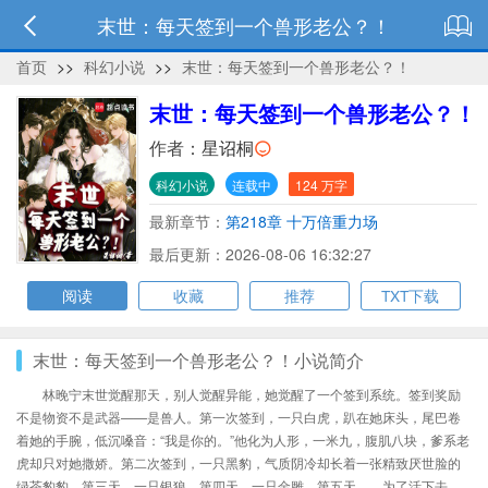
末世：每天签到一个兽形老公？！
首页
>>
科幻小说
>>
末世：每天签到一个兽形老公？！
末世：每天签到一个兽形老公？！
作者：
星诏桐
科幻小说
连载中
124 万字
最新章节：
第218章 十万倍重力场
最后更新：2026-08-06 16:32:27
阅读
收藏
推荐
TXT下载
末世：每天签到一个兽形老公？！小说简介
林晚宁末世觉醒那天，别人觉醒异能，她觉醒了一个签到系统。签到奖励
不是物资不是武器——是兽人。第一次签到，一只白虎，趴在她床头，尾巴卷
着她的手腕，低沉嗓音：“我是你的。”他化为人形，一米九，腹肌八块，爹系老
虎却只对她撒娇。第二次签到，一只黑豹，气质阴冷却长着一张精致厌世脸的
绿茶豹豹。第三天，一只银狼。第四天，一只金雕。第五天……为了活下去，