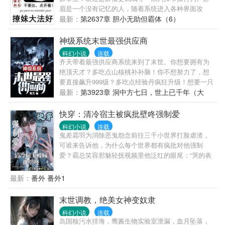
眉是一个没有记忆的人，随着系统进入各种界面攻
略……等等！为神马别人都可以向系统撒娇卖萌捞好
最新：
第2637章 胆小无助但霸体（6）
处，跟系统相亲相爱，为毛她的系统就是硬邦邦冷冰
冰毫无人性冷酷无情的？！说好的萌萌哒系统呢？传
神级系统末世最强供应商
说帅气酷霸拽狂的可勾搭系统君在哪里？！嘤嘤她还
科幻小说
连载
是寻找她的记忆去吧……简介无能，进坑看文
齐天带着最强供应商系统来到了末世。你想要拥有为
绝顶天才？多吃点山核桃补补脑！你不想努力了，想
要直接飙升999级？多吃点经验丹疯狂升级！想要一只
宠物？来来来，神兽任你选！想要一把兵器？没问
最新：
第3923章 洞中方七日，世上已千年（大
题，神兵随你挑！本店物品，千金难买，件件精品。
你问我是谁？这个世界里的最强供应商，没有之一！
快穿：清冷宿主被疯批壁咚强制爱
科幻小说
连载
鬼差霜羽为消除恶鬼怨念前往三千小世界打脸虐渣，
可谁来告诉他，为什么每个世界都有疯批对他强制
爱？霸总笑容邪魅轻抚视频里他泛红的眼尾：“哭的表
情，一定更诱人。”Alpha殿下表面阳光帅气，却在夜晚
将他壁咚：“羽，你是我的！”替身半夜敲响白月光的房
最新：
番外 番外1
门，哭卿卿说道：“哥哥，我又做噩梦了。”吸血鬼之父
笑容邪魅：“狼崽子，变成你最讨厌的吸血鬼的滋味如
末世调教，绝美女神变奴隶
何？”贴身侍卫单膝跪地表情虔诚：“主子若是想要回这
科幻小说
连载
江山，得让奴才满意才行啊。”……霜羽很无奈，霜羽
岛国核污水排海，鹰酱生物实验室泄漏，血月坠落，