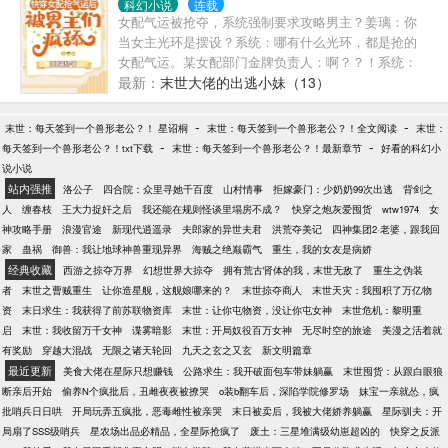
科幻小说
连载
来，只是她一个人的。 某个男人耳朵红了红，面色冷
女配气运被抢夺，系统强制要求攻略男主？姜璃：你
冰冰。 果然这个女人就是惦记上他，想要把他据为己
当女主光环是摆设？系统：哪有什么光环，都是抢的
有。 这么想着，抱住眼前这个女人，亲了上去。 《1>
女配气运。某女配部门金牌负责人：啊？？！系统：
没事哒没事哒，抢回来就好啦~某人：怎么，你不会以
最新：
末世大佬的出逃小妹（13）
为我还在等你吧？姜璃：我哪有这么自作多情。某人
一把就拉住了：回来！这次，不许再离开我。师尊：
-
-
末世：每天签到一个兽形老公？！ 星诏桐
末世：每天签到一个兽形老公？！全文阅读
末世：
我是你师傅，也只能是你师傅姜璃：师尊别急，我找
-
-
每天签到一个兽形老公？！txt下载
末世：每天签到一个兽形老公？！最新章节
好看的科幻小
师兄成个亲先师尊：？你敢魔君：去哪了？某锦鲤：
说小说
天上......好多漂亮的男仙君......魔君：？公主：我懂我
站内强推
洛公子
四合院：众里寻她千百度
山村情事
拒嫁豪门：少奶奶99次出逃
背剑之
懂，我知道你不想碰我（端起药碗一口闷），你放
人
缠春枝
王大力捉奸之后
我还能在规则怪谈里塌房不成？
快穿之炮灰爱囤货
wtw1974
女
心，我不会强人所难的。驸马半夜黑着脸进了太医
神攻略手册
浪漫官途
新现代逍遥录
夫郎家的异世夫君
洪荒夺美记
四神集团2·老婆，跟我回
院：谁让你给她抓药的公主：不是？合着太医是你的
家
蛊祸
御兽：我让地球神兽重现异界
海贼之绝巅霸气
重生，我的女友是病娇
人啊？**********************姜璃：攻略？我不会啊？系
经典收藏
西游之掠夺万界
幻想世界大掠夺
拥有荒古肾体的我，末世无敌了
重生之伪装
统：你不用会，男主会自我攻略！
者
末世之曹贼重生
让你造星舰，这舰娘哪来的？
末世掠夺商人
末世天灾：我囤积了万亿物
资
末日求生：我获得了前苏联物资库
末世：让你屯物资，没让你屯女神
末世危机：黎明重
启
末世：我收留万千女神
谍雾暗影
末世：开局奴役百万女神
无尽时空的旅途
美漫之活着就
有奖励
穿越大混战
无限之诸天轮回
九天之玄之又玄
新文明篇章
最近更新
美食大佬在星际只想赚钱
公路求生：我开破面包车带妹躺赢
末世囤货：从跟白眼狼
断亲后开始
偷养N个疯批后，丑雌夜夜被撩哭
o装b翻车后，深陷学院修罗场
妹宝一亲就怂，疯
批哨兵日日哄
开局玩弄五疯批，恶毒雌性被亲哭
末日被卖后，我被大佬娇养躺赢
星际驯夫：开
局扇了SSS级哨兵
星农场出品必精品，全星际抢疯了
废土：三星堆满级幼崽超凶的
快穿之反派