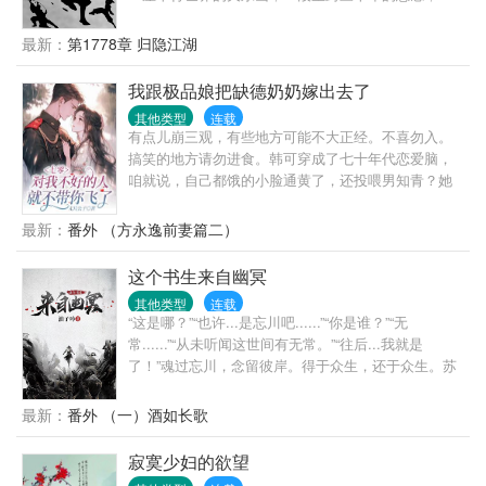
柄人人望而生畏的黑刀，一代群雄辈出的绿林江湖，
一个游走在阴影之中的巡山人。
最新：
第1778章 归隐江湖
我跟极品娘把缺德奶奶嫁出去了
其他类型
连载
有点儿崩三观，有些地方可能不大正经。不喜勿入。
搞笑的地方请勿进食。韩可穿成了七十年代恋爱脑，
咱就说，自己都饿的小脸通黄了，还投喂男知青？她
这人自私还记仇，吃进去的都得给我还回来，我不痛
快那就都别痛快。男知青拦住求在一起，韩可情急之
最新：
番外 （方永逸前妻篇二）
下手一抖，一杯灵泉水洒在了男知青裤裆上……那后
果……女知青陷害，那就收走他们衣服，让他们‘光’明
这个书生来自幽冥
正大在一起。二叔阴险，原来工作是自家亲爹的啊！
其他类型
连载
那得赶快拿回来让他回家种地。奶奶作妖，那就把她
“这是哪？”“也许...是忘川吧......”“你是谁？”“无
嫁出去，反正已经嫁两回了不差第三回。韩可和亲妈
常......”“从未听闻这世间有无常。”“往后...我就是
阴险一笑。杨树沟的社员们发现，家家都吃不饱，为
了！”魂过忘川，念留彼岸。得于众生，还于众生。苏
啥老韩家越过越好？韩可：那个兵哥，我不想英年早
墨一觉醒来已非往世，入京赶考又意外入了仙局，获
婚，要不你再考虑考虑？
得了通幽之力。以通幽之力，布局仙路。只是这世间
最新：
番外 （一）酒如长歌
的真相，苏墨看不清......
寂寞少妇的欲望