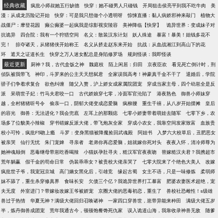
经典收藏
疯批小师叔她五行缺德
快穿：她不碰男人只碰钱
开局狙击侯亮平到我不吃牛肉
美
漫：从成龙历险记开始
快穿：可是我只想做个小透明呀
惊悚直播：黏人病娇邪神来敲门
植物大
战僵尸：摩登花园
癫公癫婆一起疯我是综影视安陵容
美神降临【快穿】
诡异世界：变成妹子对
抗诡异
四合院：我有一个狩猎空间
名义：散装汉东计划
妖人殊途
暴富！暴美！姐钱多花不
完！
掠夺诸天，从猪猪侠开始称王
名义从挤走赵东来开始
抗战：从血战湘江到高山下的花
环
遮天之证道长生
快穿之万人迷女配总是身陷修罗场
规则怪谈：我即怪谈
最近更新
厨神？我，古代盒饭之神
魏庭枝
陌上闲居：归田
京夜臣欢
看见死亡倒计时，刑
侦队被我带飞
神印，斗罗来的公主天天想弑君
全家误我高考！神豪真千金不干了
退婚后，学院
骄子们争着求复合
欲色纠缠
随父入赘，沪上娇女成家属院团宠
穿成当家主母，四个幼崽全是反
派
呆萌世子妃：竹马夫君咬一口
古代娇娘穿七零，冷面军官沦陷了
港夜熟色
御兽小师妹穿
越，全村猪猪听号令
偷亲一口，阴郁大佬变成恋爱脑
疯柳腰
重生千禧，从八岁开始摆摊
皇后
的容光
御兽：无法进化？我会兜底
左耳上的那颗痣
七零小娇妻带着萌娃去随军
七零下乡，农
场多了位貌美小辣椒
穿书错嫁反派大佬，带飞炮灰全家
穿成小农女，我靠空间发家致富
血族贵
校小可怜，疯批F5吻上瘾
斗罗：变身黑猫被降魔捡回武魂殿
阿姐书
入梦六大校草后，丑肥恶女
被亲哭
仙行无忧
朱门宠婢
寻亲者
老弟你再恋爱脑，姐就嫁你死对头
夜夜入怀，清冷师尊为
她神魂颠倒
恶毒继母带崽吃香喝辣
小猫妖孕肚寻夫，糙汉军官夜夜吻
替嫁糙汉夫君？我携超市
荒年躺赢
假千金的苟命日常
伪装乖乖女？被贵校大佬亲哭了
七零大院来了个绝色大美人
改嫁
疯批世子爷，我宠冠京城
高门嫡女黑化后，引雄竞
缘起古蜀
女主不语，只是一味修炼
柔弱师
妹不舔了，重生杀穿修真界
食味长安
欠债三个亿？我诡异世界打工暴富
肥婆农妻医术超绝，宠
夫无度
外室进门？带嫁妆改嫁王爷被娇宠
京圈大佬的恶毒初恋，重生了
兽校社恐雌性！s级雄
兽过于热情
华夏无神？满级大佬回归召唤诸神
一家四口穿兽世，崽带异能来种田
满级大佬五岁
半，炼丹御兽成团宠
荒年我通古今，顿顿饱餐馋死仇家
误入诡道山海，我靠收录神兽无敌
随爹