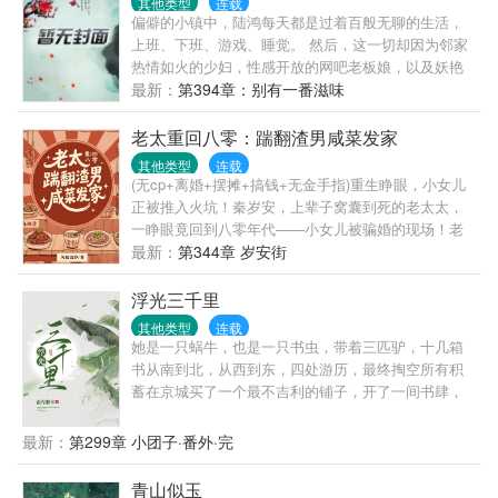
其他类型
连载
偏僻的小镇中，陆鸿每天都是过着百般无聊的生活，
上班、下班、游戏、睡觉。 然后，这一切却因为邻家
热情如火的少妇，性感开放的网吧老板娘，以及妖艳
妩媚的舞厅小姐而变的精彩起来。 寂寞少妇的一条QQ
最新：
第394章：别有一番滋味
信息； 性感老板娘的无意勾搭； 舞厅小姐的酒后激
情； 暧昧、冲动、欲望，满足...同事的老婆，离婚的
老太重回八零：踹翻渣男咸菜发家
少妇，还有背后盯着的眼睛，欲望的吸引，道德的底
其他类型
连载
线，男主该何去何从？
(无cp+离婚+摆摊+搞钱+无金手指)重生睁眼，小女儿
正被推入火坑！秦岁安，上辈子窝囊到死的老太太，
一睁眼竟回到八零年代——小女儿被骗婚的现场！老
娘不干了！手撕骗婚渣滓，踹飞窝囊废丈夫，秦岁安
最新：
第344章 岁安街
顶着“离婚女人”的唾沫星子，带着两个女儿在县城摆摊
落脚。没有金手指，只有一双手和一点咸菜手艺。从
浮光三千里
菜市小摊起步，一坛坛咸菜就是她的武器。风吹日
其他类型
连载
晒，白眼冷语？嚼碎了咽下去！她秦岁安要赚的，不
她是一只蜗牛，也是一只书虫，带着三匹驴，十几箱
只是糊口的钱，是娘仨挺直的脊梁！看秦岁安如何：
书从南到北，从西到东，四处游历，最终掏空所有积
摆摊起家：挑着担子在菜市摆摊，天天卖个精光！开
蓄在京城买了一个最不吉利的铺子，开了一间书肆，
铺立户：卖咸菜卖麻辣烫，每天都数钱数到手软！办
名为——斩春。非穿越、非重生、纯古言、慢热文。
厂扬名：小咸菜闯出大市场，“岁安”招牌响当当！从人
非金手指女主，行千里路，读万卷书，身有风骨，却
最新：
第299章 小团子·番外·完
人避之不及的“离婚女人”，到买下整条街的“秦老板”！
不清高自傲。人情练达，知世俗而不世俗，多才多
这是一场没有男人的翻身仗，看秦岁安如何靠一坛咸
艺。
青山似玉
菜，脚踏实地，活出两辈子的精彩，成为一条街的“包