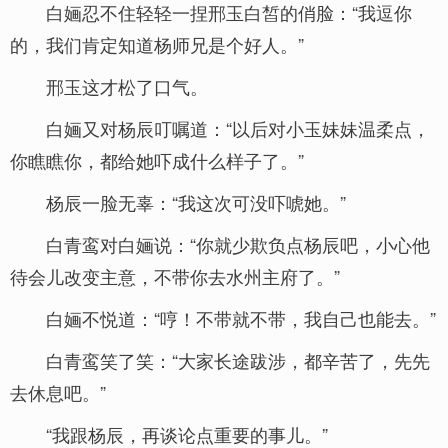
白婳忍不住轻轻一捏邢玉白皙的俏脸：“我逗你
的，我们肯定知道杨师兄是个好人。”
邢玉这才松了口气。
白婳又对杨辰叮嘱道：“以后对小玉妹妹温柔点，
你瞧瞧你，都给她吓成什么样子了。”
杨辰一脸无辜：“我这次可没吓唬她。”
白青鸾对白婳说：“你就少欺负点杨辰吧，小心他
待会儿改变主意，不带你去水州主府了。”
白婳不悦道：“哼！不带就不带，我自己也能去。”
白青鸾笑了笑：“大家长途跋涉，都辛苦了，先先
去休息吧。”
“我跟杨辰，再谈论点重要的事儿。”