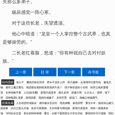
失那么多弟子。
杨辰感觉一阵心寒。
对于这些长老，失望透顶。
他心中暗道：“龙皇一个人掌控整个古武界，也真
是够操劳的。”
二长老红着脸，怒道：“你有种就自己去对付妖
族。”
上一章
目 录
下一章
存书签
站内强推
洛公子
魔艳武林后宫传
肥水不流外人田
权力巅峰：从借调市纪委开始
遍地尤
物
都市之魔主重生
我还能在规则怪谈里塌房不成？
猎户家的温软小夫郎
快穿之炮灰爱囤
货
女神攻略手册
上位[娱乐圈]
新现代逍遥录
婚久必痒
穿越大周
公主在上：国师，请下
轿
四神集团2·老婆，跟我回家
我的性感嫂子
末世巨贾
跳龙门
海贼之绝巅霸气
经典收藏
人生得意时须纵欢
都市极乐后后宫
绝色神雕
春色田野
重生51年：隐居深山建立
超级家
抗日之怒火兵魂
歌后与我离婚，天后却要与我结婚
新现代逍遥录
我有一座随身农
场
1976步步生莲
美女的特种保镖
重生，从救下被拐美女大学生开始
重回60年代不遗憾
得到