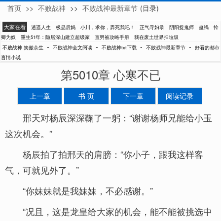
首页
>>
不败战神
>>
不败战神最新章节
(目录)
笑傲余生
大家在看
逍遥人生
极品后妈
小川，求你，弄死我吧！
正气寻妇录
阴阳捉鬼师
蛊祸
怜
卿为奴
重生51年：隐居深山建立超级家
直男被攻略手册
我在废土世界扫垃圾
-
-
-
-
不败战神 笑傲余生
不败战神全文阅读
不败战神txt下载
不败战神最新章节
好看的都市
言情小说
第5010章 心寒不已
上一章
书 页
下一章
阅读记录
邢天对杨辰深深鞠了一躬：“谢谢杨师兄能给小玉
这次机会。”
杨辰拍了拍邢天的肩膀：“你小子，跟我这样客
气，可就见外了。”
“你妹妹就是我妹妹，不必感谢。”
“况且，这是龙皇给大家的机会，能不能被挑选中