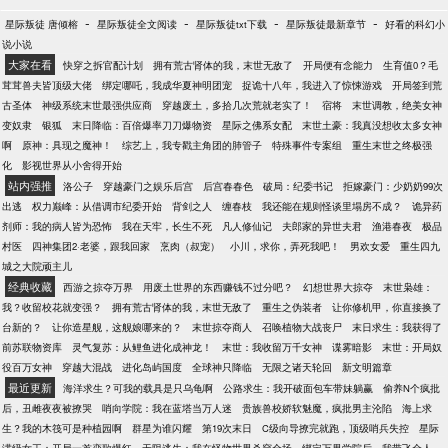
-
-
-
-
星际叛徒 唐倾榕
星际叛徒全文阅读
星际叛徒txt下载
星际叛徒最新章节
好看的科幻小
说小说
大家在看
快穿之拆官配计划
拥有荒古肾体的我，末世无敌了
开局便有念能力
生育值0？毛
茸茸兽夫皆顶级大佬
绑定哪吒，我成华夏神明团宠
捉诡十八年，我进入了惊悚游戏
开局签到荒
古圣体
神级系统末世最强供应商
穿越废土，多拾几次荒就老实了！
宿将
末世调教，绝美女神
变奴隶
银狐
末日降临：百倍爆率刀刀爆物资
星际之佛系女配
末世土豪：我真没想收太多女神
啊
原神：具现之魔神！
综艺上，我专戳主角团的肺管子
特殊事件专案组
重生末世之终极强
化
影视世界从小舍得开始
站内强推
洛公子
穿越豪门之娱乐后宫
后宫春春色
破局：纪委书记
拒嫁豪门：少奶奶99次
出逃
权力巅峰：从借调市纪委开始
背剑之人
缠春枝
我还能在规则怪谈里塌房不成？
诡异药
剂师：我的病人皆为恐怖
我在天牢，长生不死
凡人修仙记
夫郎家的异世夫君
渔港春夜
极品
村医
四神集团2·老婆，跟我回家
烹肉（叔宠）
小川，求你，弄死我吧！
男欢女爱
重生四九
城之大院顽主儿
经典收藏
西游之掠夺万界
用废土世界的东西赚钱不过分吧？
幻想世界大掠夺
末世枭雄：
我？收留校花就变强？
拥有荒古肾体的我，末世无敌了
重生之伪装者
让你修机甲，你直接换了
台新的？
让你造星舰，这舰娘哪来的？
末世掠夺商人
召唤植物大战丧尸
末日求生：我获得了
前苏联物资库
灵气复苏：从鲤鱼进化成神龙！
末世：我收留万千女神
谍雾暗影
末世：开局奴
役百万女神
穿越大混战
进化岛屿国度
全球神只降临
无限之诸天轮回
新文明篇章
最近更新
海洋求生？可我的载具是只乌龟啊
公路求生：我开破面包车带妹躺赢
偷养N个疯批
后，丑雌夜夜被撩哭
哨向学院：我在蓝塔当万人迷
贵族兽校娇软魅魔，疯批男主沦陷
海上求
生？我的木筏可是种植园啊
群星为谁闪耀
第19次末日
C级向导撩完就跑，顶级哨兵失控
星际