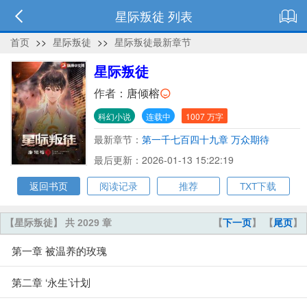
星际叛徒 列表
首页
>>
星际叛徒
>>
星际叛徒最新章节
星际叛徒
作者：
唐倾榕
科幻小说
连载中
1007 万字
最新章节：
第一千七百四十九章 万众期待
最后更新：2026-01-13 15:22:19
返回书页
阅读记录
推荐
TXT下载
【星际叛徒】 共 2029 章
【
下一页
】 【
尾页
】
第一章 被温养的玫瑰
第二章 ‘永生’计划