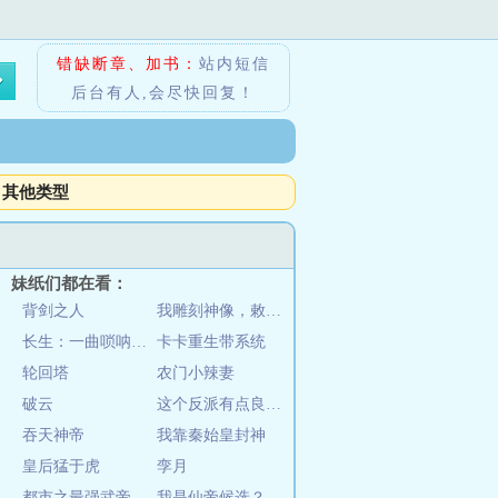
错缺断章、加书：
站内短信
后台有人,会尽快回复！
其他类型
妹纸们都在看：
背剑之人
我雕刻神像，敕封诸天神明
长生：一曲唢呐，送葬诸天仙帝
卡卡重生带系统
轮回塔
农门小辣妻
破云
这个反派有点良心，但是不多！
吞天神帝
我靠秦始皇封神
皇后猛于虎
孪月
都市之最强武帝修真者
我是仙帝候选？不不不！我弃权！