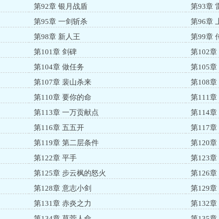
第92章 银月战盾
第93章
第95章 一剑斩杀
第96章
第98章 新人王
第99章 
第101章 剑碑
第102
第104章 做任务
第105
第107章 裴山杀来
第108章
第110章 要你的命
第111
第113章 一万贡献点
第114
第116章 五五开
第117章
第119章 第二层条件
第120
第122章 平手
第123章
第125章 步云枫的怒火
第126章
第128章 意志小剑
第129
第131章 赤炎之力
第132章
第134章 草菅人命
第135