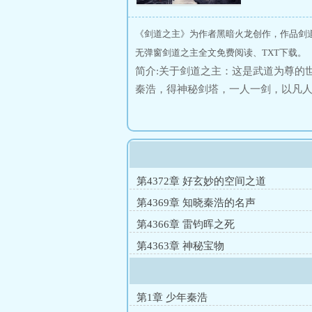
《剑道之主》为作者黑暗火龙创作，作品剑
无弹窗剑道之主全文免费阅读、TXT下载。
简介:关于剑道之主：这是武道为尊的
秦浩，得神秘剑塔，一人一剑，以凡
第4372章 好玄妙的空间之道
第4369章 知晓秦浩的名声
第4366章 雷钧晖之死
第4363章 神秘宝物
第1章 少年秦浩