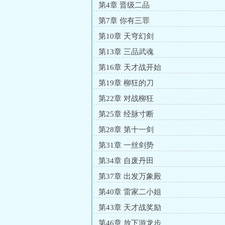
第4章 晋级二品
第7章 你有三罪
第10章 天穹幻剑
第13章 三品武魂
第16章 天才战开始
第19章 柳狂的刀
第22章 对战柳狂
第25章 经脉寸断
第28章 第十一剑
第31章 一丝剑势
第34章 自废丹田
第37章 出发万象殿
第40章 雷家二小姐
第43章 天才战奖励
第46章 放下游龙步