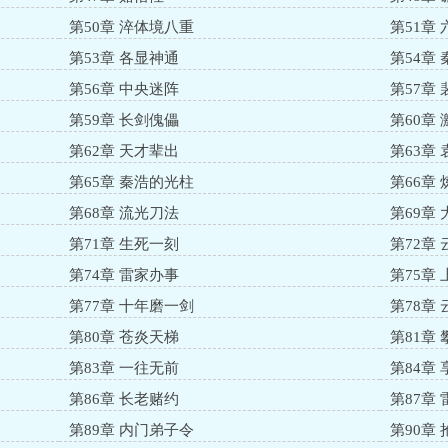
第50章 淬体境八重
第51章
第53章 各显神通
第54章
第56章 中央迷阵
第57章
第59章 长剑傀儡
第60章 
第62章 天才辈出
第63章
第65章 秦浩的光柱
第66章
第68章 流光刀法
第69章
第71章 生死一刻
第72章
第74章 雷家办事
第75章
第77章 十年磨一剑
第78章
第80章 苍炎天梯
第81章
第83章 一往无前
第84章
第86章 长老赌约
第87章
第89章 内门弟子令
第90章 