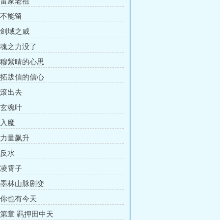
章 雷家老祖
 不能留
章 剑域之威
章 魂之力没了
章 穆紫晴的心思
章 拓跋信的信心
 滚出去
 玄魂叶
 入魔
章 力量飙升
 反水
 凌霄子
章 墨林山脉剧变
章 你也有今天
章 第章 羁押田中天