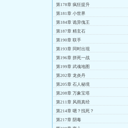
第178章 疯狂提升
第181章 小世界
第184章 诡异傀王
第187章 精玄石
第190章 联手
第193章 同时出现
第196章 拼死一战
第199章 武魂地图
第202章 龙炎丹
第205章 石人秘境
第208章 万象宝塔
第211章 风雨真经
第214章 嗯？找死？
第217章 阴毒