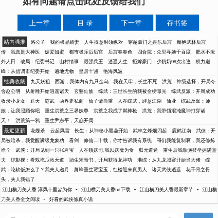
如有问题请点击此处反馈给我们
上一章
目 录
下一章
存书签
站内强推
洛公子
我的极品娇妻
人生得意时须纵欢
穿越豪门之娱乐后宫
魔艳武林后宫
传
我真是大神医
媚爱如蜜
都市极乐后后宫
后宫春春色
四合院：众里寻她千百度
肥水不流
外人田
破局：纪委书记
山村情事
最强兵王
逍遥人生
拒嫁豪门：少奶奶99次出逃
权力巅
峰：从借调市纪委开始
遍地尤物
皇后十诫
艳海风波
经典收藏
九天妖祖
西游，我体内有九只金乌
我在天牢，长生不死
洪荒：神级选择，开局夺
舍赵公明
从射雕开始逍遥诸天
玄鉴仙族
综武：三世长生的我被金榜曝光
综武反派：开局成功
收录小龙女
遮天
霸武
两界走私商
仙子请自重
人在综武，肆意江湖
仙业
综武反派：师
娘，让我照顾你吧
重生洪荒之三界妖尊
洪荒之我成了弑神枪
洪荒：我带领混沌魔神打穿诸
天！
洪荒第一鸦
重生尹志平，天崩开局
最近更新
花蝶杀
云起风雷
长生：从神秘小黑鼎开始
武林之烽烟四起
鹿鹤江南
武侠：开
局被暗杀，我觉醒满级龙象功
看剑
修仙二十载，你才告诉我有系统
哥们我能复制啊，我还修炼
啥？
武侠：开局见到一只张君宝
人在镇妖司,我以妖魔为食
归元道途
重生后我靠演技坐拥满堂
夫
综影视：看戏吃瓜救天道
胎生宋青书，开局获得龙神功
港综：从九龙城寨开始当大佬
综
武：吃软饭怎么了？我夫人邀月
萧峰重生贾宝玉，红楼迎来真男人
诸天武侠逍遥
花千骨之骨
头，夫人我错了
-
-
-
江山横刀美人香 淳风十里皆为你
江山横刀美人香txt下载
江山横刀美人香最新章节
江山横
-
刀美人香全文阅读
好看的武侠修真小说