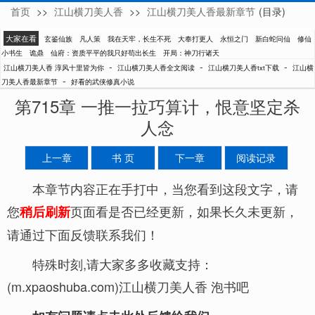
首页
>>
江山横刀美人香
>>
江山横刀美人香最新章节
(目录)
淳风十里皆为你
大家在看
玄鉴仙族
凡人策
我在天牢，长生不死
大奉打更人
永恒之门
新白蛇问仙
修仙
小书生
诡鼎
仙府：资质平平的我只好苟出长生
开局：神刀行诸天
-
-
-
江山横刀美人香 淳风十里皆为你
江山横刀美人香全文阅读
江山横刀美人香txt下载
江山横
-
刀美人香最新章节
好看的武侠修真小说
第715章 一推一拉巧算计，恨意坚定杀
人念
上一章
书 页
下一章
阅读记录
本章节内容正在手打中，当您看到这段文字，请
您
页面看是否已经更新，如果长久未更新，
稍后刷新
请通过下面反馈联系我们！
特殊时刻,请大家多多收藏支持：
(m.xpaoshuba.com)江山横刀美人香 泡书吧