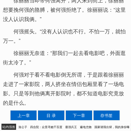
徐丽丽当即带何强离开，两人来到街上，徐丽丽
想要挽何强的胳膊，被何强拒绝了。徐丽丽说：“这里
没人认识我俩。”
何强摇头。“没有人认识也不行。不怕一万，就怕
万一。”
徐丽丽无奈道：“那我们一起去看电影吧，外面逛
街太冷了。”
何强对于看不看电影倒无所谓，于是跟着徐丽丽
走进了一家影院，两人挤坐在情侣包厢里看了一场电
影。只是等到他俩离开影院时，都不知道电影究竟放
的是什么。
上一章
目 录
下一章
存书签
站内强推
洛公子
四合院：众里寻她千百度
最强兵王
遍地尤物
国家请我出狱，我的身份曝