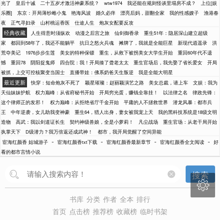
光了
皇后十诫
二十五岁才激活神豪系统？
wtw1974
我还能在规则怪谈里塌房不成？
上位[娱
乐圈]
东京：开局薄纱雌小鬼
艳海风波
婚久必痒
漂亮后妈，甜翻全家
我的性感嫂子
渔港春
夜
正气寻妇录
山村桃运香医
仕途人生
炮灰女配要反攻
经典收藏
人生得意时须纵欢
动漫之后宫之旅
仙剑御香录
重生51年：隐居深山建立超级
家
都回到58年了，我还不能躺平
抗日之怒火兵魂
摊牌了，我就是全能巨星
新现代逍遥录
洪
荒夺美记
1976步步生莲
美女的特种保镖
重生，从救下被拐美女大学生开始
重回60年代不遗
憾
重回78
阴阳捉鬼师
四合院：我！开局揍了聋老太太
重生官场后，我先娶了省长爱女
开局
被抓，上交可控核聚变当国士
直播带娃：佛系奶爸天生叛逆
我是全能大明星
最近更新
快穿：短命炮灰不死了
颖星璀璨：赵丽颖演艺之路
美女总裁，请上车
文娱：我为
天仙妹妹护航
权力巅峰：从省府秘书开始
开局穷光蛋，赚钱全靠挂！
以法律之名
律政先锋：
这个律师正的发邪！
权力巅峰：从拒绝省厅千金开始
平庸的人不拯救世界
潜龙风暴：都市兵
王
中年逆袭，女儿助我变神豪
重生64，猎人出身，妻女被我宠上天
我的黑科技系统是18级文明
造物
高武：我以剑道证长生
契约神级兽娘，全是小萝莉！
凡尘战场
重生官场：从老干局开始
执掌天下
D级潜力？我万倍返还成武神！
都市，我开局觉醒了空间异能
-
-
-
-
宦海红颜香 姑城游子
宦海红颜香txt下载
宦海红颜香最新章节
宦海红颜香全文阅读
好
看的都市言情小说
搜索

书库
分类
作者
全本
排行
首页
点击榜
推荐榜
收藏榜
临时书架