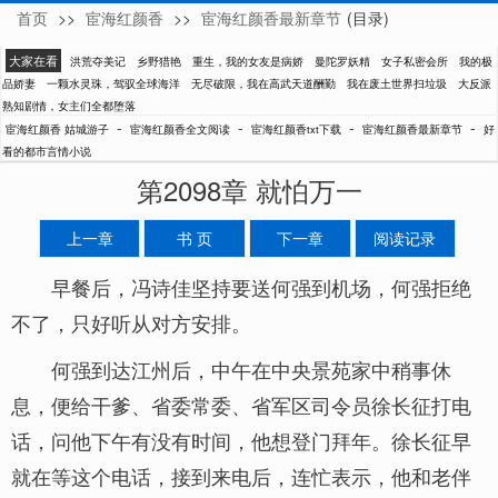
首页
>>
宦海红颜香
>>
宦海红颜香最新章节
(目录)
姑城游子
大家在看
洪荒夺美记
乡野猎艳
重生，我的女友是病娇
曼陀罗妖精
女子私密会所
我的极
品娇妻
一颗水灵珠，驾驭全球海洋
无尽破限，我在高武天道酬勤
我在废土世界扫垃圾
大反派
熟知剧情，女主们全都堕落
-
-
-
-
宦海红颜香 姑城游子
宦海红颜香全文阅读
宦海红颜香txt下载
宦海红颜香最新章节
好
看的都市言情小说
第2098章 就怕万一
上一章
书 页
下一章
阅读记录
早餐后，冯诗佳坚持要送何强到机场，何强拒绝
不了，只好听从对方安排。
何强到达江州后，中午在中央景苑家中稍事休
息，便给干爹、省委常委、省军区司令员徐长征打电
话，问他下午有没有时间，他想登门拜年。徐长征早
就在等这个电话，接到来电后，连忙表示，他和老伴