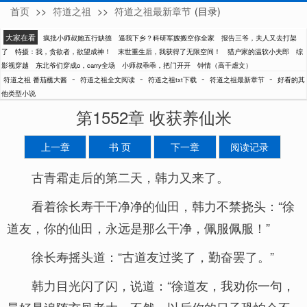
首页
>>
符道之祖
>>
符道之祖最新章节
(目录)
番茄蘸大酱
大家在看
疯批小师叔她五行缺德
逼我下乡？科研军嫂搬空你全家
报告三爷，夫人又去打架
了
特摄：我，贪欲者，欲望成神！
末世重生后，我获得了无限空间！
猎户家的温软小夫郎
综
影视穿越
东北爷们穿成o，carry全场
小师叔乖乖，把门开开
钟情（高干虐文）
-
-
-
-
符道之祖 番茄蘸大酱
符道之祖全文阅读
符道之祖txt下载
符道之祖最新章节
好看的其
他类型小说
第1552章 收获养仙米
上一章
书 页
下一章
阅读记录
古青霜走后的第二天，韩力又来了。
看着徐长寿干干净净的仙田，韩力不禁挠头：“徐
道友，你的仙田，永远是那么干净，佩服佩服！”
徐长寿摇头道：“古道友过奖了，勤奋罢了。”
韩力目光闪了闪，说道：“徐道友，我劝你一句，