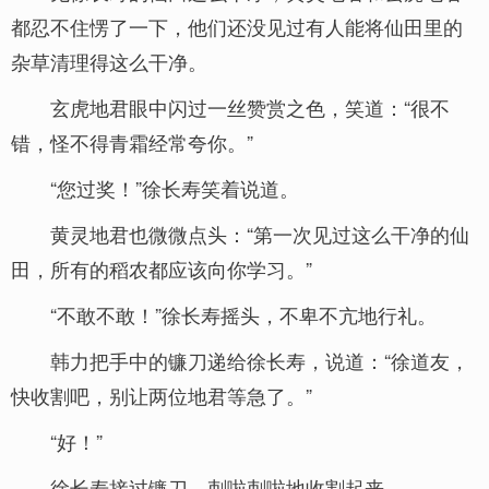
都忍不住愣了一下，他们还没见过有人能将仙田里的
杂草清理得这么干净。
玄虎地君眼中闪过一丝赞赏之色，笑道：“很不
错，怪不得青霜经常夸你。”
“您过奖！”徐长寿笑着说道。
黄灵地君也微微点头：“第一次见过这么干净的仙
田，所有的稻农都应该向你学习。”
“不敢不敢！”徐长寿摇头，不卑不亢地行礼。
韩力把手中的镰刀递给徐长寿，说道：“徐道友，
快收割吧，别让两位地君等急了。”
“好！”
徐长寿接过镰刀，刺啦刺啦地收割起来。