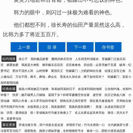
韩力的眼中，则闪过一抹极为难看的神色。
他们都想不到，徐长寿的仙田产量居然这么高，
比韩力多了将近五百斤。
上一章
目 录
下一章
存书签
站内强推
洛公子
我的极品娇妻
魔艳武林后宫传
人生得意时须纵欢
穿越豪门之娱乐后
宫
媚爱如蜜
我真是大神医
都市极乐后后宫
后宫春春色
四合院：众里寻她千百度
破局：纪
委书记
肥水不流外人田
山村情事
最强兵王
拒嫁豪门：少奶奶99次出逃
动漫之后宫之旅
凡
人修仙记
万古不死，葬天，葬地，葬众生
普攻永久加生命，阁下如何应对？
拒嫁豪门，首富小
叔哄着我结婚
经典收藏
疯批小师叔她五行缺德
和表姐同居的日子
欢迎来到我的地狱
让你契约鬼，你契约
钟馗？
快穿：她不碰男人只碰钱
逼我下乡？科研军嫂搬空你全家
虚空塔
抗日之铁血八路
小
塔仙缘
我同人作者，从斗罗开始掠夺诸天
猎艳北宋之阅尽群芳
我在遮天修道炼丹
开局狙击侯
亮平到我不吃牛肉
全能系统上交后，我直接摆烂
我真的是卧底啊！
美漫：从成龙历险记开
始
洪荒：最强祖巫
惊！穿成炮灰竹马被主角缠上了
名义从挤走赵东来开始
港综：洪兴太子
爷，老婆李佳欣
最近更新
穿成当家主母，四个幼崽全是反派
呆萌世子妃：竹马夫君咬一口
古代娇娘穿七零，
冷面军官沦陷了
港夜熟色
御兽小师妹穿越，全村猪猪听号令
偷亲一口，阴郁大佬变成恋爱