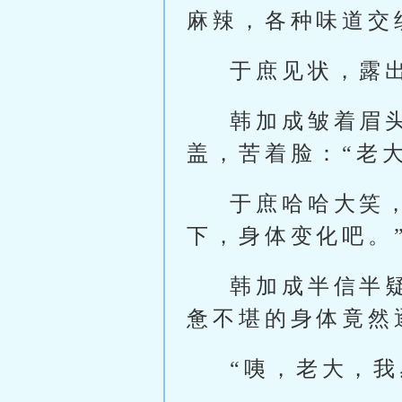
麻辣，各种味道交
于庶见状，露
韩加成皱着眉
盖，苦着脸：“老
于庶哈哈大笑
下，身体变化吧。
韩加成半信半
惫不堪的身体竟然
“咦，老大，