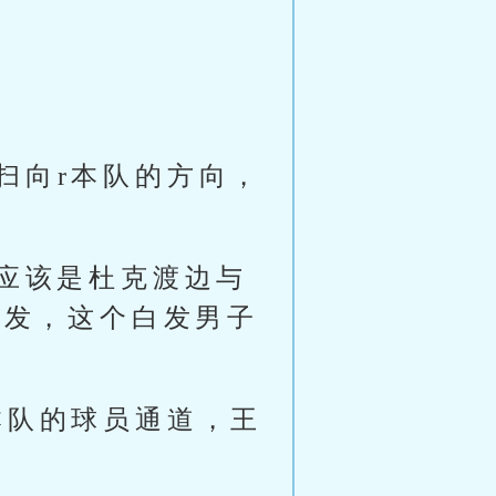
扫向r本队的方向，
手应该是杜克渡边与
头发，这个白发男子
本队的球员通道，王