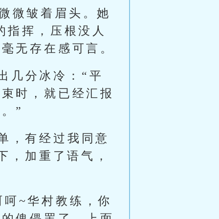
，微微皱着眉头。她
的指挥，压根没人
，毫无存在感可言。
出几分冰冷：“平
结束时，就已经汇报
。”
名单，有经过我同意
一下，加重了语气，
呵呵~华村教练，你
来的傀儡罢了，上面