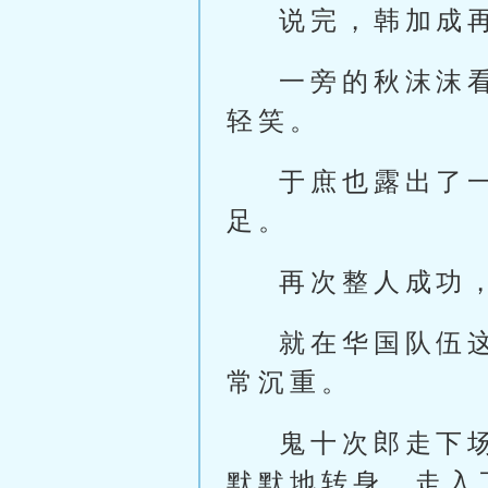
说完，韩加成
一旁的秋沫沫
轻笑。
于庶也露出了
足。
再次整人成功，
就在华国队伍
常沉重。
鬼十次郎走下
默默地转身，走入