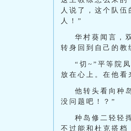
人说了，这个队伍
人！”
华村葵闻言，
转身回到自己的教
“切~”平等
放在心上。在他看
他转头看向种
没问题吧！？”
种岛修二轻轻
不过能和杜克搭档