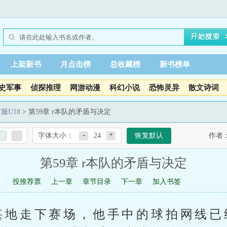
上架新书
月点击榜
总收藏榜
新书榜单
史军事
侦探推理
网游动漫
科幻小说
恐怖灵异
散文诗词
服U18
> 第59章 r本队的矛盾与决定
-
+
字体大小：
24
恢复默认
作者
第59章 r本队的矛盾与决定
投推荐票
上一章
章节目录
下一章
加入书签
堪地走下赛场，他手中的球拍网线已