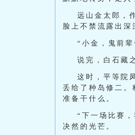
远山金太郎，
脸上不禁流露出深
“小金，鬼前辈
说完，白石藏
这时，平等院
丢给了种岛修二。
准备干什么。
“下一场比赛
决然的光芒。