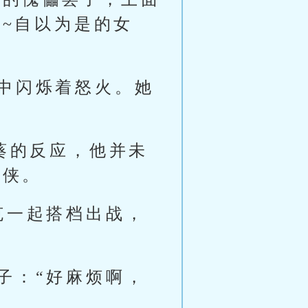
~自以为是的女
中闪烁着怒火。她
葵的反应，他并未
锅侠。
克一起搭档出战，
子：“好麻烦啊，