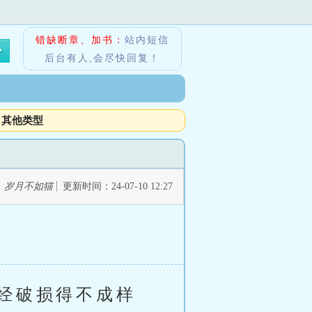
错缺断章、加书：
站内短信
后台有人,会尽快回复！
其他类型
：
岁月不如猫
更新时间：24-07-10 12:27
经破损得不成样