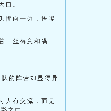
大口。
头挪向一边，捂嘴
着一丝得意和满
本队的阵营却显得异
何人有交流，而是
阴影之中。