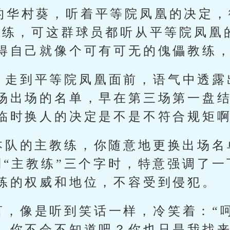
处的华村葵，听着平等院凤凰的决定
教练，可这群球员都听从平等院凤凰
得自己就像个可有可无的傀儡教练
，走到平等院凤凰面前，语气中透露
场出场的名单，早在第三场第一盘
临时换人的决定是不是不符合规矩啊
r本队的主教练，你随意地更换出场
到“主教练”三个字时，特意强调了
练的权威和地位，不容受到侵犯。
言，像是听到笑话一样，冷笑着：“
，你不会不知道吧？你也只是我找