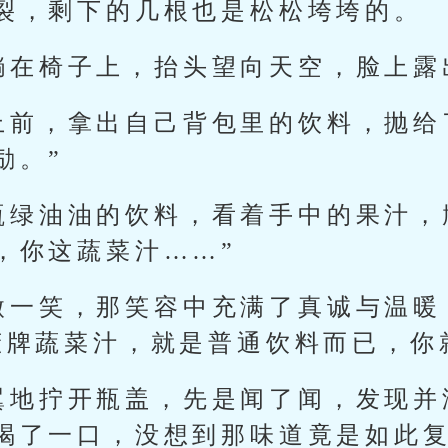
裂，剩下的几根也是松松垮垮的。
躺在椅子上，抬头望向天空，脸上露
上前，拿出自己背包里的饮料，抛给
励。”
瓶绿油油的饮料，看着手中的果汁，
，你这蔬菜汁……”
微一笑，那笑容中充满了真诚与温暖
庶牌蔬菜汁，就是普通饮料而已，你
翼地拧开瓶盖，先是闻了闻，发现并
喝了一口，没想到那味道竟是如此