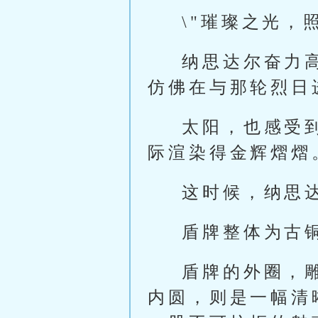
\"璀璨之光，
纳思达尔奋力
仿佛在与那轮烈日
太阳，也感受
际渲染得金辉熠熠
这时候，纳思
盾牌整体为古
盾牌的外圈，
内圆，则是一幅清