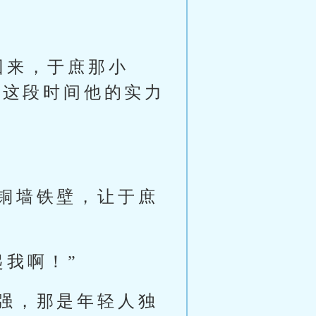
回来，于庶那小
来这段时间他的实力
铜墙铁壁，让于庶
起我啊！”
强，那是年轻人独