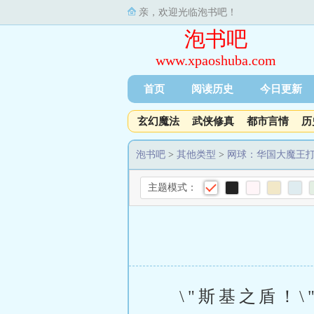
亲，欢迎光临泡书吧！
泡书吧
www.xpaoshuba.com
首页
阅读历史
今日更新
玄幻魔法
武侠修真
都市言情
历
泡书吧
>
其他类型
>
网球：华国大魔王打
主题模式：
\"斯基之盾！\