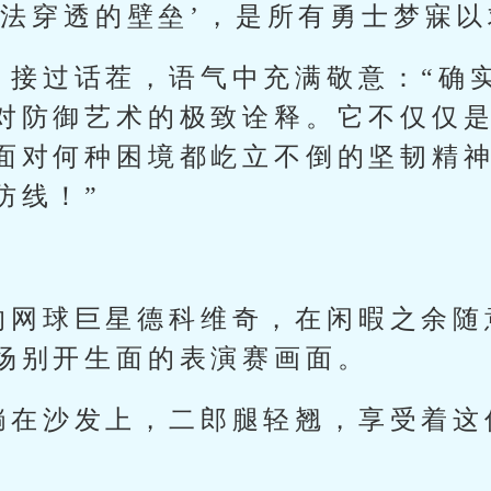
无法穿透的壁垒’，是所有勇士梦寐
，接过话茬，语气中充满敬意：“确
对防御艺术的极致诠释。它不仅仅
面对何种困境都屹立不倒的坚韧精
防线！”
的网球巨星德科维奇，在闲暇之余随
场别开生面的表演赛画面。
躺在沙发上，二郎腿轻翘，享受着这