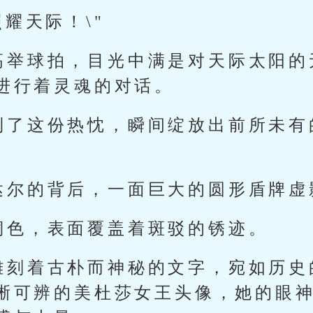
照耀天际！\"
高举球拍，目光中满是对天际太阳的
进行着灵魂的对话。
到了这份热忱，瞬间绽放出前所未有
。
达尔的背后，一面巨大的圆形盾牌虚
铜色，表面覆盖着斑驳的锈迹。
雕刻着古朴而神秘的文字，宛如历史
晰可辨的美杜莎女王头像，她的眼