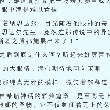
家伙，难道真打算把一场表演赛当成
，眼中满是难以置信。
盯着纳思达尔，目光随着他眼神的每
纳思达尔先生，竟然连那传说中的异
斯基之盾都施展出来了！”
基之盾到底是什么啊？听起来好厉害
奇的大眼睛，满心期待地问向宋珊。
宛那纯真无邪的模样，微笑着解释道
源自希腊神话的辉煌篇章，是至高无
典娜的圣物。它不仅象征着无上的