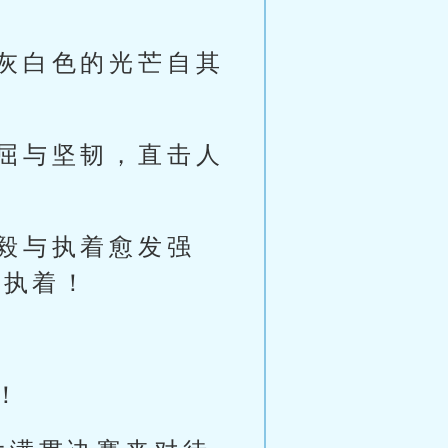
灰白色的光芒自其
屈与坚韧，直击人
毅与执着愈发强
的执着！
！