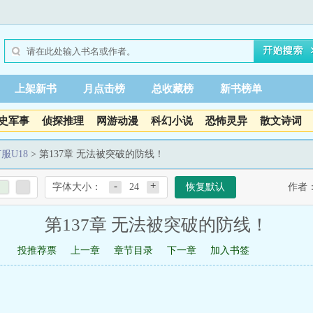
上架新书
月点击榜
总收藏榜
新书榜单
史军事
侦探推理
网游动漫
科幻小说
恐怖灵异
散文诗词
服U18
> 第137章 无法被突破的防线！
-
+
字体大小：
24
恢复默认
作者
第137章 无法被突破的防线！
投推荐票
上一章
章节目录
下一章
加入书签
"