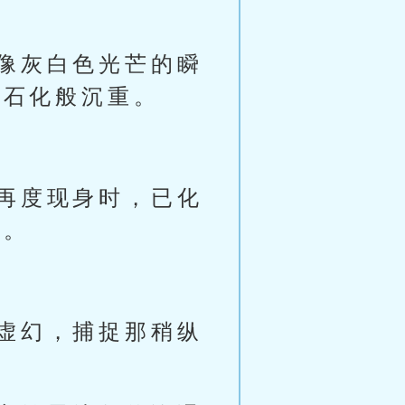
像灰白色光芒的瞬
被石化般沉重。
再度现身时，已化
去。
虚幻，捕捉那稍纵