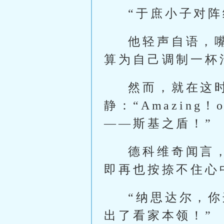
“于庶小子对
他轻声自语，
算为自己调制一杯
然而，就在这
静：“Amazing
——斯基之盾！”
德科维奇闻言
即再也按捺不住心
“纳思达尔，
出了看家本领！”