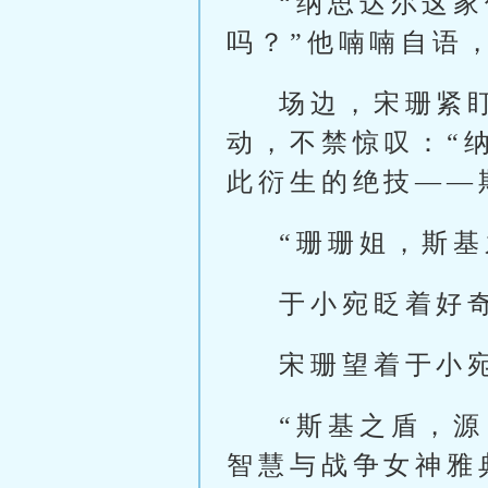
“纳思达尔这
吗？”他喃喃自语
场边，宋珊紧
动，不禁惊叹：“
此衍生的绝技——
“珊珊姐，斯
于小宛眨着好
宋珊望着于小
“斯基之盾，
智慧与战争女神雅