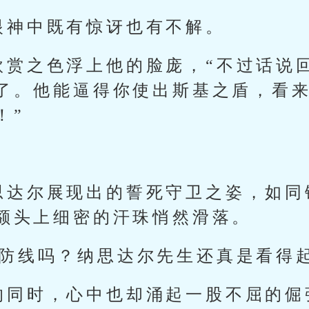
眼神中既有惊讶也有不解。
欣赏之色浮上他的脸庞，“不过话说
了。他能逼得你使出斯基之盾，看
！”
思达尔展现出的誓死守卫之姿，如同
额头上细密的汗珠悄然滑落。
的防线吗？纳思达尔先生还真是看得
的同时，心中也却涌起一股不屈的倔