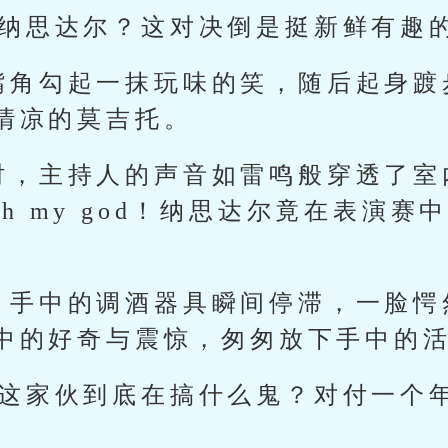
阵纳思达尔？这对决倒是挺新鲜有趣的
嘴角勾起一抹玩味的笑，随后起身踱
清凉的莫吉托。
时，主持人的声音如雷鸣般穿透了室
！oh my god！纳思达尔竟在表演
，手中的调酒器具瞬间停滞，一脸愕
中的好奇与震惊，匆匆放下手中的
你这家伙到底在搞什么鬼？对付一个