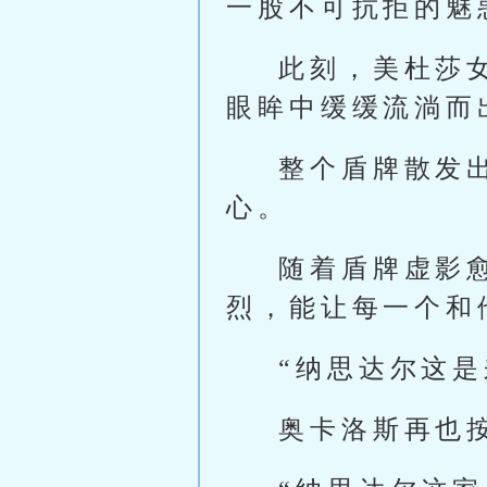
一股不可抗拒的魅
此刻，美杜莎
眼眸中缓缓流淌而
整个盾牌散发
心。
随着盾牌虚影
烈，能让每一个和
“纳思达尔这是
奥卡洛斯再也