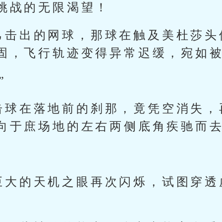
挑战的无限渴望！
己击出的网球，那球在触及美杜莎头
固，飞行轨迹变得异常迟缓，宛如
”
击球在落地前的刹那，竟凭空消失，
向于庶场地的左右两侧底角疾驰而
巨大的天机之眼再次闪烁，试图穿透