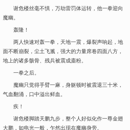
谢危楼丝毫不惧，万劫雷罚体运转，他一拳迎向
魔幽。
轰隆！
两人快速对轰一拳，天地一震，爆裂声响起，地
面不断崩裂，尘土飞溅，强大的力量席卷四面八方，
地上的诸多骸骨、残兵被震成齑粉。
一拳之后。
魔幽只觉得手臂一麻，身躯顿时被震退三十米，
气血翻涌，口中溢出鲜血。
疾！
谢危楼脚踏天鹏九步，整个人好似化作一尊金翅
大鹏，如电光一般，乍然出现在魔幽身旁。