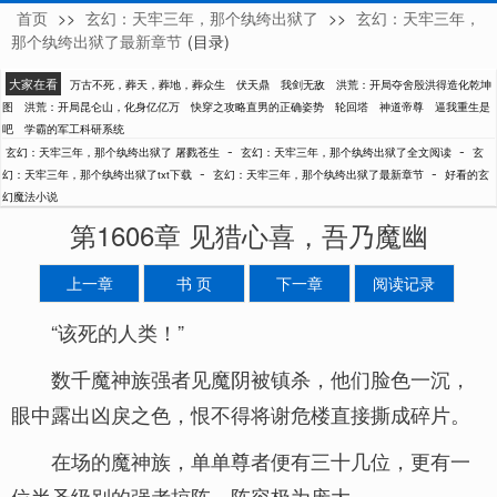
首页
>>
玄幻：天牢三年，那个纨绔出狱了
>>
玄幻：天牢三年，
屠戮苍生
那个纨绔出狱了最新章节
(目录)
大家在看
万古不死，葬天，葬地，葬众生
伏天鼎
我剑无敌
洪荒：开局夺舍殷洪得造化乾坤
图
洪荒：开局昆仑山，化身亿亿万
快穿之攻略直男的正确姿势
轮回塔
神道帝尊
逼我重生是
吧
学霸的军工科研系统
-
-
玄幻：天牢三年，那个纨绔出狱了 屠戮苍生
玄幻：天牢三年，那个纨绔出狱了全文阅读
玄
-
-
幻：天牢三年，那个纨绔出狱了txt下载
玄幻：天牢三年，那个纨绔出狱了最新章节
好看的玄
幻魔法小说
第1606章 见猎心喜，吾乃魔幽
上一章
书 页
下一章
阅读记录
“该死的人类！”
数千魔神族强者见魔阴被镇杀，他们脸色一沉，
眼中露出凶戾之色，恨不得将谢危楼直接撕成碎片。
在场的魔神族，单单尊者便有三十几位，更有一
位半圣级别的强者掠阵，阵容极为庞大。