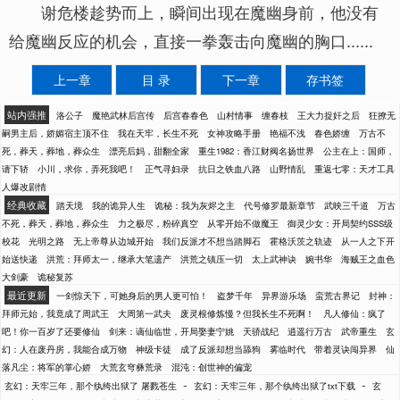
谢危楼趁势而上，瞬间出现在魔幽身前，他没有
给魔幽反应的机会，直接一拳轰击向魔幽的胸口......
上一章
目 录
下一章
存书签
站内强推
洛公子
魔艳武林后宫传
后宫春春色
山村情事
缠春枝
王大力捉奸之后
狂撩无
嗣男主后，娇媚宿主顶不住
我在天牢，长生不死
女神攻略手册
艳福不浅
春色娇缠
万古不
死，葬天，葬地，葬众生
漂亮后妈，甜翻全家
重生1982：香江财阀名扬世界
公主在上：国师，
请下轿
小川，求你，弄死我吧！
正气寻妇录
抗日之铁血八路
山野情乱
重返七零：天才工具
人爆改剧情
经典收藏
踏天境
我的诡异人生
诡秘：我为灰烬之主
代号修罗最新章节
武映三千道
万古
不死，葬天，葬地，葬众生
力之极尽，粉碎真空
从零开始不做魔王
御灵少女：开局契约SSS级
校花
光明之路
无上帝尊从边城开始
我们反派才不想当踏脚石
霍格沃茨之轨迹
从一人之下开
始送快递
洪荒：拜师太一，继承大笔遗产
洪荒之镇压一切
太上武神诀
婉书华
海贼王之血色
大剑豪
诡秘复苏
最近更新
一剑惊天下，可她身后的男人更可怕！
盗梦千年
异界游乐场
蛮荒古界记
封神：
拜师元始，我竟成了周武王
大周第一武夫
废灵根修炼慢？但我长生不死啊！
凡人修仙：疯了
吧！你一百岁了还要修仙
剑来：谪仙临世，开局娶妻宁姚
天骄战纪
逍遥行万古
武帝重生
玄
幻：人在废丹房，我能合成万物
神级卡徒
成了反派却想当舔狗
雾临时代
带着灵诀闯异界
仙
落凡尘：将军的掌心娇
大荒玄穹彝荒录
混沌：创世神的偏宠
-
-
玄幻：天牢三年，那个纨绔出狱了 屠戮苍生
玄幻：天牢三年，那个纨绔出狱了txt下载
玄