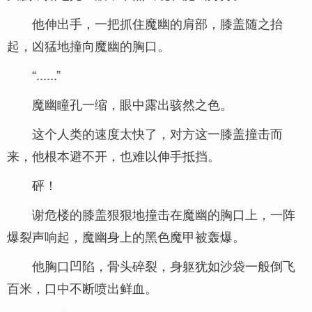
他伸出手，一把抓住魔幽的肩部，膝盖随之抬
起，凶猛地撞向魔幽的胸口。
“......”
魔幽瞳孔一缩，眼中露出骇然之色。
这个人类的速度太快了，对方这一膝盖撞击而
来，他根本避不开，也难以伸手抵挡。
砰！
谢危楼的膝盖狠狠地撞击在魔幽的胸口上，一阵
爆裂声响起，魔幽身上的黑色魔甲被轰爆。
他胸口凹陷，骨头碎裂，身躯犹如沙袋一般倒飞
百米，口中不断喷出鲜血。