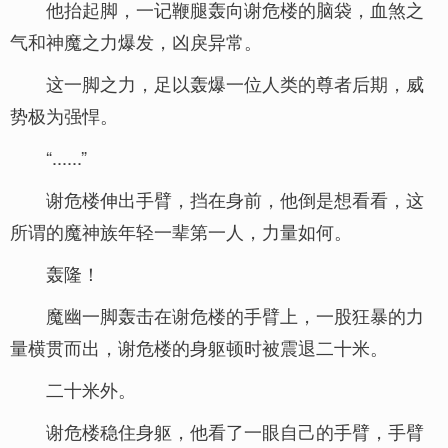
他抬起脚，一记鞭腿轰向谢危楼的脑袋，血煞之
气和神魔之力爆发，凶戾异常。
这一脚之力，足以轰爆一位人类的尊者后期，威
势极为强悍。
“......”
谢危楼伸出手臂，挡在身前，他倒是想看看，这
所谓的魔神族年轻一辈第一人，力量如何。
轰隆！
魔幽一脚轰击在谢危楼的手臂上，一股狂暴的力
量横贯而出，谢危楼的身躯顿时被震退二十米。
二十米外。
谢危楼稳住身躯，他看了一眼自己的手臂，手臂