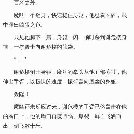
百米之外。
魔幽一个翻身，快速稳住身躯，他忍着疼痛，眼
中露出凶狠之色。
只见他脚下一震，身躯一闪，顿时杀到谢危楼身
前，一拳轰击向谢危楼的脑袋。
“......”
谢危楼侧开身躯，魔幽的拳头从他面部擦过，他
伸出手臂，以极快的速度，振臂轰向魔幽的身躯。
轰隆！
魔幽还未反应过来，谢危楼的手臂已然轰击在他
的胸口上，他的胸口再度凹陷、爆裂，鲜血飞洒而
出，倒飞数十米。