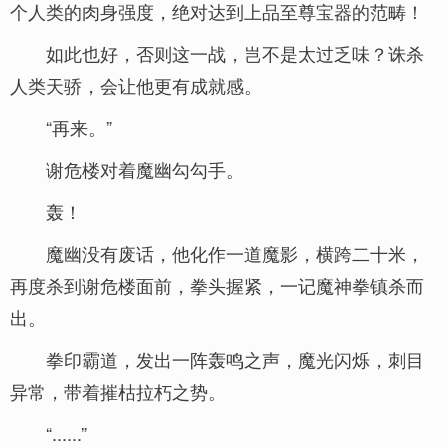
个人类的肉身强度，绝对达到上品至尊宝器的范畴！
如此也好，否则这一战，岂不是太过乏味？诛杀
人类天骄，会让他更有成就感。
“再来。”
谢危楼对着魔幽勾勾手。
轰！
魔幽没有废话，他化作一道魔影，横跨二十米，
再度杀到谢危楼面前，拳头握紧，一记魔神拳镇杀而
出。
拳印霸道，发出一阵轰鸣之声，魔光闪烁，刺目
异常，带着摧枯拉朽之势。
“......”