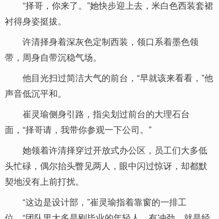
“择哥，你来了。”她快步迎上去，米白色西装套裙
衬得身姿挺拔。
许清择身着深灰色定制西装，领口系着墨色领
带，周身自带沉稳气场。
他目光扫过简洁大气的前台，“早就该来看看，”他
声音低沉平和。
崔灵瑜侧身引路，指尖划过前台的大理石台
面，“择哥请，我带你参观一下公司。”
她领着许清择穿过开放式办公区，员工们大多低
头忙碌，偶尔抬头瞥见两人，眼中闪过惊讶，却都默
契地没有上前打扰。
“这边是设计部，”崔灵瑜指着靠窗的一排工
位，“团队里大多是刚毕业的年轻人，有冲劲，就是经