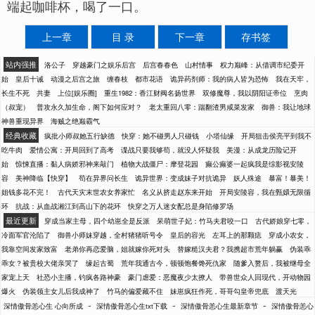
端起咖啡杯，喝了一口。
上一章
目 录
下一章
存书签
站内强推
洛公子
穿越豪门之娱乐后宫
后宫春春色
山村情事
权力巅峰：从借调市纪委开
始
皇后十诫
动漫之后宫之旅
缠春枝
都市花语
诡异药剂师：我的病人皆为恐怖
我在天牢，
长生不死
共妻
上位[娱乐圈]
重生1982：香江财阀名扬世界
双修魔尊，我以阴阳证帝位
烹肉
（叔宠）
普攻永久加生命，阁下如何应对？
老太重回八零：踹翻渣男咸菜发家
御兽：我让地球
神兽重现异界
海贼之绝巅霸气
经典收藏
疯批小师叔她五行缺德
快穿：她不碰男人只碰钱
小塔仙缘
开局狙击侯亮平到我不
吃牛肉
爱情公寓：开局回到了高考
谍战只要我够苟，就没人怀疑我
美漫：从成龙历险记开
始
惊悚直播：黏人病娇邪神来敲门
植物大战僵尸：摩登花园
癫公癫婆一起疯我是综影视安陵
容
美神降临【快穿】
苟在异界问长生
诡异世界：变成妹子对抗诡异
妖人殊途
暴富！暴美！
姐钱多花不完！
古代天灾末世农女养家忙
名义从挤走赵东来开始
开局安陵容，我在甄嬛无限循
环
抗战：从血战湘江到高山下的花环
快穿之万人迷女配总是身陷修罗场
最近更新
穿成当家主母，四个幼崽全是反派
呆萌世子妃：竹马夫君咬一口
古代娇娘穿七零，
冷面军官沦陷了
御兽小师妹穿越，全村猪猪听号令
皇后的容光
左耳上的那颗痣
穿成小农女，
我靠空间发家致富
老弟你再恋爱脑，姐就嫁你死对头
替嫁糙汉夫君？我携超市荒年躺赢
伪装乖
乖女？被贵校大佬亲哭了
缘起古蜀
荒年我通古今，顿顿饱餐馋死仇家
随爹入赘后，我被继母全
家宠上天
社恐小主播，钓疯各路神豪
豪门虐爱：恶魔夜少太撩人
带兽世众人回现代，开动物园
爆火
伪装领主女儿后我成神了
竹马的偏爱藏不住
妹崽疯狂作死，哥哥勾皇帝兜底
渡天光
-
-
-
深情傲骨恙心生 心向所成
深情傲骨恙心生txt下载
深情傲骨恙心生最新章节
深情傲骨恙心