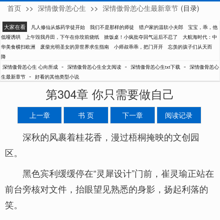
首页
>>
深情傲骨恙心生
>>
深情傲骨恙心生最新章节
(目录)
心向所成
大家在看
凡人修仙从炼药学徒开始
我们不是那样的师徒
猎户家的温软小夫郎
宝宝，乖，他
低哑诱哄
上午毁我丹田，下午在你坟前烧纸
掀饭桌！小疯批夺回气运后不忍了
大航海时代：中
华美食横扫欧洲
废柴光明圣女的异世界求生指南
小师叔乖乖，把门开开
忘羡的孩子们从天而
降
-
-
-
深情傲骨恙心生 心向所成
深情傲骨恙心生全文阅读
深情傲骨恙心生txt下载
深情傲骨恙心
-
生最新章节
好看的其他类型小说
第304章 你只需要做自己
上一章
书 页
下一章
阅读记录
深秋的风裹着桂花香，漫过梧桐掩映的文创园
区。
黑色宾利缓缓停在“灵犀设计”门前，崔灵瑜正站在
前台旁核对文件，抬眼望见熟悉的身影，扬起利落的
笑。