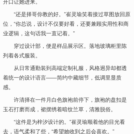
开口让她进来。
“还是择哥你教的好。”崔灵瑜笑着接过草图放回原
位，“你总说，设计不仅要好看，还要兼顾实用性和商
业逻辑，这句话我一直记着。”
穿过设计部，便是样品展示区。落地玻璃柜里陈
列着各式服装。
从日常通勤装到高端定制礼服，风格迥异却都透
着统一的设计语言——简约中藏细节，低调里显质
感。
许清择在一件月白色旗袍前停下，旗袍的盘扣是
玉石打磨而成，裙摆绣着暗纹兰草，清雅脱俗。
“这件是为梓汐设计的。”崔灵瑜顺着他的目光看
去，语气柔和了些，“希望她收到之后会喜欢。”