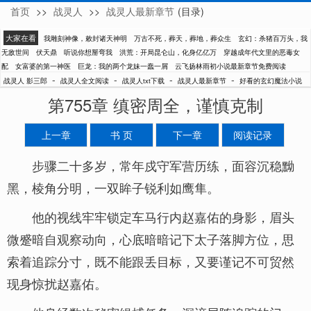
首页
>>
战灵人
>>
战灵人最新章节
(目录)
影三郎
大家在看
我雕刻神像，敕封诸天神明
万古不死，葬天，葬地，葬众生
玄幻：杀猪百万头，我
无敌世间
伏天鼎
听说你想掰弯我
洪荒：开局昆仑山，化身亿亿万
穿越成年代文里的恶毒女
配
女富婆的第一神医
巨龙：我的两个龙妹一蠢一屑
云飞扬林雨初小说最新章节免费阅读
-
-
-
-
战灵人 影三郎
战灵人全文阅读
战灵人txt下载
战灵人最新章节
好看的玄幻魔法小说
第755章 缜密周全，谨慎克制
上一章
书 页
下一章
阅读记录
步骤二十多岁，常年戍守军营历练，面容沉稳黝
黑，棱角分明，一双眸子锐利如鹰隼。
他的视线牢牢锁定车马行内赵嘉佑的身影，眉头
微蹙暗自观察动向，心底暗暗记下太子落脚方位，思
索着追踪分寸，既不能跟丢目标，又要谨记不可贸然
现身惊扰赵嘉佑。