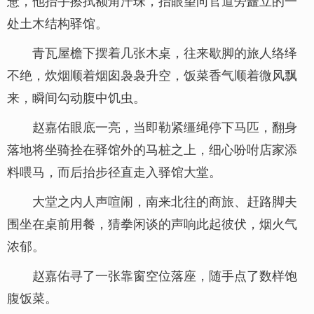
惫，他抬手擦拭额角汗珠，抬眼望向官道旁矗立的一
处土木结构驿馆。
青瓦屋檐下摆着几张木桌，往来歇脚的旅人络绎
不绝，炊烟顺着烟囱袅袅升空，饭菜香气顺着微风飘
来，瞬间勾动腹中饥虫。
赵嘉佑眼底一亮，当即勒紧缰绳停下马匹，翻身
落地将坐骑拴在驿馆外的马桩之上，细心吩咐店家添
料喂马，而后抬步径直走入驿馆大堂。
大堂之内人声喧闹，南来北往的商旅、赶路脚夫
围坐在桌前用餐，猜拳闲谈的声响此起彼伏，烟火气
浓郁。
赵嘉佑寻了一张靠窗空位落座，随手点了数样饱
腹饭菜。