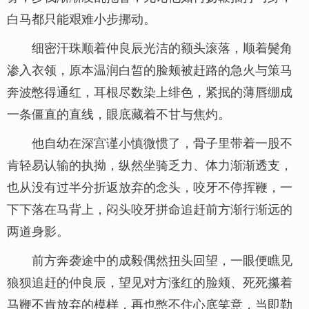
白马都只能艰难小步挪动。
细密汗珠顺着仲良辰光洁的额头滚落，顺着鬓角
渗入衣领，原本温润白皙的脸颊被赶路的急火与策马
奔波憋得通红，耳根尽数染上绯色，紧抿的薄唇绷成
一条僵直的直线，眼底藏着不甘与焦灼。
他自幼在深宫谨小慎微惯了，骨子里带着一股不
肯轻易认输的执拗，纵然坐骑乏力、体力渐渐透支，
也从没有过半分折返放弃的念头，咬牙不停挥鞭，一
下下落在马背上，闷头咬牙拼命追赶前方渐行渐远的
两道身影。
前方奔袭途中的成毅偶然扭头回望，一眼便瞧见
狼狈追赶的仲良辰，望见对方涨红的脸颊、死死攥着
马鞭不肯放弃的模样，再也憋不住心底笑意，当即勒