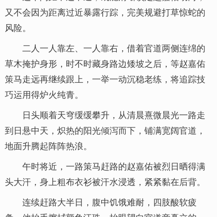
又不会因为距离过近暴露行踪，完美规避打草惊蛇的
风险。
二人一人靠左、一人靠右，借着官道两侧连绵的
草木掩护身形，时不时藏身路边矮坡之后，等赵嘉佑
策马走远再继续跟上，一举一动沉稳老练，将追踪技
巧运用得炉火纯青。
日头顺着天穹缓缓攀升，从清晨熹微晨光一路走
到日悬中天，炽热的阳光倾泻而下，铺满宽阔官道，
地面升腾起阵阵热浪。
午时将近，一路策马赶路的赵嘉佑被烈日晒得满
头大汗，身上粗布衣衫被汗水浸透，紧紧黏在后背。
连续赶路大半日，腹中饥饿难耐，四肢酸软疲