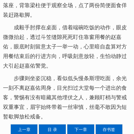
落座，背靠梁柱便于观察全场，点了两份简便面食佯
装赶路歇脚。
成毅手肘撑在桌面，借着端碗吃饭的动作，眼皮
微微抬起，透过斗笠缝隙死死盯住靠窗用餐的赵嘉
佑，眼底时刻留意太子一举一动，心里暗自盘算对方
用餐结束后的行进方向，呼吸刻意放轻，生怕动静过
大引起赵嘉佑警觉。
步骤则坐姿沉稳，看似低头慢条斯理吃面，余光
一刻不离赵嘉佑周身，目光扫过大堂每一个进出的食
客，警惕有没有暗藏其他埋伏之人，兼顾盯梢与警戒
双重事宜，眉宇始终带着一丝审慎，丝毫不敢因为短
暂歇脚放松戒备。
上一章
目 录
下一章
存书签