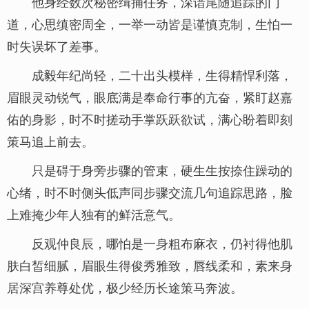
他身经数次秘密缉捕任务，深谙尾随追踪的门
道，心思缜密周全，一举一动皆是谨慎克制，生怕一
时失误坏了差事。
成毅年纪尚轻，二十出头模样，生得精悍利落，
眉眼灵动锐气，眼底满是奉命行事的亢奋，紧盯赵嘉
佑的身影，时不时搓动手掌跃跃欲试，满心盼着即刻
策马追上前去。
只是碍于身旁步骤的管束，硬生生按捺住躁动的
心绪，时不时侧头低声同步骤交流几句追踪思路，脸
上难掩少年人独有的鲜活意气。
反观仲良辰，哪怕是一身粗布麻衣，仍衬得他肌
肤白皙细腻，眉眼生得俊秀雅致，唇线柔和，素来身
居深宫养尊处优，极少经历长途策马奔波。