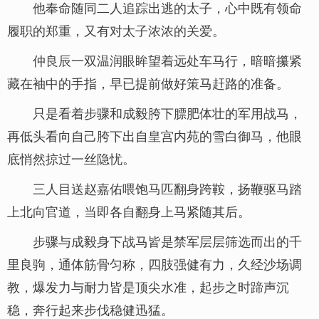
他奉命随同二人追踪出逃的太子，心中既有领命
履职的郑重，又有对太子浓浓的关爱。
仲良辰一双温润眼眸望着远处车马行，暗暗攥紧
藏在袖中的手指，早已提前做好策马赶路的准备。
只是看着步骤和成毅胯下膘肥体壮的军用战马，
再低头看向自己胯下出自皇宫内苑的雪白御马，他眼
底悄然掠过一丝隐忧。
三人目送赵嘉佑喂饱马匹翻身跨鞍，扬鞭驱马踏
上北向官道，当即各自翻身上马紧随其后。
步骤与成毅身下战马皆是禁军层层筛选而出的千
里良驹，通体筋骨匀称，四肢强健有力，久经沙场调
教，爆发力与耐力皆是顶尖水准，起步之时蹄声沉
稳，奔行起来步伐稳健迅猛。