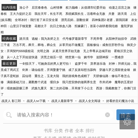
站内强推
洛公子
后宫春春色
山村情事
权力巅峰：从借调市纪委开始
动漫之后宫之旅
缠
春枝
王大力捉奸之后
我在天牢，长生不死
系统赋我长生，活着终会无敌
共妻
踏天境
上位
[娱乐圈]
全球冰封：我打造了末日安全屋
漂亮后妈，甜翻全家
四神集团2·老婆，跟我回家
农女
种田：山里汉子独宠妻
花都太子
抗日之铁血八路
拒嫁豪门，首富小叔哄着我结婚
曼陀罗妖
精
经典收藏
踏天境
诡秘：我为灰烬之主
代号修罗最新章节
不死帝尊
从阳神开始掠夺
武映
三千道
万古不死，葬天，葬地，葬众生
从零开始不做魔王
面板修仙：咸鱼狂肝秒升仙
御灵少
女：开局契约SSS级校花
光明之路
从遮天世界开始无敌
无上帝尊从边城开始
霍格沃茨之轨
迹
从一人之下开始送快递
洪荒之镇压一切
绝世第一仙
婉书华
追阴神探
一墨难弃
最近更新
一剑惊天下，可她身后的男人更可怕！
盗梦千年
异界游乐场
封神：拜师元始，我
竟成了周武王
剑来：谪仙临世，开局娶妻宁姚
成了反派却想当舔狗
穿越斗罗之擂鼓瓮金锤
娘
子真不是蛇妖
囚仙塔
重生之，玉龙大陆
我的游戏角色成精了
天骄修仙路：修仙不卷怎么
修
满级基础刀法，屠戮整个武道
缓归乡
我只想安静的做两界生意
市井武神
魔尊的五星好
评：绩效她甜爆三界
武炼九重天
第二次的召唤，开局拿下小公主
西游：我截教散了，你佛门没
了
-
-
-
-
战灵人 影三郎
战灵人txt下载
战灵人最新章节
战灵人全文阅读
好看的玄幻魔法小说
搜索

书库
分类
作者
全本
排行