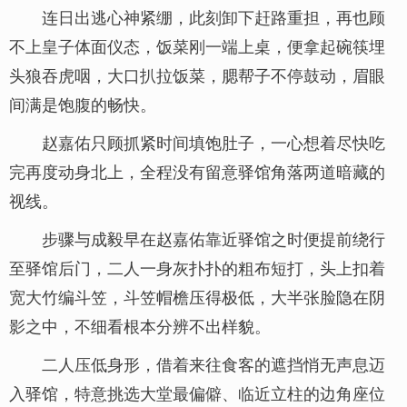
连日出逃心神紧绷，此刻卸下赶路重担，再也顾
不上皇子体面仪态，饭菜刚一端上桌，便拿起碗筷埋
头狼吞虎咽，大口扒拉饭菜，腮帮子不停鼓动，眉眼
间满是饱腹的畅快。
赵嘉佑只顾抓紧时间填饱肚子，一心想着尽快吃
完再度动身北上，全程没有留意驿馆角落两道暗藏的
视线。
步骤与成毅早在赵嘉佑靠近驿馆之时便提前绕行
至驿馆后门，二人一身灰扑扑的粗布短打，头上扣着
宽大竹编斗笠，斗笠帽檐压得极低，大半张脸隐在阴
影之中，不细看根本分辨不出样貌。
二人压低身形，借着来往食客的遮挡悄无声息迈
入驿馆，特意挑选大堂最偏僻、临近立柱的边角座位