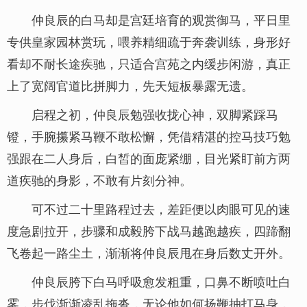
仲良辰的白马却是宫廷培育的观赏御马，平日里
专供皇家园林赏玩，喂养精细疏于奔袭训练，身形好
看却不耐长途疾驰，只适合宫苑之内缓步闲游，真正
上了宽阔官道比拼脚力，先天短板暴露无遗。
启程之初，仲良辰勉强收拢心神，双脚紧踩马
镫，手腕攥紧马鞭不敢松懈，凭借精湛的控马技巧勉
强跟在二人身后，白皙的面庞紧绷，目光紧盯前方两
道疾驰的身影，不敢有片刻分神。
可不过二十里路程过去，差距便以肉眼可见的速
度急剧拉开，步骤和成毅胯下战马越跑越疾，四蹄翻
飞卷起一路尘土，渐渐将仲良辰甩在身后数丈开外。
仲良辰胯下白马呼吸愈发粗重，口鼻不断喷吐白
雾，步伐渐渐凌乱拖沓，无论他如何扬鞭抽打马身，