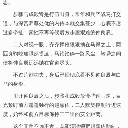
思。
步骤与成毅皆是行伍出身，常年和兵卒战马打交
道，与深宫养尊处优的内侍本就交集甚少，心底不愿
过多牵扯，索性不再等候后方步履艰难的仲良辰。
二人对视一眼，齐齐挥鞭狠狠抽在马臀之上，两
匹良驹吃痛骤然提速，马蹄踏碎一路风尘，转瞬之间
便将仲良辰远远抛在官道尽头。
不过片刻功夫，身后已经彻底看不见仲良辰与白
马的身影。
甩开仲良辰之后，步骤和成毅放慢些许马速，目
光紧盯前方遥遥独行的赵嘉佑，二人默契控制行进速
度，始终和前方目标保持二三里的安全距离。
这个间距不远不近，既能清晰锁定赵嘉佑动向，