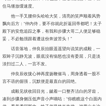
住马缰放缓速度。
他一手叉腰仰头哈哈大笑，清亮的笑声顺着风势
飘向后方：“仲内侍，要不你就此折返回帝都吧！太子
殿下的安危追踪之事，有我和步骤大哥二人便足够稳
妥，不必勉强跟着遭这份奔波苦头！”
话音落地，仲良辰抬眼遥遥望向说笑的成毅，一
双眸子沉静无波，眼底没有恼怒也没有委屈，只是淡
淡扫过二人，一言不发。
仲良辰收拢心神再度扬鞭催马，周身透着一股不
言不语的倔强，沉默便是最直白的回绝。
成毅见状收回目光，龇着一口整齐洁白的牙齿，
凑到步骤身侧压低声音小声嘀咕：“你瞧瞧这个白面内