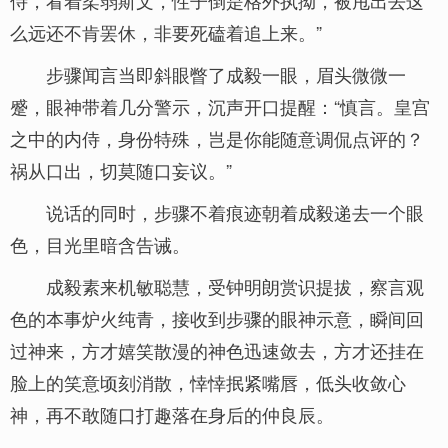
侍，看着柔弱斯文，性子倒是格外执拗，被甩出去这
么远还不肯罢休，非要死磕着追上来。”
步骤闻言当即斜眼瞥了成毅一眼，眉头微微一
蹙，眼神带着几分警示，沉声开口提醒：“慎言。皇宫
之中的内侍，身份特殊，岂是你能随意调侃点评的？
祸从口出，切莫随口妄议。”
说话的同时，步骤不着痕迹朝着成毅递去一个眼
色，目光里暗含告诫。
成毅素来机敏聪慧，受钟明朗赏识提拔，察言观
色的本事炉火纯青，接收到步骤的眼神示意，瞬间回
过神来，方才嬉笑散漫的神色迅速敛去，方才还挂在
脸上的笑意顷刻消散，悻悻抿紧嘴唇，低头收敛心
神，再不敢随口打趣落在身后的仲良辰。