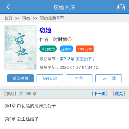
窃她 列表
首页
>>
窃她
>>
窃她最新章节
窃她
作者：
时时愉
其他类型
连载中
199 万字
最新章节：
第213章 宝宝抬下手
最后更新：2026-01-27 04:34:15
返回书页
阅读记录
推荐
TXT下载
【窃她】 共 405 章
【
下一页
】 【
尾页
】
第1章 白切黑的清雅贵公子
第2章 公主逃婚了