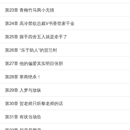
第23章 青梅竹马两小无猜
第24章 高冷禁欲总裁V书香世家千金
第25章 握手四舍五入就是牵手了
第26章 “乐于助人”的贺兰时
第27章 他的偏爱其实明目张胆
第28章 寒商绝杀！
第29章 入梦与放纵
第30章 贺老师只听黎老师的话
第31章 有状当场告
第32章 初恋是网恋