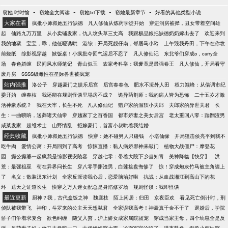
-
-
-
-
窃她 时时愉
窃她全文阅读
窃她txt下载
窃她最新章节
好看的其他类型小说
大家在看
疯批小师叔她五行缺德
凡人修仙从炼药学徒开始
穿进洞房被撵，丑女带着空间雄
起
仙路九万万里
从小卖铺发家，仇人坟头草三丈高
我跟极品娘把缺德奶奶嫁出去了
欢迎来到
我的地狱
宝宝，乖，他低哑诱哄
港综：开局死靓仔南，邻居马小玲
上午毁我丹田，下午在你坟
前烧纸
综影视穿越
掀饭桌！小疯批夺回气运后不忍了
凡人修仙记
东北爷们穿成o，carry全
场
春色娇缠
民间风水师笔记
青山似玉
农家考科举：我爹竟是最强卷王
凡人修仙，开局看守
废丹房
SSSS级雌性在星际兽世被疯宠
站内强推
洛公子
穿越豪门之娱乐后宫
后宫春春色
肥水不流外人田
权力巅峰：从借调市纪
委开始
缠春枝
我还能在规则怪谈里塌房不成？
诡异药剂师：我的病人皆为恐怖
二十五岁才激
活神豪系统？
我在天牢，长生不死
凡人修仙记
猎户家的温软小夫郎
夫郎家的异世夫君
长
生：一曲唢呐，送葬诸天仙帝
穿越家丁之百香国
都市娇妻之美女后宫
老太重回八零：踹翻渣男
咸菜发家
超维术士
山野情乱
拒嫁豪门，首富小叔哄着我结婚
经典收藏
疯批小师叔她五行缺德
快穿：她不碰男人只碰钱
小塔仙缘
开局狙击侯亮平到我不
吃牛肉
爱情公寓：开局回到了高考
惊悚直播：黏人病娇邪神来敲门
植物大战僵尸：摩登花
园
癫公癫婆一起疯我是综影视安陵容
穿越七零：带着大院下乡当知青
美神降临【快穿】
洪
荒：最强祖巫
苟在异界问长生
穿八零手撕渣男，白莲接盘悔惨了
惊！穿成炮灰竹马被主角缠上
了
名义：散装汉东计划
全家反派读我心后，恋爱脑治好啦
抗战：从血战湘江到高山下的花
环
遮天之证道长生
快穿之万人迷女配总是身陷修罗场
规则怪谈：我即怪谈
最近更新
厨神？我，古代盒饭之神
魏庭枝
陌上闲居：归田
京夜臣欢
看见死亡倒计时，刑
侦队被我带飞
神印，斗罗来的公主天天想弑君
全家误我高考！神豪真千金不干了
退婚后，学院
骄子们争着求复合
欲色纠缠
随父入赘，沪上娇女成家属院团宠
穿成当家主母，四个幼崽全是反