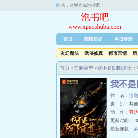
亲，欢迎光临泡书吧！
泡书吧
www.xpaoshuba.com
首页
阅读历史
今日更新
玄幻魔法
武侠修真
都市言情
历
首页
>
其他类型
>
我不是阴阳道士
>
我不是
作 者：
涂
类 别：其他
动 作：
直达
更新时间：2026-
最新连载：
第