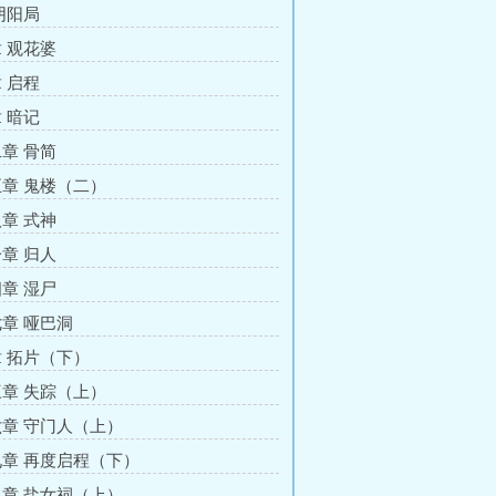
阴阳局
 观花婆
 启程
 暗记
章 骨简
章 鬼楼（二）
章 式神
章 归人
章 湿尸
章 哑巴洞
 拓片（下）
章 失踪（上）
章 守门人（上）
章 再度启程（下）
章 盐女祠（上）