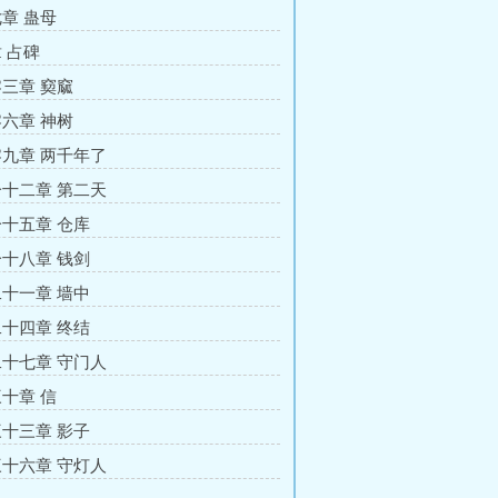
章 蛊母
 占碑
三章 窫窳
六章 神树
九章 两千年了
十二章 第二天
十五章 仓库
十八章 钱剑
十一章 墙中
十四章 终结
十七章 守门人
十章 信
十三章 影子
十六章 守灯人