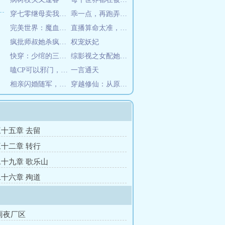
穿七零继母卖我，反手举报下乡去
乖一点，再跑弄哭你
完美世界：魔血分身，黑化柳神
直播算命太准，被全网警察关注了
疯批师叔她杀疯了，全宗火葬场！
权宠妖妃
快穿：少绾的三千界之旅
综影视之女配她又在享受人生
嗑CP可以邪门，但别热门
一言通天
相亲闪婚随军，真千金有亿万物资
穿越修仙：从原主未死开始
十五章 去留
十二章 转行
十九章 歌乐山
十六章 殉道
雨夜厂区