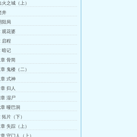
血火之城（上）
老井
阴阳局
 观花婆
 启程
 暗记
章 骨简
章 鬼楼（二）
章 式神
章 归人
章 湿尸
章 哑巴洞
 拓片（下）
章 失踪（上）
章 守门人（上）