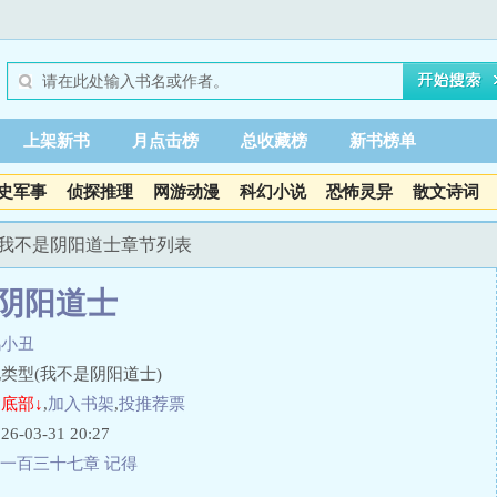
上架新书
月点击榜
总收藏榜
新书榜单
史军事
侦探推理
网游动漫
科幻小说
恐怖灵异
散文诗词
 我不是阴阳道士章节列表
阴阳道士
鸦小丑
类型(我不是阴阳道士)
底部↓
,
加入书架
,
投推荐票
03-31 20:27
一百三十七章 记得