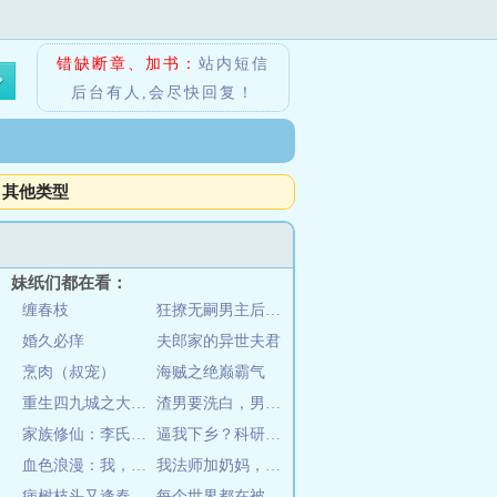
错缺断章、加书：
站内短信
后台有人,会尽快回复！
其他类型
妹纸们都在看：
缠春枝
狂撩无嗣男主后，娇媚宿主顶不住
婚久必痒
夫郎家的异世夫君
烹肉（叔宠）
海贼之绝巅霸气
重生四九城之大院顽主儿
渣男要洗白，男配快入怀
家族修仙：李氏家族崛起
逼我下乡？科研军嫂搬空你全家
血色浪漫：我，大顽主，钟跃民！
我法师加奶妈，用七把剑不过份吧
病树枝头又逢春
每个世界都在被鬼怪们求抱抱