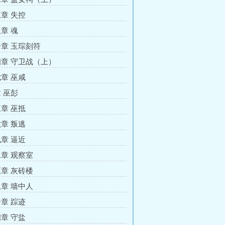
章 失控
章 魂
章 玉琮刻符
章 守卫战（上）
章 巫咸
 巫彭
章 巫抵
章 叛逃
章 逼近
章 观察室
章 灰砖楼
章 墙中人
章 踪迹
章 守盐