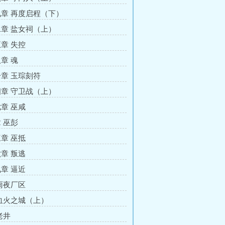
章 再度启程（下）
章 盐女祠（上）
章 失控
章 魂
章 玉琮刻符
章 守卫战（上）
章 巫咸
 巫彭
章 巫抵
章 叛逃
章 逼近
雨夜厂区
血火之城（上）
老井