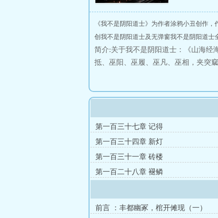
《我不是阴阳道士》为作者涂鸦小丑创作，
创我不是阴阳道士及无弹窗我不是阴阳道士全
简介:关于我不是阴阳道士：《山海经
抵、巫阳、巫履、巫凡、巫相，夹突
我叫张薙我是一个地地道道的重庆崽
恶的魑魅魍魉只为解救我朋友和我自
第一百三十七章 记得
第一百三十四章 新灯
第一百三十一章 砖楼
第一百二十八章 褪鳞
前言 ：丰都幽冢，棺开傩现（一）