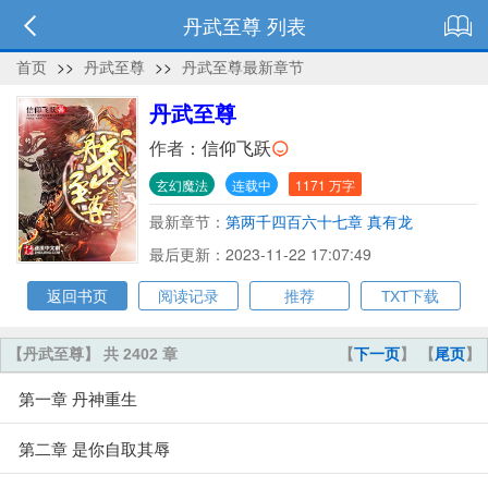
丹武至尊 列表
首页
>>
丹武至尊
>>
丹武至尊最新章节
丹武至尊
作者：
信仰飞跃
玄幻魔法
连载中
1171 万字
最新章节：
第两千四百六十七章 真有龙
最后更新：2023-11-22 17:07:49
返回书页
阅读记录
推荐
TXT下载
【丹武至尊】 共 2402 章
【
下一页
】 【
尾页
】
第一章 丹神重生
第二章 是你自取其辱