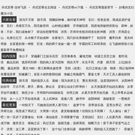
-
-
-
-
丹武至尊 信仰飞跃
丹武至尊全文阅读
丹武至尊txt下载
丹武至尊最新章节
好看的玄幻
魔法小说
大家在看
混沌不灭珠
踏天境
我雕刻神像，敕封诸天神明
玄幻：投资反馈，我成反派护道
者
玄幻：杀猪百万头，我无敌世间
山村桃运傻医
开局被陷害，我原地突破绝世医仙
厨神，妖
兽：不好，我们成食材了
听说你想掰弯我
洪荒：开局夺舍殷洪得造化乾坤图
洪荒：开局昆仑
山，化身亿亿万
从水猴子开始成神
全家老六，我只好在青楼躺平了
轮回塔
魔帝归来
宠夫科
举路
女富婆的第一神医
巨龙：我的两个龙妹一蠢一屑
学霸的军工科研系统
云飞扬林雨初小说
最新章节免费阅读
站内强推
洛公子
穿越豪门之娱乐后宫
后宫春春色
遍地尤物
动漫之后宫之旅
都市花
语
极品后妈
诡异药剂师：我的病人皆为恐怖
我在天牢，长生不死
共妻
踏天境
上位[娱乐
圈]
极品村医
重生1982：香江财阀名扬世界
烹肉（叔宠）
抗日之铁血八路
御兽：我让地球神
兽重现异界
拒嫁豪门，首富小叔哄着我结婚
海贼之绝巅霸气
重返七零：天才工具人爆改剧情
经典收藏
踏天境
我的诡异人生
诡秘：我为灰烬之主
重生美利坚，这是我的时代
从阳神开
始掠夺
万古不死，葬天，葬地，葬众生
是谁让仙女们怀孕的！
从天煞孤星开始趋吉避凶
从零
开始不做魔王
御灵少女：开局契约SSS级校花
光明之路
从遮天世界开始无敌
无上帝尊从边城
开始
从一人之下开始送快递
太上武神诀
道傲八荒
婉书华
追阴神探
诡秘复苏
一墨难弃
最近更新
一剑惊天下，可她身后的男人更可怕！
盗梦千年
异界游乐场
蛮荒古界记
封神：
拜师元始，我竟成了周武王
大周第一武夫
废灵根修炼慢？但我长生不死啊！
凡人修仙：疯了
吧！你一百岁了还要修仙
剑来：谪仙临世，开局娶妻宁姚
天骄战纪
玄幻：人在废丹房，我能合
成万物
傲世灵主
领袖之证：风过无痕
超级无敌，选择系统
独断万古！座下弟子皆是气运之
子
洪荒：这三界，还是朕说了算！
这个仙门全靠玩家
病娇师尊：我的徒儿又想跑了！
双修万