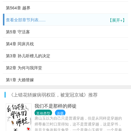
第564章 越界
查看全部章节列表......
【展开+】
第5章 守活寡
第4章 同床共枕
第3章 孙儿听檀儿的决定
第2章 为何与我拜堂
第1章 大婚替嫁
《上错花轿嫁病弱权臣，被宠冠京城》推荐
我们不是那样的师徒
其他类型
连载
唐山玉以为自己只是普通穿越，但是从同样是穿越的
师尊秦兰时口里得知，这不是普通穿越，这是穿书，
并且主角攻和主角受，一个是唐山玉师兄，一个是秦