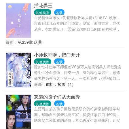
房中的她磕了足足九十九个等身长头。他额上血液殷
插花弄玉
红的流过眼角，嗓音沙哑，“知懿，嫁给我，孩子需要
其他类型
连载
一个父亲。”她却抱着孩子冷笑，“小叔叔，不必那么麻
古灵精怪富家女+伪装禁欲政界大佬+甜宠1V1顾家，
烦，我可以去父留子。”-他也不知自己究竟从何时开始
京市延续几百年的名门望族。梁家，湘城首富，世代
动情。或许是在某个乍暖还寒的季节，她与春风脚步
从商。都21世纪了！梁芷没想到自己刚追到的校草，
重叠，吹乱了他心中的荒野。
还没牵过手呢！就被娃娃亲给搅黄了！不过这娃娃亲
长得不比校草差，渐渐的，梁芷很没出息的沦陷
最新：
第259章 庆典
了……家人们，谁能抵挡得住白衬衫+制服+皮鞋的诱
惑啊！他说：“能不能消停一下？”她说：“你不行？”他
小师叔乖乖，把门开开
眼睑低垂：“梁芷这是你自找的……”
其他类型
连载
脸帅性格烂年下师侄攻VS微万人迷病弱美人师叔受谢
鹜生性冷血凉薄，目空一切，身为释心宗宗主，被修
仙界称为苍穹之下第一人。一次机遇中，他得知自己
只是一本成长流耽美小说中的npc。这就算了，他那个
最新：
if线 ：鹜雪（4）
八百年不联系的小师叔应拭雪还是个恶毒炮灰，痴缠
主角攻不说，多次陷害主角受，最后落得众人厌弃，
忘羡的孩子们从天而降
落魄身死的悲惨下场。谢鹜：“救。”谢鹜即刻动身，在
其他类型
连载
收徒大典上踢开想要拜师的主角攻，转头冲一旁准备
主要写忘羡的孩子因魏无羡研究的符篆穿越到听学时
收徒的应拭雪阴鸷一笑：“小师叔，别来无恙。”应拭
期，帮助自己爹爹脱离江家，摆脱江家四口神经病，
雪：“……？”问：离开师门多年，恶名远扬的师侄突然
助攻父亲和爹爹的爱情，避免再发生那些悲剧，让父
和我打招呼怎么办？再问：他不会想杀了我吧？*身子
亲不在33戒鞭加身，绝望的问灵十三载，没有希望的