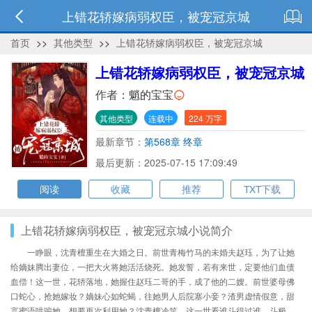
上错花轿嫁病弱权臣，被宠冠京城
首页
>>
其他类型
>>
上错花轿嫁病弱权臣，被宠冠京城
上错花轿嫁病弱权臣，被宠冠京城
作者：
魈的宝宝
其他类型
连载中
224 万字
最新章节：
第568章 终章
最后更新：2025-07-15 17:09:49
阅读
收藏
推荐
TXT下载
上错花轿嫁病弱权臣，被宠冠京城小说简介
一睁眼，沈青檀重生在大婚之日。前世青梅竹马的未婚夫赵珏，为了让她
给嫡妹腾出妻位，一把大火将她活活烧死。她发誓，若有来世，定要他们血债
血偿！这一世，花轿落地，她握住赵珏二哥的手，成了他的二嫂。前世婆母佛
口蛇心，抢她嫁妆？嫡妹心如蛇蝎，往她男人后院塞小妾？渣男虚情假意，甜
言蜜语哄骗她，想要再次利用她？沈青檀冷笑，这一世看谁斗得过谁。斗极