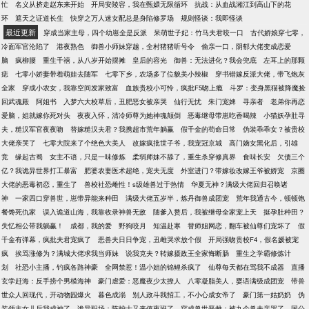
忙
名义从挤走赵东来开始
开局安陵容，我在甄嬛无限循环
抗战：从血战湘江到高山下的花
环
遮天之证道长生
快穿之万人迷女配总是身陷修罗场
规则怪谈：我即怪谈
最近更新
穿成当家主母，四个幼崽全是反派
呆萌世子妃：竹马夫君咬一口
古代娇娘穿七零，
冷面军官沦陷了
港夜熟色
御兽小师妹穿越，全村猪猪听号令
偷亲一口，阴郁大佬变成恋爱
脑
疯柳腰
重生千禧，从八岁开始摆摊
皇后的容光
御兽：无法进化？我会兜底
左耳上的那颗
痣
七零小娇妻带着萌娃去随军
七零下乡，农场多了位貌美小辣椒
穿书错嫁反派大佬，带飞炮灰
全家
穿成小农女，我靠空间发家致富
血族贵校小可怜，疯批F5吻上瘾
斗罗：变身黑猫被降魔捡
回武魂殿
阿姐书
入梦六大校草后，丑肥恶女被亲哭
仙行无忧
朱门宠婢
寻亲者
老弟你再恋
爱脑，姐就嫁你死对头
夜夜入怀，清冷师尊为她神魂颠倒
恶毒继母带崽吃香喝辣
小猫妖孕肚寻
夫，糙汉军官夜夜吻
替嫁糙汉夫君？我携超市荒年躺赢
假千金的苟命日常
伪装乖乖女？被贵校
大佬亲哭了
七零大院来了个绝色大美人
改嫁疯批世子爷，我宠冠京城
高门嫡女黑化后，引雄
竞
缘起古蜀
女主不语，只是一味修炼
柔弱师妹不舔了，重生杀穿修真界
食味长安
欠债三个
亿？我诡异世界打工暴富
肥婆农妻医术超绝，宠夫无度
外室进门？带嫁妆改嫁王爷被娇宠
京圈
大佬的恶毒初恋，重生了
兽校社恐雌性！s级雄兽过于热情
华夏无神？满级大佬回归召唤诸
神
一家四口穿兽世，崽带异能来种田
满级大佬五岁半，炼丹御兽成团宠
荒年我通古今，顿顿饱
餐馋死仇家
误入诡道山海，我靠收录神兽无敌
随爹入赘后，我被继母全家宠上天
挺孕肚种田？
失忆相公带我躺赢！
成都，我的爱
野狗咬月
知温赴寒
替师姐网恋，翻车被仙尊们宠坏了
假
千金有弹幕，疯批夫君宠疯了
恶兽夫日日争宠，丑雌哭求放个假
开局强吻贵校F4，假名媛被宠
疯
挨骂涨修为？满城大佬求我当师妹
说我克夫？转嫁摄政王全家悔断肠
重生之学霸修炼计
划
社恐小主播，钓疯各路神豪
全网禁惹！温小姐的锦鲤杀疯了
仙尊每天都在骂我不成器
直播
玄学赶海：反手捞个男模海神
豪门虐爱：恶魔夜少太撩人
八零凝脂美人，婴语满级成团宠
带兽
世众人回现代，开动物园爆火
暮色成溺
别人政斗我招工，不小心成女帝了
豪门第一姑奶奶
伪
装领主女儿后我成神了
诡异职场：陈护士又来值夜班了
穿成兽世恶雌：被九个兽夫亲哭了
国公