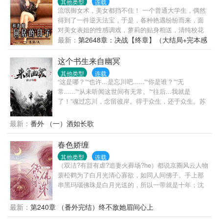
其他类型
连载
那得赶快拿回来让他回家种地。奶奶作妖，那就把她
流氓御女术，美女都挡不住！ 一个普通大学生，偶然
嫁出去，反正已经嫁两回了不差第三回。韩可和亲妈
得到了一件逆天法宝，于是，各种艳遇纷纷而来，面
阴险一笑。杨树沟的社员们发现，家家都吃不饱，为
对美女表姐的性感调戏，萝莉的贴身相送，清纯校花
啥老韩家越过越好？韩可：那个兵哥，我不想英年早
的真情表白，美女老师的勾搭，秦天，终于沦落了，
最新：
第2648章：决战【终章】（大结局+完本感
婚，要不你再考虑考虑？
开始往成为一个坐拥后宫三千的都市皇帝之路发
言）
展……
这个书生来自幽冥
其他类型
连载
“这是哪？”“也许...是忘川吧......”“你是谁？”“无
常......”“从未听闻这世间有无常。”“往后...我就是
了！”魂过忘川，念留彼岸。得于众生，还于众生。苏
墨一觉醒来已非往世，入京赶考又意外入了仙局，获
得了通幽之力。以通幽之力，布局仙路。只是这世间
最新：
番外 （一）酒如长歌
的真相，苏墨看不清......
春色娇缠
其他类型
连载
（双洁?有甜有虐?追妻火葬场?he）都说京圈风云人物
裴松鹤为了白月光清心寡欲，如同人间佛子。手上那
串黑玛瑙佛珠是白月光送的，所以一带就是十年；沈
知懿却知道，他根本不像传闻中那般禁欲……否则，
她肚子里的孩子是哪来的？-后来，圈里都在传裴松鹤
最新：
第240章 （番外完结）终不敌她眉间心上
为沈知懿走下神坛。在藏北幕天席地的风雪中，为产