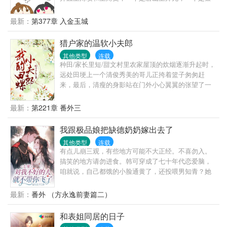
兰时师兄。主角的光环是伟大的，所以身为配角的他
们，摆了。“那我们要做什么？”“混日子吧，跟着为
最新：
第377章 入金玉城
师，包吃包住。”“那我要吃糖葫芦。”“买，走，我带你
吃去。”……可是，那剧情终究是躲不过，无可避。“师
猎户家的温软小夫郎
尊，我们还要躲下去吗？”唐山玉突然开口询问道。“…
其他类型
连载
不。”秦兰时突然笑了一声，“这次我们要刚上去，敢不
种田/家长里短/甜文村里农家屋顶的炊烟逐渐升起时，
敢？”“敢。”
远处田埂上一个清俊秀美的哥儿正挎着篮子匆匆赶
来，最后，清瘦的身影站在门外小心翼翼的张望了一
下，悄然将一个竹篮子放在了顾家院门口。刚分家，
饥肠辘辘的顾庭风准备去隔壁吴大叔家借两个红薯回
最新：
第221章 番外三
来烤着吃，不成想推开门就看见一个竹篮子放在家门
口，揭开一看，一碗晶莹透亮的红烧肉片，以及翠绿
我跟极品娘把缺德奶奶嫁出去了
可口的红苕尖。一连好几天家门口莫名多了个装着食
其他类型
连载
物的篮子，顾庭风心里暗忖道：莫非这世上真的有田
有点儿崩三观，有些地方可能不大正经。不喜勿入。
螺夫郎……
搞笑的地方请勿进食。韩可穿成了七十年代恋爱脑，
咱就说，自己都饿的小脸通黄了，还投喂男知青？她
这人自私还记仇，吃进去的都得给我还回来，我不痛
快那就都别痛快。男知青拦住求在一起，韩可情急之
最新：
番外 （方永逸前妻篇二）
下手一抖，一杯灵泉水洒在了男知青裤裆上……那后
果……女知青陷害，那就收走他们衣服，让他们‘光’明
和表姐同居的日子
正大在一起。二叔阴险，原来工作是自家亲爹的啊！