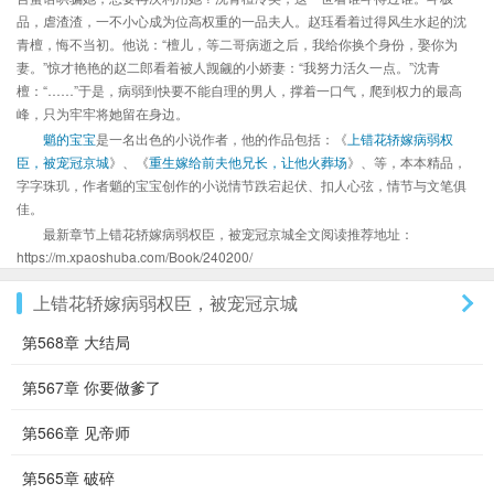
品，虐渣渣，一不小心成为位高权重的一品夫人。赵珏看着过得风生水起的沈
青檀，悔不当初。他说：“檀儿，等二哥病逝之后，我给你换个身份，娶你为
妻。”惊才艳艳的赵二郎看着被人觊觎的小娇妻：“我努力活久一点。”沈青
檀：“……”于是，病弱到快要不能自理的男人，撑着一口气，爬到权力的最高
峰，只为牢牢将她留在身边。
魈的宝宝
是一名出色的小说作者，他的作品包括：《
上错花轿嫁病弱权
臣，被宠冠京城
》、《
重生嫁给前夫他兄长，让他火葬场
》、等，本本精品，
字字珠玑，作者魈的宝宝创作的小说情节跌宕起伏、扣人心弦，情节与文笔俱
佳。
最新章节上错花轿嫁病弱权臣，被宠冠京城全文阅读推荐地址：
https://m.xpaoshuba.com/Book/240200/
上错花轿嫁病弱权臣，被宠冠京城
第568章 大结局
第567章 你要做爹了
第566章 见帝师
第565章 破碎