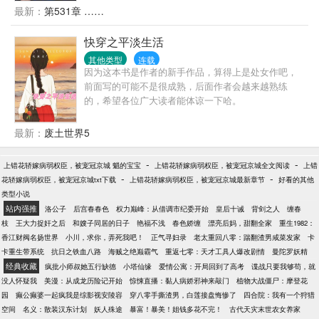
孱弱时日无多的应拭雪准备收几个新弟子安度余生，
等待；爹爹两天一夜的刨丹还恩，乱葬岗三个月创新
最新：
第531章 ……
没想到被自己那个震慑修仙界的恐怖师侄缠上了。整
道，乱葬岗的万鬼噬身，不入轮回。可以给父亲和爹
个修真界都断言应拭雪会被谢鹜磋磨致死，却没想到
爹一个美好的未来，不用在经历这么多痛苦。
快穿之平淡生活
应拭雪在谢鹜的庇护下将一身病气彻底洗掉。同时谢
鹜也听到了自家小师叔的心声：忘本前：忘本后：
其他类型
连载
因为这本书是作者的新手作品，算得上是处女作吧，
前面写的可能不是很成熟，后面作者会越来越熟练
的，希望各位广大读者能体谅一下哈。
最新：
废土世界5
-
-
上错花轿嫁病弱权臣，被宠冠京城 魈的宝宝
上错花轿嫁病弱权臣，被宠冠京城全文阅读
上错
-
-
花轿嫁病弱权臣，被宠冠京城txt下载
上错花轿嫁病弱权臣，被宠冠京城最新章节
好看的其他
类型小说
站内强推
洛公子
后宫春春色
权力巅峰：从借调市纪委开始
皇后十诫
背剑之人
缠春
枝
王大力捉奸之后
和嫂子同居的日子
艳福不浅
春色娇缠
漂亮后妈，甜翻全家
重生1982：
香江财阀名扬世界
小川，求你，弄死我吧！
正气寻妇录
老太重回八零：踹翻渣男咸菜发家
卡
卡重生带系统
抗日之铁血八路
海贼之绝巅霸气
重返七零：天才工具人爆改剧情
曼陀罗妖精
经典收藏
疯批小师叔她五行缺德
小塔仙缘
爱情公寓：开局回到了高考
谍战只要我够苟，就
没人怀疑我
美漫：从成龙历险记开始
惊悚直播：黏人病娇邪神来敲门
植物大战僵尸：摩登花
园
癫公癫婆一起疯我是综影视安陵容
穿八零手撕渣男，白莲接盘悔惨了
四合院：我有一个狩猎
空间
名义：散装汉东计划
妖人殊途
暴富！暴美！姐钱多花不完！
古代天灾末世农女养家