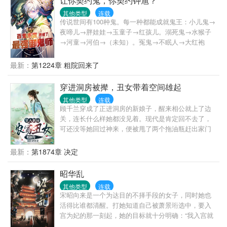
让你契约鬼，你契约钟馗？
视觉与想象。 编辑让停此书，不得不停！朋友们，咱
其他类型
连载
们江湖再见！！
传说世间有100种鬼。每一种都能成就鬼王：小儿鬼→
夜啼儿→胖娃娃→玉童子→红孩儿。溺死鬼→水猴子
→河童→河伯→（未知）。冤鬼→不眠人→大红袍
→（未知）。陈青得到镇魔塔，里面12个鬼位，还有
一个神秘主位。终于集齐12种鬼，主位上出现一个身
最新：
第1224章 粗院回来了
影：钟馗。前世为了守住江畔小区呕心沥血，却换来
他们恩将仇报。这一世，带着两条半鬼王路线回来，
穿进洞房被撵，丑女带着空间雄起
所有债，都得偿还！——本书设计了足足100种鬼，加
其他类型
连载
上晋阶形态，共计700种鬼。诡异如画皮、入殓师、长
顾千兰穿成了正进洞房的新娘子，醒来相公就上了边
明灯、胖娃娃。神秘如金不换、白骨菩萨，滴血梅
关，连长什么样她都没见着。现代是肯定回不去了，
花。强大如屠夫、武状元、阿修罗、皇帝。升级方式
可还没等她回过神来，便被甩了两个拖油瓶赶出家门
也有700种：溺死鬼溺死9人能晋阶水猴子。武夫得到
自生自灭。害怕过不好？那是不存在的。咱有天道大
皇帝册封，就能晋阶武状元。绣花姑娘缝制好人皮嫁
大待她不薄，增送空间附带商城一个，兢兢业业的暗
最新：
第1874章 决定
衣，穿上就能晋阶花腰新娘……（无系统，不圣母。
自搞钱他不香吗？还要什么男人呀？带着萌娃做个富
不水剧情；装逼打脸合情合理；绝无莫名其妙机缘；
婆不要太爽了。谁知男人刚战死，就来了个要跟她抢
昭华乱
更无反派无脑骑脸；感情不会拖拖拉拉；打架永远不
娃的。顾千兰叉着腰，“你说抢就抢？想得到美！”请有
超一章；如果这些是你想看到的，请放心食用）
其他类型
连载
多远滚多远……这时，一个冷俊无双的男人，时不时
宋昭向来是一个为达目的不择手段的女子，同时她也
的就爱出现在她的身边。某人开口：那谁……你欠了
活得比谁都清醒。打她知道自己被萧景珩选中，要入
我的……该还了吧！要钱是吧！多少？咱别的没有，
宫为妃的那一刻起，她的目标就十分明确：“我入宫就
银子可多得是。男人凉凉一笑：清白之身，无价！
是要做皇后的，不然做什么？去给旁人做饭吗？”所以