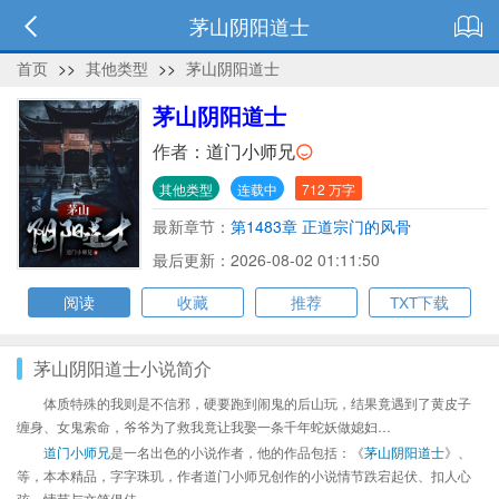
茅山阴阳道士
首页
>>
其他类型
>>
茅山阴阳道士
茅山阴阳道士
作者：
道门小师兄
其他类型
连载中
712 万字
最新章节：
第1483章 正道宗门的风骨
最后更新：2026-08-02 01:11:50
阅读
收藏
推荐
TXT下载
茅山阴阳道士小说简介
体质特殊的我则是不信邪，硬要跑到闹鬼的后山玩，结果竟遇到了黄皮子
缠身、女鬼索命，爷爷为了救我竟让我娶一条千年蛇妖做媳妇…
道门小师兄
是一名出色的小说作者，他的作品包括：《
茅山阴阳道士
》、
等，本本精品，字字珠玑，作者道门小师兄创作的小说情节跌宕起伏、扣人心
弦，情节与文笔俱佳。