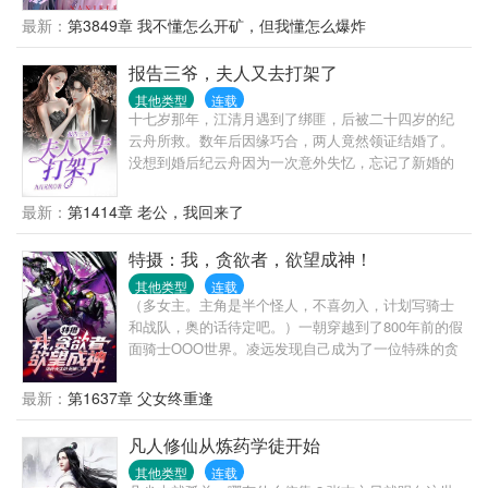
挖宝……林渡：不确定，再看看。本以为沉沦者愚不
以为是妈宝男，要么下乡去穷乡僻壤的地方当知青。
最新：
第3849章 我不懂怎么开矿，但我懂怎么爆炸
可及，可林渡接触了之后才发现，师侄们那么可爱，
夏黎：拳头硬了！就这样的小白脸，我一拳能打一个
都是邪魔外道的错！剧情渐渐发展到了关键节点，整
加强连！努力为首长爹官复原职，成为首长爹最贴心
报告三爷，夫人又去打架了
个宗门都被林渡同化了。大师兄：缺灵骨无法飞升？
的米虫小棉袄好好养老他不香吗？可是努力着，努力
飞升不了你还可以下地狱啊！二师姐：双修？孩子？
其他类型
连载
着，夏黎回头一看。嗯？我这军职怎么比我首长爹还
我有孕子丹你自己生吧。小师妹：什么天下第一美男
十七岁那年，江清月遇到了绑匪，后被二十四岁的纪
高了？南岛一大队来了位漂亮新知青，小姑娘一身痞
魔尊？就这？还没有我小师叔林渡一根手指头好看！*
云舟所救。数年后因缘巧合，两人竟然领证结婚了。
气，听说一脚就能把人踹骨折，思想不正，和她亲近
排雷：全本围绕女主成长，微群像，有cp，戏份少。
没想到婚后纪云舟因为一次意外失忆，忘记了新婚的
绝对会倒霉！不久后……队员们挑着扁担，挥汗如雨
妻子，于是江清月一路打怪斗绿茶踩小三，纪云舟则
的为甘蔗地浇水。夏黎靠着玻璃瓶子、注射器弄出自
跟着江清月摇旗呐喊……纪云舟宠妻无下限，……
最新：
第1414章 老公，我回来了
动水泵浇地。村民们多用了一点蜡烛，心疼得心绞
痛。夏梨用一点儿盐和碳粉做成干电池，用上免费电
特摄：我，贪欲者，欲望成神！
灯。队员们：不行！！！夏黎必须得好好亲近！夏
黎：谢邀，已被特招入伍，目前在“国家队”。——海军
其他类型
连载
陆战队最冷漠、禁欲，无人敢亲近的军官陆定远，第
（多女主。主角是半个怪人，不喜勿入，计划写骑士
一次见未来媳妇，她在和人贩子买孩子（误）。第二
和战队，奥的话待定吧。）一朝穿越到了800年前的假
次见媳妇，她在黑市倒买倒卖（误）。第三次见媳
面骑士OOO世界。凌远发现自己成为了一位特殊的贪
妇，她在帮特务修无线电发射台（误）。陆定远：
欲者，并获得无限进化的潜力。只要通过欲望强大之
……后来：真香！
人培育噬欲怪，就能获得特殊的核心硬币。从此，普
最新：
第1637章 父女终重逢
通人类凌远变成了象征着无尽欲望的贪欲者——梅比
斯。……安库：我也是可以获得真正生命的吗？火野
凡人修仙从炼药学徒开始
映司：感谢梅比斯先生让我想起了我的欲望。乾巧：
其他类型
连载
我没有梦想，这家伙逼我有了梦想！……