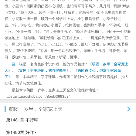
懂。小剧场：刚回家的奶团小心谨慎，生怕惹哥哥不高兴，几月后...“顾伊伊!放
下雪糕。”顾习大吼。顾辛吓得一抖，往后看，冰箱旁的小团子鬼鬼祟祟撕雪
糕，小屁股一扭一扭。顾习一个滑铲冲上去。小手攥紧雪糕，小身子转过
去。“哼，伊伊吃。”顾习抄起小团子，抢掉雪糕，丢到顾辛手中，“不许吃，肚
肚疼。”小脸一垮，“哼。”“哼，哥哥生气了。”顾习关掉冰箱门。小团子一个屁股
墩坐地上，“哇哇哇。”戴眼镜看书的汪汪冲上来，一个甩尾闪到伊伊面前。“汪
汪，尾巴打我脸了。”“汪汪，汪汪汪。”不能吃，肚肚不舒服。伊伊爬起来委屈
低头，“伊伊不吃吃。”采访：用一句话形容伊伊。顾辛：生气包，可爱包。顾
习：嗷嗷叫包，果果包。顾秉修：听话，懂事。
蓝二喵
是一名出色的小说作者，他的作品包括：《
萌团一岁半，全家宠上
天
》、《
震惊！男主绝嗣，我嘎嘎能生
》、《
奶团被读心，炮灰全家改命
了
》、等，本本精品，字字珠玑，作者蓝二喵创作的小说情节跌宕起伏、扣人
心弦，情节与文笔俱佳。
最新章节萌团一岁半，全家宠上天全文阅读推荐地址：
https://m.xpaoshuba.com/Book/369353/
萌团一岁半，全家宠上天
第1481章 不行咩
第1480章 好咩～