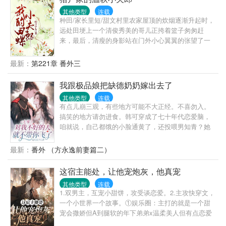
其他类型
连载
种田/家长里短/甜文村里农家屋顶的炊烟逐渐升起时，
远处田埂上一个清俊秀美的哥儿正挎着篮子匆匆赶
来，最后，清瘦的身影站在门外小心翼翼的张望了一
下，悄然将一个竹篮子放在了顾家院门口。刚分家，
饥肠辘辘的顾庭风准备去隔壁吴大叔家借两个红薯回
最新：
第221章 番外三
来烤着吃，不成想推开门就看见一个竹篮子放在家门
口，揭开一看，一碗晶莹透亮的红烧肉片，以及翠绿
我跟极品娘把缺德奶奶嫁出去了
可口的红苕尖。一连好几天家门口莫名多了个装着食
其他类型
连载
物的篮子，顾庭风心里暗忖道：莫非这世上真的有田
有点儿崩三观，有些地方可能不大正经。不喜勿入。
螺夫郎……
搞笑的地方请勿进食。韩可穿成了七十年代恋爱脑，
咱就说，自己都饿的小脸通黄了，还投喂男知青？她
这人自私还记仇，吃进去的都得给我还回来，我不痛
快那就都别痛快。男知青拦住求在一起，韩可情急之
最新：
番外 （方永逸前妻篇二）
下手一抖，一杯灵泉水洒在了男知青裤裆上……那后
果……女知青陷害，那就收走他们衣服，让他们‘光’明
这宿主能处，让他宠炮灰，他真宠
正大在一起。二叔阴险，原来工作是自家亲爹的啊！
其他类型
连载
那得赶快拿回来让他回家种地。奶奶作妖，那就把她
1.双男主，互宠小甜饼，攻受谈恋爱。2.主攻快穿文，
嫁出去，反正已经嫁两回了不差第三回。韩可和亲妈
一个小世界一个故事。①娱乐圈：主打的就是一个甜
阴险一笑。杨树沟的社员们发现，家家都吃不饱，为
宠会撒娇但A到腿软的年下弟弟x温柔美人但有点恋爱
啥老韩家越过越好？韩可：那个兵哥，我不想英年早
脑的哥哥秦逸本来是打算进入小世界后，帮着炮灰受