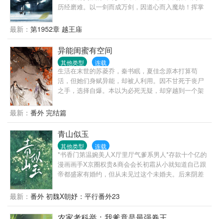
历经磨难。以一剑而成万剑，因道心而入魔劫！挥掌
中剑，杀不尽恩怨，斩不断情仇。是痴是癫，无惧世
人冷眼；成仙入魔，只在一念之间！
最新：
第1952章 越王庙
异能闺蜜有空间
其他类型
连载
生活在末世的苏菱乔，秦书眠，夏佳念原本打算苟
活，但她们身赋异能，却被人利用。因不甘死于丧尸
之手，选择自爆。本以为必死无疑，却穿越到一个架
空的朝代，还开局就逃荒。闺蜜三人苦苦哀嚎，什么
鬼！！！逃荒，完全不带怕的。路上没粮食怎么办？
最新：
番外 完结篇
别怕，灵泉空间，种啥长啥。生病了怎么办？别怕，
木系异能，啥病都治。遇土匪怎么办？别怕，我这一
青山似玉
身力气一手弄死一人。只不过，哪来的三个黏人精，
其他类型
连载
有多远滚多远，莫挨老子们！！！
*书香门第温婉美人X厅里厅气爹系男人*存款十个亿的
漫画画手X京圈权贵&商会会长初霜从小就知道自己跟
帝都盛家有婚约，但从未见过这个未婚夫。后来阴差
阳错住进盛家，见到姐妹的哥哥。盛炀举止清贵，生
得一副好皮囊，作为联姻对象远超及格线。中秋节盛
最新：
番外 初魏X朝妤：平行番外23
家人上门提亲，来的却是那位清肃淡漠的小叔。“小
叔，盛炀怎么没来？”“他为什么要来？”“你们都来替他
农家考科举：我爹竟是最强卷王