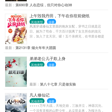
婚，要不你再考虑考虑？
牵线找个好老攻。但没想到进入世界的时间不对，直
最新：
第690章 人在恋综，但只对你心动38
接抱了小受。看着小受长在心巴上的脸蛋，他觉得，
交给别人，不如交给自己。追媳妇嘛，当然在脸皮厚
上午毁我丹田，下午在你坟前烧纸
啦，撒娇八连说来就来。哥哥好不好嘛~求求你啦~拜
其他类型
连载
托拜托~行不行啊~我不管嘛~你最好啦~我爱你呀~人
凤溪穿成修仙文里面的炮灰女配，穿书之日就是忌
家要嘛~江笙：他也不想动心呀~可是秦逸在和他撒娇
日。她为了苟命，千方百计脱离了女主所在的混元
欸~用最攻的声音唱着最甜的歌，这谁能抵的住~要命
宗，加入了玄天宗。嚯！五个亲师兄，在书里全都是
~?(??v??)?②、年代：糙汉攻VS小知青③、虫族：国
女主的舔狗，一个比一个死的惨。凤溪邪魅一笑：“舔
家发的老婆，真香④、古代：这个疯批太监有点甜
狗了不起吗？有我狗吗？”大师兄身中剧毒，只有女主
最新：
第2131章 烟火年年大团圆
⑤、兽世：兔耳少年他好乖⑥、现代：协议结婚找我
的血能够解毒，从此成了女主的资深舔狗，最后却被
我超甜⑦、现代：我在异世搞玄学...⑧、......
女主一脚踹入万丈魔渊，魂飞魄散？凤溪屁颠屁颠端
弟弟老公儿子欺上身
来一大盆狗血：“师兄，喝我的！我的剂量大，药效
其他类型
连载
足！”吞服完解毒丹，正准备割破手指的女
主：“……”二师兄身具餍族皇族血脉，女主给了他隐藏
血脉的丹药，从此二师兄心甘情愿为女主出生入死，
哪怕最后被女主推出去当替死鬼也甘之如饴？凤溪拿
最新：
第八十七章 只是做实验
出人族餍族友好一万年的盟约：“二师兄，尽情展示你
高贵的餍族皇族血脉吧！万千少女为你痴为你狂为你
凡人修仙记
咣咣撞大墙！”女主看着手里需要三个月服用一次的隐
血丹：“……”凤溪的人生信条：做得狗中狗，方为人上
其他类型
连载
+++++万年大战，天地交崩，三族并立，神器沉沦。
人！
一个没有灵根的山野少年，从尘世走来，为报大仇，