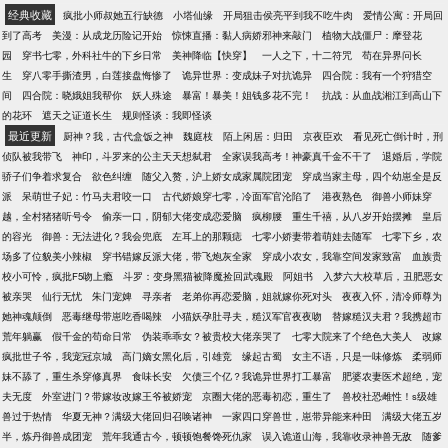
经典收藏
疯批小师叔她五行缺德
小塔仙缘
开局狙击侯亮平到我不吃牛肉
爱情公寓：开局回
到了高考
美漫：从成龙历险记开始
惊悚直播：黏人病娇邪神来敲门
植物大战僵尸：摩登花
园
穿书七零，外科社牛的下乡日常
美神降临【快穿】
一人之下，十二符咒
苟在异界问长
生
穿八零手撕渣男，白莲接盘悔惨了
诡异世界：变成妹子对抗诡异
四合院：我有一个狩猎空
间
四合院：晓娥姐我帮你
妖人殊途
暴富！暴美！姐钱多花不完！
抗战：从血战湘江到高山下
的花环
遮天之证道长生
规则怪谈：我即怪谈
最近更新
厨神？我，古代盒饭之神
魏庭枝
陌上闲居：归田
京夜臣欢
看见死亡倒计时，刑
侦队被我带飞
神印，斗罗来的公主天天想弑君
全家误我高考！神豪真千金不干了
退婚后，学院
骄子们争着求复合
欲色纠缠
随父入赘，沪上娇女成家属院团宠
穿成当家主母，四个幼崽全是反
派
呆萌世子妃：竹马夫君咬一口
古代娇娘穿七零，冷面军官沦陷了
港夜熟色
御兽小师妹穿
越，全村猪猪听号令
偷亲一口，阴郁大佬变成恋爱脑
疯柳腰
重生千禧，从八岁开始摆摊
皇后
的容光
御兽：无法进化？我会兜底
左耳上的那颗痣
七零小娇妻带着萌娃去随军
七零下乡，农
场多了位貌美小辣椒
穿书错嫁反派大佬，带飞炮灰全家
穿成小农女，我靠空间发家致富
血族贵
校小可怜，疯批F5吻上瘾
斗罗：变身黑猫被降魔捡回武魂殿
阿姐书
入梦六大校草后，丑肥恶女
被亲哭
仙行无忧
朱门宠婢
寻亲者
老弟你再恋爱脑，姐就嫁你死对头
夜夜入怀，清冷师尊为
她神魂颠倒
恶毒继母带崽吃香喝辣
小猫妖孕肚寻夫，糙汉军官夜夜吻
替嫁糙汉夫君？我携超市
荒年躺赢
假千金的苟命日常
伪装乖乖女？被贵校大佬亲哭了
七零大院来了个绝色大美人
改嫁
疯批世子爷，我宠冠京城
高门嫡女黑化后，引雄竞
缘起古蜀
女主不语，只是一味修炼
柔弱师
妹不舔了，重生杀穿修真界
食味长安
欠债三个亿？我诡异世界打工暴富
肥婆农妻医术超绝，宠
夫无度
外室进门？带嫁妆改嫁王爷被娇宠
京圈大佬的恶毒初恋，重生了
兽校社恐雌性！s级雄
兽过于热情
华夏无神？满级大佬回归召唤诸神
一家四口穿兽世，崽带异能来种田
满级大佬五岁
半，炼丹御兽成团宠
荒年我通古今，顿顿饱餐馋死仇家
误入诡道山海，我靠收录神兽无敌
随爹