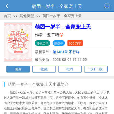
萌团一岁半，全家宠上天
首页
>>
其他类型
>>
萌团一岁半，全家宠上天
萌团一岁半，全家宠上天
作者：
蓝二喵
其他类型
连载中
650 万字
最新章节：
第1481章 不行咩
最后更新：2026-08-09 17:11:55
阅读
收藏
推荐
TXT下载
萌团一岁半，全家宠上天小说简介
{团宠＋萌宝＋真小团子＋带娃日常＋会说人话，为团子扮汪的狼王}伊伊从
被人嫌弃到一跃成为沈顾两家掌中宝，这个宝还得争。她有五个哥哥，冷冰冰
商业天才顾家大哥顾秉修，努力把伊伊养娇气的顾家二哥顾习，致力于揭穿汪
汪狼王身份的顾家三哥顾辛。温柔想全职带娃的沈家大哥，有自闭症的沈家二
哥。哥哥也是第一次带妹妹，什么都要学，伊伊也是第一次当小孩，什么都不