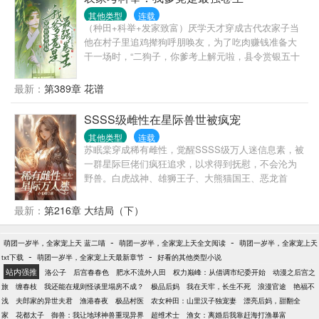
提亲，他本人怎么不到场？”男人黑眸看向她，凝视片
其他类型
连载
刻，一字一句动唇，“来提亲的人是我。”盛庭的话伴着
（种田+科举+发家致富）厌学天才穿成古代农家子当
晚风钻进耳蜗，她呆愣了足足五秒。“我与盛家的婚约
他在村子里追鸡撵狗呼朋唤友，为了吃肉赚钱准备大
是……”“一直都是我。”-婚后两人相敬如宾互不打扰。
干一场时，“二狗子，你爹考上解元啦，县令赏银五十
后来却发生了怪事，初霜三天两头梦游，目的地还是
两！”当他下定决心为了十岁之前摆脱秃头而读书
盛庭的房间！看着男人甩过来的监控录像，初霜心虚
时，“二狗子，你爹考试状元啦，你要当官二代啦！”当
最新：
第389章 花谱
得不行，再三保证不会有第二次，可后来却发生了N
他终于考上了状元，准备打马游街时，“二狗子，你爹
次。次数多了，她自己也起了疑心。某个假寐的晚
当上首辅啦，最强靠山就是他！”二狗子：到底谁才是
SSSS级雌性在星际兽世被疯宠
上，房门被人推开，男人熟门熟路将她抱去主卧…破
科举文男主啊！本文又名无cp无cp(男主和他爹都无cp
案了！初霜震惊不已，这还是她认识那个不苟言笑寡
其他类型
连载
救命这是女频文啦，不会开后宫，也没有娶公主)
淡禁欲的盛先生吗？
苏眠棠穿成稀有雌性，觉醒SSSS级万人迷信息素，被
一群星际巨佬们疯狂追求，以求得到抚慰，不会沦为
野兽。白虎战神、雄狮王子、大熊猫国王、恶龙首
领……各路大佬接踵而至。
最新：
第216章 大结局（下）
-
-
萌团一岁半，全家宠上天 蓝二喵
萌团一岁半，全家宠上天全文阅读
萌团一岁半，全家宠上天
-
-
txt下载
萌团一岁半，全家宠上天最新章节
好看的其他类型小说
站内强推
洛公子
后宫春春色
肥水不流外人田
权力巅峰：从借调市纪委开始
动漫之后宫之
旅
缠春枝
我还能在规则怪谈里塌房不成？
极品后妈
我在天牢，长生不死
浪漫官途
艳福不
浅
夫郎家的异世夫君
渔港春夜
极品村医
农女种田：山里汉子独宠妻
漂亮后妈，甜翻全
家
花都太子
御兽：我让地球神兽重现异界
超维术士
渔女：离婚后我靠赶海打渔暴富