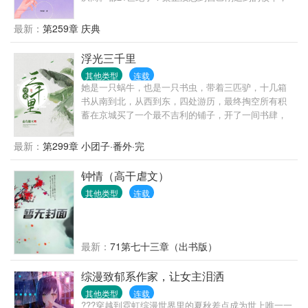
还没牵过手呢！就被娃娃亲给搅黄了！不过这娃娃亲
长得不比校草差，渐渐的，梁芷很没出息的沦陷
最新：
第259章 庆典
了……家人们，谁能抵挡得住白衬衫+制服+皮鞋的诱
惑啊！他说：“能不能消停一下？”她说：“你不行？”他
浮光三千里
眼睑低垂：“梁芷这是你自找的……”
其他类型
连载
她是一只蜗牛，也是一只书虫，带着三匹驴，十几箱
书从南到北，从西到东，四处游历，最终掏空所有积
蓄在京城买了一个最不吉利的铺子，开了一间书肆，
名为——斩春。非穿越、非重生、纯古言、慢热文。
非金手指女主，行千里路，读万卷书，身有风骨，却
最新：
第299章 小团子·番外·完
不清高自傲。人情练达，知世俗而不世俗，多才多
艺。
钟情（高干虐文）
其他类型
连载
最新：
71第七十三章（出书版）
综漫致郁系作家，让女主泪洒
其他类型
连载
???穿越到霓虹综漫世界里的夏秋差点成为世上唯一一