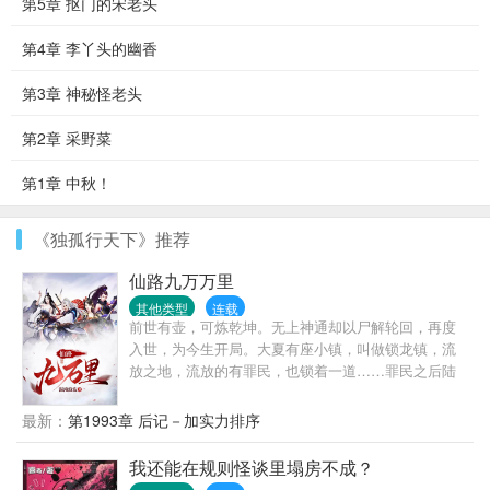
第5章 抠门的宋老头
第4章 李丫头的幽香
第3章 神秘怪老头
第2章 采野菜
第1章 中秋！
《独孤行天下》推荐
仙路九万万里
其他类型
连载
前世有壶，可炼乾坤。无上神通却以尸解轮回，再度
入世，为今生开局。大夏有座小镇，叫做锁龙镇，流
放之地，流放的有罪民，也锁着一道……罪民之后陆
缺，不得习武，不得修行，但有一天在梦里得到了一
尊壶。梦中岁月长，壶里乾坤大。一路前行，画过九
最新：
第1993章 后记－加实力排序
尾狐妖的脸儿，推开过酆都的门，亲眼所见炸开了石
头蹦出了猿……天门不高，且留人间。原来那接引万
我还能在规则怪谈里塌房不成？
族修行者过天门的人，竟然是她。（慢热，点看绝不