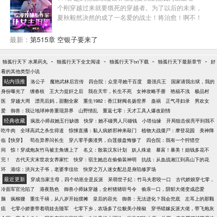
个刚穿越过来就要饿死的穿越者。为了以后的未来，
夏秋毅然决然的成了一名爱的战士！将治愈！啊不！
致郁的作品撒向人间！而这时被他牵扯上的女主角们
一个两个哭红了眼睛让他赔偿，哪能怎么办嘛？以身
最新：
第515章 空银子要来了
相许了！多女主！等等。
-
-
-
-
独孤行天下 水果药丸
独孤行天下全文阅读
独孤行天下txt下载
独孤行天下最新章节
好
看的其他类型小说
站内强推
洛公子
魔艳武林后宫传
四合院：众里寻她千百度
最强兵王
国家请我出狱，我的
身份曝光了
缠春枝
王大力捉奸之后
我在天牢，长生不死
女神攻略手册
艳福不浅
极品村
医
穿越大周
漂亮后妈，甜翻全家
重生1982：香江财阀名扬世界
蛊祸
正气寻妇录
男欢女
爱
御兽：我让地球神兽重现异界
山野情乱
重返七零：天才工具人爆改剧情
经典收藏
疯批小师叔她五行缺德
快穿：她不碰男人只碰钱
小塔仙缘
开局狙击侯亮平到我不
吃牛肉
全球高武之杀生得道
惊悚直播：黏人病娇邪神来敲门
植物大战僵尸：摩登花园
美神降
临【快穿】
苟在异界问长生
穿八零手撕渣男，白莲接盘悔惨了
四合院：我有一个狩猎空
间
惊！穿成炮灰竹马被主角缠上了
名义：散装汉东计划
妖人殊途
暴富！暴美！姐钱多花不
完！
古代天灾末世农女养家忙
快穿：宿主她总在偷偷装神明
抗战：从血战湘江到高山下的花
环
港综：洪兴太子爷，老婆李佳欣
快穿之万人迷女配总是身陷修罗场
最近更新
穿成当家主母，四个幼崽全是反派
呆萌世子妃：竹马夫君咬一口
古代娇娘穿七零，
冷面军官沦陷了
港夜熟色
御兽小师妹穿越，全村猪猪听号令
偷亲一口，阴郁大佬变成恋爱
脑
疯柳腰
重生千禧，从八岁开始摆摊
皇后的容光
御兽：无法进化？我会兜底
左耳上的那颗
痣
七零小娇妻带着萌娃去随军
七零下乡，农场多了位貌美小辣椒
穿书错嫁反派大佬，带飞炮灰