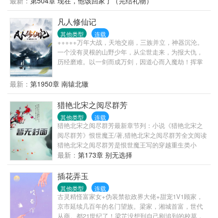
最新：
第504章 现在，他该回家了（完结礼物）
总，协议签好的，我们只是表面夫妻。”男人眼眸微
专注吃瓜躺平，保温杯里可乐配枸杞。新晋顶流煲鸡
眯，松了松领带，俯下身来：“协议？我早撕了。”盛沐
汤：“努力就可以改变一切！”池浅：“但是肾虚不行，
凡人修仙记
沐：“你，唔——”
口臭也不行，你得治。”茶派当红小花：“人家从来没谈
其他类型
连载
过恋爱啦。”池浅：“喜欢一个人是藏不住的，就算躲在
+++++万年大战，天地交崩，三族并立，神器沉沦。
衣柜里，也会被他老婆发现。”真千金女主：“真羡慕池
一个没有灵根的山野少年，从尘世走来，为报大仇，
浅说话直，不像我这么有礼貌。”池浅：“你发癫，别人
历经磨难。以一剑而成万剑，因道心而入魔劫！挥掌
放屁你拿嘴接，你比垃圾袋还能装。”不料池浅在发疯
中剑，杀不尽恩怨，斩不断情仇。是痴是癫，无惧世
路上狂奔，粉丝却越来越多！粉丝：她疯起来有种不
人冷眼；成仙入魔，只在一念之间！
最新：
第1950章 南辕北辙
顾他人死活的美感。…一开始，池浅以为池家只是普
通家庭。工薪族大舅告诉她：“你二舅是开店的，三舅
猎艳北宋之阅尽群芳
跑龙套，四舅在国外挖野菜，五舅在厂里拧螺丝。”事
实上……惊呆了好吗？池浅：这么多条大腿，今天该
其他类型
连载
抱哪一根呢？
猎艳北宋之阅尽群芳最新章节列：小说《猎艳北宋之
阅尽群芳》恨世魔王/著,猎艳北宋之阅尽群芳全文阅读
猎艳北宋之阅尽群芳是恨世魔王写的穿越重生类小
说.... 精明冷静的商界骄子穿越到腐朽而奢靡的北宋末
最新：
第173章 别无选择
年，开始一段充满传奇的猎艳之旅。 “二哥，冷静，一
定要冷静，关于你嫂嫂潘美人的事情，你一定要听我
插花弄玉
解释、、、” “师师，师师，你一定要等着我，可千万
其他类型
连载
别让那皇帝老儿抢了先、、、” （看多了校园、都市美
古灵精怪富家女+伪装禁欲政界大佬+甜宠1V1顾家，
女，不要忘记古代美女也是极品喔！）
京市延续几百年的名门望族。梁家，湘城首富，世代
从商。都21世纪了！梁芷没想到自己刚追到的校草，