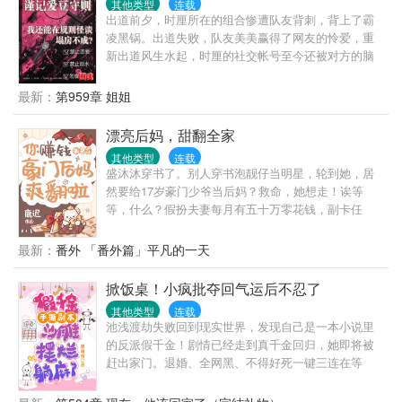
其他类型
连载
后悔。”
出道前夕，时厘所在的组合惨遭队友背刺，背上了霸
凌黑锅。出道失败，队友美美赢得了网友的怜爱，重
新出道风生水起，时厘的社交帐号至今还被对方的脑
残粉们团建追骂。好巧不巧，被公司雪藏的第三年，
惊悚降临。……（蛋糕的烛火熄灭，你将只剩下登顶
最新：
第959章 姐姐
这一条生路，为了你的生命安全，请务必遵守以下规
则：）
漂亮后妈，甜翻全家
其他类型
连载
盛沐沐穿书了。别人穿书泡靓仔当明星，轮到她，居
然要给17岁豪门少爷当后妈？救命，她想走！诶等
等，什么？假扮夫妻每月有五十万零花钱，副卡任
刷？她突然觉得又可以了！众人猜测：“后妈而已，能
有多爱？祁总娶个女人回来照顾儿子罢了。”酒会当
最新：
番外 「番外篇」平凡的一天
天，媒体如云，盛沐沐勾住男人脖子，甜腻腻唤了
声：老公~男人眸色深深，揽过纤腰，谣言不攻自破。
掀饭桌！小疯批夺回气运后不忍了
众人又道：无脑花瓶，空有样貌。盛沐沐：你管高考
其他类型
连载
700分的都市丽人叫花瓶？她开花店，网红竞相打卡，
池浅渡劫失败回到现实世界，发现自己是一本小说里
赚得盆满钵满；她创品牌，登上财经杂志年度榜单。
的反派假千金！剧情已经走到真千金回归，她即将被
再后来…傲娇继子：不是亲妈胜似亲妈。恶毒婆婆：
赶出家门。退婚、全网黑、不得好死一键三连在等
儿媳妇啊，什么时候带我去跳广场舞？—直到某天夜
她。池浅一脚踹翻这操蛋的剧本，她不干了！与其委
里，盛沐沐耳垂微红推开将她抵在墙边的男人。“祁
屈自己，不如创死别人！上求生综艺，别人求生，她