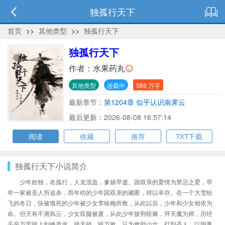
独孤行天下
首页
>>
其他类型
>>
独孤行天下
独孤行天下
作者：
水果药丸
其他类型
连载中
588 万字
最新章节：
第1204章 似乎认识南霁云
最后更新：2026-08-08 16:57:14
阅读
收藏
推荐
TXT下载
独孤行天下小说简介
少年姓独，名孤行，人龙混血，爹娘早逝。因双亲的爱情为禁忌之爱，早
年一家被圣人所追杀，而年幼的少年因双亲的藏匿，得以幸存。在一个大雪纷
飞的冬日，快被饿死的少年被少女李咏梅所救，从此以后，少年和少女相依为
命。但天有不测风云，少女双腿被废，从此少年披荆斩棘，拜天魔为师，历经
千辛万苦踏上剑修道途，踏天骄，斩万敌，只为救助少女，打到圣人，以明事