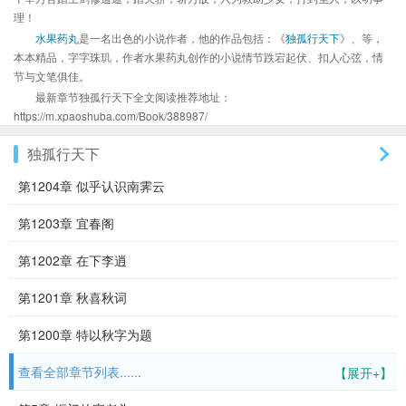
理！
水果药丸
是一名出色的小说作者，他的作品包括：《
独孤行天下
》、等，
本本精品，字字珠玑，作者水果药丸创作的小说情节跌宕起伏、扣人心弦，情
节与文笔俱佳。
最新章节独孤行天下全文阅读推荐地址：
https://m.xpaoshuba.com/Book/388987/
独孤行天下
第1204章 似乎认识南霁云
第1203章 宜春阁
第1202章 在下李逍
第1201章 秋喜秋词
第1200章 特以秋字为题
查看全部章节列表......
【展开+】