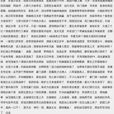
全家
穿成小农女，我靠空间发家致富
血族贵校小可怜，疯批F5吻上瘾
斗罗：变身黑猫被降魔捡
回武魂殿
阿姐书
入梦六大校草后，丑肥恶女被亲哭
仙行无忧
朱门宠婢
寻亲者
老弟你再恋
爱脑，姐就嫁你死对头
夜夜入怀，清冷师尊为她神魂颠倒
恶毒继母带崽吃香喝辣
小猫妖孕肚寻
夫，糙汉军官夜夜吻
替嫁糙汉夫君？我携超市荒年躺赢
假千金的苟命日常
伪装乖乖女？被贵校
大佬亲哭了
七零大院来了个绝色大美人
改嫁疯批世子爷，我宠冠京城
高门嫡女黑化后，引雄
竞
缘起古蜀
女主不语，只是一味修炼
柔弱师妹不舔了，重生杀穿修真界
食味长安
欠债三个
亿？我诡异世界打工暴富
肥婆农妻医术超绝，宠夫无度
外室进门？带嫁妆改嫁王爷被娇宠
京圈
大佬的恶毒初恋，重生了
兽校社恐雌性！s级雄兽过于热情
华夏无神？满级大佬回归召唤诸
神
一家四口穿兽世，崽带异能来种田
满级大佬五岁半，炼丹御兽成团宠
荒年我通古今，顿顿饱
餐馋死仇家
误入诡道山海，我靠收录神兽无敌
随爹入赘后，我被继母全家宠上天
挺孕肚种田？
失忆相公带我躺赢！
成都，我的爱
野狗咬月
知温赴寒
替师姐网恋，翻车被仙尊们宠坏了
假
千金有弹幕，疯批夫君宠疯了
恶兽夫日日争宠，丑雌哭求放个假
开局强吻贵校F4，假名媛被宠
疯
挨骂涨修为？满城大佬求我当师妹
说我克夫？转嫁摄政王全家悔断肠
重生之学霸修炼计
划
社恐小主播，钓疯各路神豪
全网禁惹！温小姐的锦鲤杀疯了
仙尊每天都在骂我不成器
直播
玄学赶海：反手捞个男模海神
豪门虐爱：恶魔夜少太撩人
八零凝脂美人，婴语满级成团宠
带兽
世众人回现代，开动物园爆火
暮色成溺
别人政斗我招工，不小心成女帝了
豪门第一姑奶奶
伪
装领主女儿后我成神了
诡异职场：陈护士又来值夜班了
穿成兽世恶雌：被九个兽夫亲哭了
国公
府丫鬟内卷日常
主母变豪门后妈，靠武力征服全家
兽校钓系女教授，兽夫们诱引沉沦
病娇暴君
请留步偷个香
侯府忘恩负义？权臣撑腰，我虐渣
竹马的偏爱藏不住
穿成秀才之女
蜀地酱
事
妹宝随爸入赘，反被继兄们宠上天
京婚缠欢
人在秦国，基建，搞钱两手抓
妹崽疯狂作死，
哥哥勾皇帝兜底
穿成京圈权贵男主的恶毒前女友
我是负心渣女啊！你怎么吻上来了
奶团三岁
半，鬼肉一口干！
渡天光
神印：我，魔族太女，重铸魔族！
娇软妹宝随军后，禁欲军官沦陷
了
点金