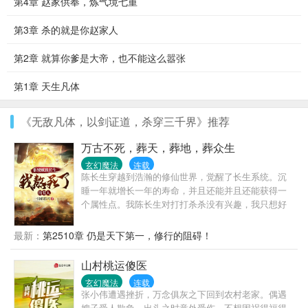
第4章 赵家供奉，炼气境七重
第3章 杀的就是你赵家人
第2章 就算你爹是大帝，也不能这么嚣张
第1章 天生凡体
《无敌凡体，以剑证道，杀穿三千界》推荐
万古不死，葬天，葬地，葬众生
玄幻魔法
连载
陈长生穿越到浩瀚的修仙世界，觉醒了长生系统。沉
睡一年就增长一年的寿命，并且还能并且还能获得一
个属性点。我陈长生对打打杀杀没有兴趣，我只想好
好的睡觉，顺便给人送一下钟。沉睡十年，曾经的村
子已经物是人非。沉睡百年，昔日的皇朝已经不在。
最新：
第2510章 仍是天下第一，修行的阻碍！
沉睡千年，随手中下的花朵，已经成为无数修士争抢
的灵药。沉睡万年，原来养的小鸟已经变成了一方妖
山村桃运傻医
帝。“你挖了我王家的祖坟，我们王家和你不共戴
玄幻魔法
连载
天！”“一帮小兔崽子，怎么说话呢？”“当年我和你们王
张小伟遭遇挫折，万念俱灰之下回到农村老家。偶遇
家先祖一起偷过鸡摸过狗，这块风水宝地还是我帮他
嫂子受人欺负，出头之时意外受伤，不想因祸得福得