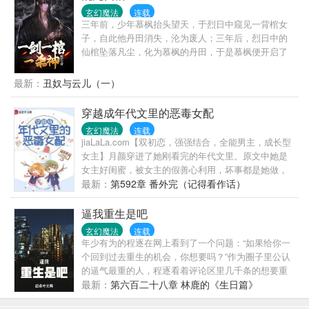
玄幻魔法
连载
三年前，少年慕枫抬头望天，于烈日中窥见一背棺女
子，自此他丹田消失，沦为废人；三年后，烈日中的
仙棺坠落凡尘，化为慕枫的丹田，于是慕枫便开启了
一段轰轰烈烈的无敌之路。多年以后，慕枫背仙棺，
踏仙路，剑指仙穹：“我虽凡人，亦可斩仙！”
最新：
丑奴与云儿（一）
穿越成年代文里的恶毒女配
玄幻魔法
连载
jiaLaLa.com【双初恋，强强结合，全能男主，成长型
女主】月颜穿进了她刚看完的年代文里。原文中她是
女主好闺蜜，被女主的假善心利用，坏事都是她做，
22xsw.com女主成了真善美代表，而她被万人嫌。月
最新：
第592章 番外完（记得看作话）
颜穿书后的第一件事就是和女主交恶，顺便离她远远
的，惹不起还躲不起！仇非死于飞船失事，莫名来到
逼我重生是吧
书里成了女主的备胎男二，他的存在就是给男女主当
玄幻魔法
连载
提款机送温暖。提前知道剧情的仇非决定跑路，这备
年少有为的程逐在网上看到了一个问题：“如果给你一
胎谁爱当谁当！qbxiaoshuo.com
个回到过去重生的机会，你想要吗？”作为圈子里公认
的逼气最重的人，程逐看着评论区里几千条的想要重
生，直接装起来了，回了句“不想”，并配上了银行卡里
最新：
第六百二十八章 林鹿的《生日篇》
那亮眼的余额截图。然而下一刻......他重生了！……本