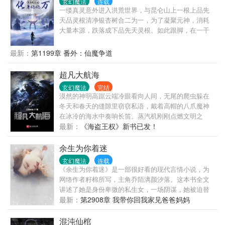
玄幻魔法
连载
一缕真灵意外进入洪荒世界，与昆仑山上一根上品先
天品灵根清净银杏树合二为一，为了凝聚元神，消耗
大量本源，跌落成下品先天灵根。如此跟脚，在一干
洪荒顶级大能面前，难免有沦为座下童子的风险。系
统，千呼万唤不出来。外挂，日夜祈祷没反应。为了
最新：
第1199章 番外：仙魔争道
免于在洪荒接连不断的大劫中化为灰灰，他只好发奋
图强，一边日夜苦修，参天悟道，恢复原有品阶，一
超凡大航海
边发挥本体净化天赋，不断自残，折断枝干扦插大
玄幻魔法
完结
地，化身无数，净化天地煞气、浊气、晦气等，成为
漠然的神明高踞云端冷眼看向人间，无尾的爬虫躲在
洪荒有德道人。直到某一天，他发现九天十地，到处
冬天和春天的缝隙里窃窃私语，戴着高帽的八爪魔神
都是自己的分身。
在冰冷的海水中奏响长笛。蒸汽机刚刚点燃文明之
光，剑术和巫术展开对决，炼金枪炮与风帆战舰奏响
最新：
《海盗王权》新书已发！
死亡，秘密结社与正神教会追逐躲藏，大时代已经拉
开帷幕，大航海！大开拓！地理大发现！有波澜壮阔
余生为你着迷
的史诗，也有阴邪诡诈的谋划，文明征服野蛮？不，
玄幻魔法
连载
只有野蛮和更野蛮！ 艾文从海滨小城中苏醒，以没落
《余生为你着迷》是一部很好看的现代言情小说，为
贵族后裔的身份崛起，一步步走入旋涡的中心，摘下
网络作者籽棉所写，主角乔陌漓颜汐落。这本书全文
那顶位于超凡巅峰的奇迹冠冕。
讲述了她是身份卑微的私生女，一场阴谋，她被迫替
代姐姐嫁入轮椅中神秘的他，白天他温软如玉宠她入
最新：
第2908章 我带你回我家见爸爸妈妈
骨，晚上他变成饿狼把她吃干抹净！
混沌仙棺