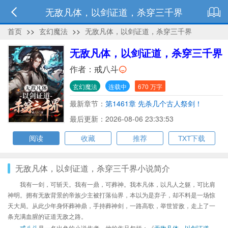
无敌凡体，以剑证道，杀穿三千界
首页
>>
玄幻魔法
>>
无敌凡体，以剑证道，杀穿三千界
无敌凡体，以剑证道，杀穿三千界
作者：
戒八斗
玄幻魔法
连载中
670 万字
最新章节：
第1461章 先杀几个古人祭剑！
最后更新：2026-08-06 23:33:53
阅读
收藏
推荐
TXT下载
无敌凡体，以剑证道，杀穿三千界小说简介
我有一剑，可斩天。我有一鼎，可葬神。我本凡体，以凡人之躯，可比肩
神明。拥有无敌背景的帝族少主被打落仙界，本以为是弃子，却不料是一场惊
天大局。从此少年身怀葬神鼎，手持葬神剑，一路高歌，举世皆敌，走上了一
条充满血腥的证道无敌之路。
戒八斗
是一名出色的小说作者，他的作品包括：《
无敌凡体，以剑证道，