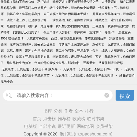
修仙路：修仙不卷怎么修
巫门诡道
独断万古！座下弟子皆是气运之子
太清天师道
苟在武道世
界称尊做祖
最强宗门从收徒开始
转生没落千金，我的数值突破天际
情根废材？不，情道尊
师
仙落凡尘：将军的掌心娇
多子多福？我的道侣能增加天赋！
开局盗走徐凤年实力，我称霸雪
中
洪荒：这三界，还是朕说了算！
满级基础刀法，屠戮整个武道
神戮之主
这个仙门全靠玩
家
最强修仙弱鸡
缓归乡
鬼道修神
我只想安静的做两界生意
三界至尊：我要和瑶池双修
病
娇师尊：我的徒儿又想跑了！
张三丰传承人异界行
市井武神
混沌掌印
修仙KPI
黑色旋涡：
356个暗蚀的童话
大荒玄穹彝荒录
西幻：被动技能胜利法
修炼废柴闯仙界
穿越诸葛亮，重整
蜀国
魔尊的五星好评：绩效她甜爆三界
零阶魔导士的逆序法则
双修万界
九霄雷脉：全宗门团
宠
武炼九重天
混沌：创世神的偏宠
第二次的召唤，开局拿下小公主
综武：人刚还俗，女侠们
纷纷上门
盗墓：开局获得应龙血脉
绑定系统后，废材逆袭成永恒
西游：我截教散了，你佛门没
了
异世界转生为猪神
什么叫骨粉能改变世界？那叫特性
逆麟天命
从废脉到混沌帝尊
-
-
无敌凡体，以剑证道，杀穿三千界 戒八斗
无敌凡体，以剑证道，杀穿三千界txt下载
无敌凡
-
-
体，以剑证道，杀穿三千界最新章节
无敌凡体，以剑证道，杀穿三千界全文阅读
好看的玄幻
魔法小说
搜索
书库
分类
作者
全本
排行
首页
点击榜
推荐榜
收藏榜
临时书架
电脑版
全部小说
最近更新
网站地图
会员书架
Copyright © 2026
泡书吧 (m.xpaoshuba.com)