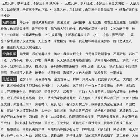
书又名《好女孩别辜负，坏女孩别浪费》、《谁说我
-
-
无敌凡体，以剑证道，杀穿三千界 戒八斗
无敌凡体，以剑证道，杀穿三千界全文阅读
无敌凡
只想搞钱，成年人不做选择》、《浪子把头都浪掉
-
-
体，以剑证道，杀穿三千界txt下载
无敌凡体，以剑证道，杀穿三千界最新章节
好看的玄幻魔
了，怎么个回法》、《叫你心中无女人，没叫你身边
法小说
没女人》等。
站内强推
洛公子
魔艳武林后宫传
媚爱如蜜
山村情事
遍地尤物
都市之魔主重生
我雕刻
神像，敕封诸天神明
诡异药剂师：我的病人皆为恐怖
猎户家的温软小夫郎
女神攻略手册
长
生：一曲唢呐，送葬诸天仙帝
上位[娱乐圈]
夫郎家的异世夫君
小川，求你，弄死我吧！
震
惊！穿书后娶了反派大佬
无上炼体
末世巨贾
御兽：我让地球神兽重现异界
抗日之铁血八
路
重生四九城之大院顽主儿
经典收藏
踏天境
我的诡异人生
诡秘：我为灰烬之主
代号修罗最新章节
不死帝尊
武映三
千道
万古不死，葬天，葬地，葬众生
从天煞孤星开始趋吉避凶
从零开始不做魔王
洪荒：有此
义子，我鸿钧想当好人
御灵少女：开局契约SSS级校花
光明之路
遮天记
我们反派才不想当踏
脚石
霍格沃茨之轨迹
婉书华
追阴神探
海贼王之血色大剑豪
诡秘复苏
一墨难弃
最近更新
盗梦千年
异界游乐场
蛮荒古界记
封神：拜师元始，我竟成了周武王
大周第一武
夫
废灵根修炼慢？但我长生不死啊！
凡人修仙：疯了吧！你一百岁了还要修仙
剑来：谪仙临
世，开局娶妻宁姚
天骄战纪
逍遥行万古
武帝重生
玄幻：人在废丹房，我能合成万物
神级卡
徒
成了反派却想当舔狗
玄幻：从成为家族灵兽开始
凡人修仙：从废丹房杂役开始
逆女！他镇
压大凶，你逐他出宗？
雾临时代
聚灵飞升
看守废丹房五年，我靠变废为宝证道成仙
帝国权
杖
穿越斗罗之擂鼓瓮金锤
太平令
傲世灵主
我的灵兽有点强
娘子真不是蛇妖
武道长生：从
猎户开始加点修行
囚仙塔
刚抽中SSS级天赋，你跟我说游戏停服
开局废柴师叔祖，收徒返还躺
平成仙
【综影视】与天作赌
重生之，玉龙大陆
领袖之证：风过无痕
我靠生子卷成三界女
帝
极限修仙
带着灵诀闯异界
离婚后高冷爵少有点方
师尊凶猛
剑斩仙门
剑动仙朝
逆天邪
神：师尊，你不太对劲
超级无敌，选择系统
寒棺仙缘传
我的游戏角色成精了
逆天邪神
天骄