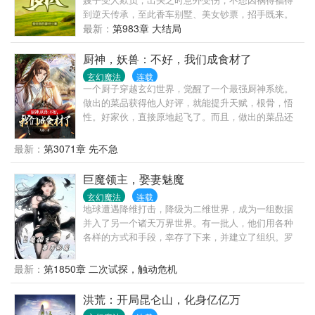
找的呢。”“现在我来看看他，不行吗？”说着，陈长生
到逆天传承，至此香车别墅、美女钞票，招手既来。
随手掏出腰间的柴刀轻轻一划，整个天空瞬间裂成了
最新：
第983章 大结局
两半。人族大帝：老师，是你回来了吗？禁地之主：
曾经的故人呀，我该怎么面对你。......
厨神，妖兽：不好，我们成食材了
玄幻魔法
连载
一个厨子穿越玄幻世界，觉醒了一个最强厨神系统。
做出的菜品获得他人好评，就能提升天赋，根骨，悟
性。好家伙，直接原地起飞了。而且，做出的菜品还
有特殊功效，能增强肉身，温养身体，清除暗
伤.............整个宗门都沸腾了。上至老祖，太上长
最新：
第3071章 先不急
老，宗主，下至杂役弟子，都为了这一口吃的而陷入
了疯狂。宗主，“我是宗主，理应由我来吃这第一
巨魔领主，娶妻魅魔
口。”老祖“滚犊子，我都没几年好活了，想吃口东西有
玄幻魔法
连载
错？”众弟子“饭点到了，兄弟们冲啊。”
地球遭遇降维打击，降级为二维世界，成为一组数据
并入了另一个诸天万界世界。有一批人，他们用各种
各样的方式和手段，幸存了下来，并建立了组织。罗
山海就是幸存者之一！不过，这时罗山海已经不叫罗
山海了，他叫刹克司·弥阎。他是灰烬之种！他是巨魔
最新：
第1850章 二次试探，触动危机
之王！他是黑荒之森的血腥之主！他是的最强半神！
他曾一矛射杀巨龙！……他叫刹克司·弥阎，他的帐篷
洪荒：开局昆仑山，化身亿亿万
里，藏着无数宝藏，也藏着无数母老虎！！