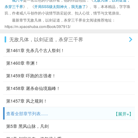
杀穿三千界
》、《
开局SSS级太阳神火，我无敌了
》、等，本本精品，字字珠
玑，作者戒八斗创作的小说情节跌宕起伏、扣人心弦，情节与文笔俱佳。
最新章节无敌凡体，以剑证道，杀穿三千界全文阅读推荐地址：
https://m.xpaoshuba.com/Book/397913/
无敌凡体，以剑证道，杀穿三千界
第1461章 先杀几个古人祭剑！
第1460章 帝渊！
第1459章 吓跑的古强者！
第1458章 屠杀命仙境巅峰！
第1457章 风之规则！
查看全部章节列表......
【展开+】
第5章 黑风山脉，凡剑