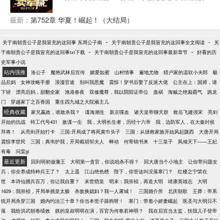
现代化装备，哈喇子都流出来了。“要要要！老子都
要！老子用木材跟你换！”“对了，老李，你知不知道有
最新：
第752章 华夏！崛起！（大结局）
种东西叫做蘑菇蛋？”一个现代网红佣兵，意外获得任
意门，开启了一段另类的倒卖军火生涯。
-
-
关于南朝贵公子是我冒充的这回事 东周公子南
关于南朝贵公子是我冒充的这回事全文阅读
关
-
-
于南朝贵公子是我冒充的这回事txt下载
关于南朝贵公子是我冒充的这回事最新章节
好看的历
史军事小说
站内强推
洛公子
魔艳武林后宫传
媚爱如蜜
山村情事
遍地尤物
猎户家的温软小夫郎
极
品后妈
女神攻略手册
浪漫官途
别叫我恶魔
震惊！穿书后娶了反派大佬
公主在上：国师，请
下轿
漂亮后妈，甜翻全家
渔港春夜
双修魔尊，我以阴阳证帝位
蛊祸
海贼之绝巅霸气
跳龙
门
穿越家丁之百香国
重生四九城之大院顽主儿
经典收藏
家兄嬴政，谁敢杀我？
谍海潮生
新京喋血
诸天皇帝聊天群
救岳飞建强宋
亮剑
开始的抗战
特工代号431
敌谍一生
我，大明长生者，历经十六帝
我，边防军人，在大秦封侯
拜将！
从亮剑开始打卡
三国:开局成了将死黄巾头子
三国：从拯救家族开始风起陇西
大唐开局
震惊李世民
三国：典韦护我，开局截胡邹夫人
蝉动
何寄锦书来
十三皇子
凤倾天下——王妃
有毒
问棠gl
最近更新
回到明初做藩王
大明第一贪官，你说咱杀不得？
回大唐当个小地主
让你带问题女
兵，你全养成特种兵王了？
太上遥
江山绝色榜
陛下，你管这叫没落寒门？
红楼之宁荣在
世
本诗仙拥兵百万，你让我自重？
末世猎皇
明末：我崇祯，再造大明
靖康英雄志
大明
1629：我崇祯，开局单挑皇太极
杀敌换媳妇？我一人屠城！
三国婚介所
北庆朝歌
王莽：帝系
统开局杀穿三国
婚内约法三十章？你当本世子舔狗呀！
寒门：带着小娇妻崛起
医圣与大明日不
落
我给洪武朝卷绩效
朕的皇叔明明在演，百官为何奉若神明？
我在后宫当太监，扶我儿子登帝