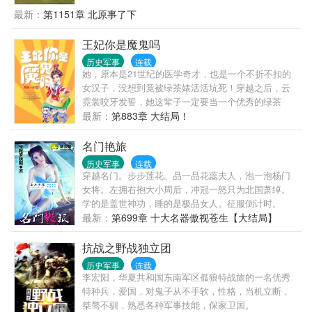
最新：
第1151章 北原事了下
王妃你是魔鬼吗
历史军事
连载
她，原本是21世纪的医学奇才，也是一个不折不扣的
女汉子，没想到竟被绿茶婊活活坑死！穿越之后，云
霓裳咬牙发誓，她这辈子一定要当一个优秀的绿茶
婊，作天作地、挥斥方遒，一雪前耻！
最新：
第883章 大结局！
名门艳旅
历史军事
连载
穿越名门。步步莲花。品一品花蕊夫人，泡一泡杨门
女将。左拥右抱大小周后，冲冠一怒只为北国萧绰。
学的是盖世神功，睡的是极品女人。征服倒计时。
最新：
第699章 十大名器傲视苍生【大结局】
抗战之野战独立团
历史军事
连载
李宏阳，华夏共和国东南军区孤狼特战旅的一名优秀
特种兵，爱国，对鬼子从不手软，性格，当机立断，
桀骜不驯，熟悉各种军事技能，保家卫国。