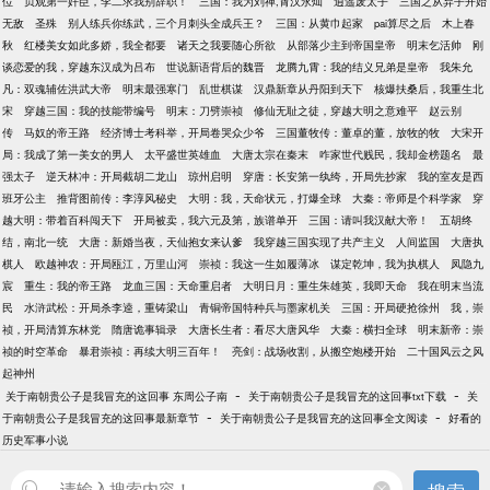
位
贞观第一奸臣，李二求我别辞职！
三国：我为刘禅,霄汉永灿
逍遥废太子
三国之从弃子开始
无敌
圣殊
别人练兵你练武，三个月刺头全成兵王？
三国：从黄巾起家
pai算尽之后
木上春
秋
红楼美女如此多娇，我全都要
诸天之我要随心所欲
从部落少主到帝国皇帝
明末乞活帅
刚
谈恋爱的我，穿越东汉成为吕布
世说新语背后的魏晋
龙腾九霄：我的结义兄弟是皇帝
我朱允
凡：双魂辅佐洪武大帝
明末最强寒门
乱世棋谋
汉鼎新章从丹阳到天下
核爆扶桑后，我重生北
宋
穿越三国：我的技能带编号
明末：刀劈崇祯
修仙无耻之徒，穿越大明之意难平
赵云别
传
马奴的帝王路
经济博士考科举，开局卷哭众少爷
三国董牧传：董卓的董，放牧的牧
大宋开
局：我成了第一美女的男人
太平盛世英雄血
大唐太宗在秦末
咋家世代贱民，我却金榜题名
最
强太子
逆天林冲：开局截胡二龙山
琼州启明
穿唐：长安第一纨绔，开局先抄家
我的室友是西
班牙公主
推背图前传：李淳风秘史
大明：我，天命状元，打爆全球
大秦：帝师是个科学家
穿
越大明：带着百科闯天下
开局被卖，我六元及第，族谱单开
三国：请叫我汉献大帝！
五胡终
结，南北一统
大唐：新婚当夜，天仙抱女来认爹
我穿越三国实现了共产主义
人间监国
大唐执
棋人
欧越神农：开局瓯江，万里山河
崇祯：我这一生如履薄冰
谋定乾坤，我为执棋人
凤隐九
宸
重生：我的帝王路
龙血三国：天命重启者
大明日月：重生朱雄英，我即天命
我在明末当流
民
水浒武松：开局杀李逵，重铸梁山
青铜帝国特种兵与墨家机关
三国：开局硬抢徐州
我，崇
祯，开局清算东林党
隋唐诡事辑录
大唐长生者：看尽大唐风华
大秦：横扫全球
明末新帝：崇
祯的时空革命
暴君崇祯：再续大明三百年！
亮剑：战场收割，从搬空炮楼开始
二十国风云之风
起神州
-
-
关于南朝贵公子是我冒充的这回事 东周公子南
关于南朝贵公子是我冒充的这回事txt下载
关
-
-
于南朝贵公子是我冒充的这回事最新章节
关于南朝贵公子是我冒充的这回事全文阅读
好看的
历史军事小说