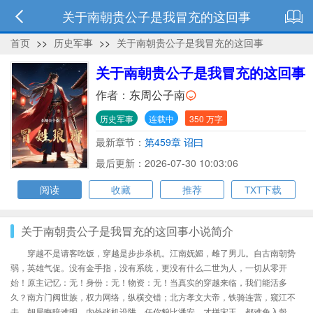
关于南朝贵公子是我冒充的这回事
首页
>>
历史军事
>>
关于南朝贵公子是我冒充的这回事
关于南朝贵公子是我冒充的这回事
作者：
东周公子南
历史军事
连载中
350 万字
最新章节：
第459章 诏曰
最后更新：2026-07-30 10:03:06
阅读
收藏
推荐
TXT下载
关于南朝贵公子是我冒充的这回事小说简介
穿越不是请客吃饭，穿越是步步杀机。江南妩媚，雌了男儿。自古南朝势
弱，英雄气促。没有金手指，没有系统，更没有什么二世为人，一切从零开
始！原主记忆：无！身份：无！物资：无！当真实的穿越来临，我们能活多
久？南方门阀世族，权力网络，纵横交错；北方孝文大帝，铁骑连营，窥江不
去。朝局晦暗难明，内外张机设阱，任你貌比潘安，才拼宋玉，都难免入彀，