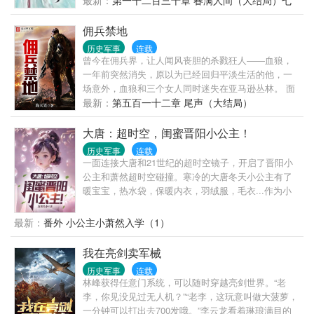
最新：
第一千二百三十章 春满人间（大结局）七
带去！嗯，王公大臣府上有漂亮女子一并带去，朕就
不信他李辰安一个都看不上！” “……陛下，长公主年
佣兵禁地
已三十六，十七公主才五岁……另外，咱越国和宁国
历史军事
连载
正在打仗……” “停战停战，打个屁的仗！现在最紧要
曾今在佣兵界，让人闻风丧胆的杀戮狂人——血狼，
的是让李辰安成为朕的女婿！” “至于年龄，万一李辰
一年前突然消失，原以为已经回归平淡生活的他，一
安的喜好与众不同呢？” “……” 忽然之间，各国异动，
场意外，血狼和三个女人同时迷失在亚马逊丛林。 面
无数美女向广陵城而去。 她们要找的只有一个人——
对接踵而来的佣兵、海盗和杀手的连环追杀，为了生
最新：
第五百一十二章 尾声（大结局）
李辰安！ 李辰安就懵逼了，我不就是开了个小酒馆，
存下去，为了保护身边的女人不受伤害，唐夜不得不
写写诗种种田打打铁，无聊带着丽镜司的那一帮女人
重新拾起他的另一个身份。 一个还没有开枪的狙击
大唐：超时空，闺蜜晋阳小公主！
将草原上荒人给灭了而已啊！
手，才是最可怕的狙击手； 没有立刻亮出獠牙的唐
历史军事
连载
夜，才是那个被人号称最致命的杀戮机器——血狼。
一面连接大唐和21世纪的超时空镜子，开启了晋阳小
公主和萧然超时空碰撞。寒冷的大唐冬天小公主有了
暖宝宝，热水袋，保暖内衣，羽绒服，毛衣...作为小
吃货，各种糖果，糕点，奶茶小零食自然是不能少
的。土豆，玉米，红薯，这些不属于大唐的东西出现
最新：
番外 小公主小萧然入学（1）
在大唐。小公主：小囔君，窝要七又又！小公主：窝
哒，这些都系窝哒！小囔君也系窝哒！李丽质：叫姐
我在亮剑卖军械
夫！小公主：姐夫也系窝哒！李丽质：你知不知道为
历史军事
连载
什么叫姐夫？
林峰获得任意门系统，可以随时穿越亮剑世界。“老
李，你见没见过无人机？”“老李，这玩意叫做大菠萝，
一分钟可以打出去700发哦。”李云龙看着琳琅满目的