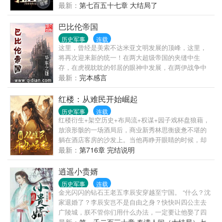
最新：
第七百五十七章 大结局了
巴比伦帝国
历史军事
连载
这里，曾经是美索不达米亚文明发展的顶峰，这里，
将再次迎来新的统一！在两大超级帝国的夹缝中生
存，在虎视眈眈的邻居的眼神中发展，在两伊战争中
壮大。重生为萨达姆的儿子，改写伊拉克的命运！新
最新：
完本感言
的巴比伦帝国，屹立在世界之巅！......
红楼：从难民开始崛起
历史军事
连载
红楼衍生+架空历史+布局流+权谋+园子戏杯盘狼藉，
放浪形骸的一场酒局后，商业新秀林思衡疲惫不堪的
躺在酒店客房的沙发上。当他再睁开眼睛的时候，却
发现自己已经来到了一片陌生的世界...饥寒交迫，虎
最新：
第716章 完结说明
狼环伺。主角只有奋力挣扎！当他刚刚从这世间抬起
头来时。却见眼前有一明眸善睐的少女，朝他微笑行
逍遥小贵婿
礼：“黛玉，见过师兄。”...娶黛玉，救金钗，醉卧美人
历史军事
连载
膝，平乱军，挽山河，醒掌天下权。
金光闪闪的钻石王老五李辰安穿越至宁国。 “什么？沈
家退婚了？李辰安岂不是自由之身？快快叫四公主去
广陵城，朕不管你们用什么办法，一定要让他娶了四
公主！” “速派使节前往宁国，将朕的十七个公主全都