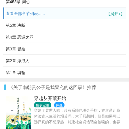
第455章 问心
查看全部章节列表......
【展开+】
第5章 决断
第4章 恶逆之罪
第3章 冒姓
第2章 浮浪人
第1章 魂瓶
《关于南朝贵公子是我冒充的这回事》推荐
穿越从开荒开始
历史军事
连载
穿越了异世大陆，没有系统也没金手指，难道是让我
体验古人生活的艰苦吗，木千羽想到，但是如果可以
选择真的不想穿越，封建社会说错话会被嘎的，也容
易饿死，更容易病死，算了，既来之则安之吧。