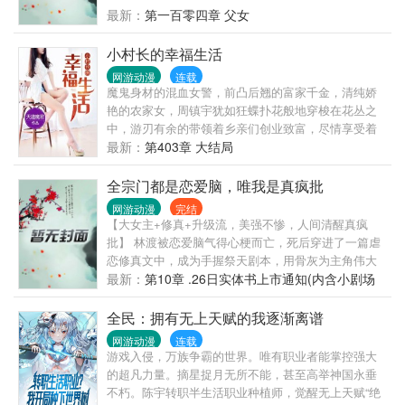
最新：
第一百零四章 父女
小村长的幸福生活
网游动漫
连载
魔鬼身材的混血女警，前凸后翘的富家千金，清纯娇
艳的农家女，周镇宇犹如狂蝶扑花般地穿梭在花丛之
中，游刃有余的带领着乡亲们创业致富，尽情享受着
他小村长的幸福生活。
最新：
第403章 大结局
全宗门都是恋爱脑，唯我是真疯批
网游动漫
完结
【大女主+修真+升级流，美强不惨，人间清醒真疯
批】 林渡被恋爱脑气得心梗而亡，死后穿进了一篇虐
恋修真文中，成为手握祭天剧本，用骨灰为主角伟大
爱情铺路的美强惨小师叔。 看完了剧本，她缓缓打出
最新：
第10章 .26日实体书上市通知(内含小剧场
一个问号，“这宗门山上的野菜都被挖光了吧？” 系统
番外)
循循善诱：看到你们宗门那帮恋爱脑了吗？拯救他
全民：拥有无上天赋的我逐渐离谱
们，你就能活。 林渡：一个愿打一个愿挨，尊重嘲笑
网游动漫
连载
锁死。 系统：亲亲你的寿命还有一天哦。 林渡
游戏入侵，万族争霸的世界。唯有职业者能掌控强大
的超凡力量。摘星捉月无所不能，甚至高举神国永垂
不朽。陈宇转职半生活职业种植师，觉醒无上天赋“绝