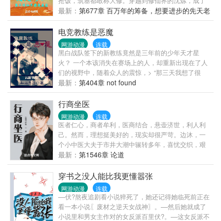
抢饭，筑基都敢称大修。穿越到修仙界的沈炼，成了
方面不用太较真；
一名五灵根齐全的小修士，带着一张稳健面板，开始
最新：
第677章 百万年的筹备，想要进步的先天老
了小心谨慎的修行之路。要问他修行最重要的是什
仙
么？沈炼肯定回答。是环境！一个安稳的大环境！朝
电竞教练是恶魔
不保夕，食不果腹，妖魔乱舞，哪能安稳的修行。于
网游动漫
连载
是乎，沈炼在整个修仙界各地反复横挑，哪里安稳就
黑白战队签下的新教练竟然是三年前的少年天才星
去搬去哪里。极力减少争斗，避开有纷争的杀劫。能
火？ 一个本该消失在赛场上的人，却重新出现在了人
苟则苟，能跑就跑，从不轻易进入危险之中。每当遇
们的视野中，随着众人的震惊，> “那三天我想了很
到避不开的杀劫之时，沈炼都会三省吾身。这事，非
久，有很多事情我还没有完成，所以我活下来了。” 柯
最新：
第404章 not found
干不可吗？此行，成功率超过九成八了吗？退路，安
月：“我当然相信司法是公正的，可是，人不是。” 林
排好了吗？符箓贴满全身，傀儡守护在侧，凡事谋而
沉：“当第一年的时候，你没有醒来，我想，只要你能
行商坐医
后动，杀人之后必送挫骨扬灰一条龙服务，之后远遁
够醒来了，我就一定要对你说，我喜欢你，我要让你
网游动漫
连载
千里、万里，换皮换家，岁月轮转，飞升在即，天降
知道这份感情。” “第二年的时候，你还是没有醒来，
医者仁心，商者牟利，医商结合，悬壶济世，利人利
灵粹，凡沾染真仙气息的地方，皆有造化。直到此
我想，只要你能够看我一眼，我一定要让你和我在一
己。然而，理想挺美好的，现实却很严苛。边沐，一
刻，沈炼赫然发现整个修仙界，到处都是他留下来仙
起，即便你不同意。” “到了第三年，你依旧在梦着一
个小中医大夫于市井大潮中辗转多年，喜忧交织，艰
踪。
场美梦，我只觉得，无论你醒不醒来，我都不会再放
辛地成长为一代名医。不经意间，财神光顾，财务方
最新：
第1546章 论道
手了，不想再错过了。” “我渐渐变成了《一千零一
面也彻底脱贫。
夜》中瓶子里的那个魔鬼，随着时间的推移，我的感
穿书之没人能比我更懂嚣张
情只会更加浓烈，我只会贪婪地渴求更多……” “请原
网游动漫
连载
谅我的自私，但我并不打算改掉。” 这世上还有人爱着
––伏?熬夜追剧看小说猝死了，她还记得她临死前正在
你，所以，活下去，和我一起。 【斯文败类女扮男装
看一本小说〖废材之逆天女战神〗。––然后她就成了
女主】×【温润如玉明月清风男主】 女主伪君子，阴
小说里和男女主作对的女反派百里伏?。––这女反派不
暗抑郁；男主世家出来的谦谦公子 > 主线电竞，中间