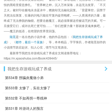
恒的黑暗里窒息挣扎。「世界树之种」沉入万米深海，永远无法发芽。「不灭
之火」被封印在极地永冻蓝冰中，燃烧却无法融化囚笼。「雷霆掌控」囚禁于
天然法拉第笼，狂暴的闪电只能在牢笼内徒劳咆哮。——人类渴求的力量，最
终成了无法挣脱的枷锁。想要击败魔王，就必须掌握这些被诅咒的天赋。可一
旦接受它们，或许比死亡更可怕……「你们想要力量？那就拿灵魂来换吧。」
——魔王的低语，在绝望的世界里回荡。
陆苋
是一名出色的小说作者，他的作品包括：《
我把生存游戏玩成了养
成
》、《
都市，最后一个巫族
》、等，本本精品，字字珠玑，作者陆苋创作的
小说情节跌宕起伏、扣人心弦，情节与文笔俱佳。
最新章节我把生存游戏玩成了养成全文阅读推荐地址：
https://m.xpaoshuba.com/Book/439445/
我把生存游戏玩成了养成
第534章 拐骗炎魔做小弟
第533章 太惨了，实在太惨了
第532章 不如再拐一尊残神
第531章 吟游诗人的预言