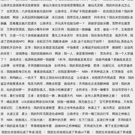
公路求生游戏靠考试发家致富
修仙大佬在生存游戏里嘎嘎乱杀
修仙无灵根，我的外挂多点怎么
了
全民荒岛：六岁崽崽靠捡垃圾封神
公路求生，开局矿卡我逆袭成榜一
欺负我没灵根？我的草
能成精
网游：从死囚狱到巅峰玩家
末日游戏：我带历史人物救世
列车求生？我在末世招揽队友
躺赢
恶毒魔女她只想通关
公路求生，开玩具车也能当榜一？
厨娘穿进娱乐圈，荒野求生建景
区
万界经营系统，我的小餐车封神
末日开局：我成欧皇一路躺赢
末世，修改一个字，主角团求
带飞
欠债一个亿？游戏捡漏成首富
重生之本命灵印
求生游戏：我在海岛养恐龙
诡异开局，我
成了恐怖游戏NPC
网游：挂机百万年,我醒来成神
火影,这个佐助过于凶悍！
游戏开始,系统会为
您随机开启外挂
足球：我的女友都是顶流超模
中场暴君：从葡超开始统治世界
燃烧吧！这该死
的末世！
游戏降临：我的技能偷BUG
网游：我一人，便是最强神殿！
荒岛求生，我一个人穿越
了？
游戏求生：低调再低调榜一我都要
1米78，我的模板是奥尼尔
技能书难爆？那她批发是怎
么回事
全球穿越，开局觉醒SSS血脉
全球净化：我的系统是神骸
星律：玩家纪元
全民穿越求
生：我能抽取每日礼包
像素游戏成真了，但我是通缉榜一
NBA：开局神选之体，打哭詹皇
全民
领主：凤鸣岐山，一统天下
重生之我在AG当赛训总监
让你递水，你怒喷乔丹黑卤蛋
网游：我的
鉴定术能看透未来
电竞乌鸦哥，调教全联盟
诡域求生：开局炼化古龙觉醒神瞳
篮球：我的身
后，站的是92梦一
穿成星际孤儿，我靠小吃摊逆袭了
全民求生：开局一辆餐车
职业哥穿回十几
年前，暴打全联盟
王者：老登最后一舞，舞成通天代
NBA：这华人新秀是钢铁之躯！
全职高
手：崛起新星
LOL技能在网游当3S天赋
技能一键满级，我无敌怎么了
宝可梦世界降临，只有我
保留记忆
三角洲求生：我的室友麦晓雯
重生之传奇热血霸业
铁幕之下：振兴男足
超现实网
游
太虚之逆
废土：我的列车无限进化成神国
公路求生：开局一辆三轮自行车
网游之神偷之
手
NBA：收购湖人，打劫大姚！
星渊中的月辉
神印：生下门笛后，反派们争当爹
开局E级天
赋？我的蓝条无敌了
带着模版救华夏
战锤40K之邪神崛起
开局成为主神，麾下全是沙雕玩家
-
-
我把生存游戏玩成了养成 陆苋
我把生存游戏玩成了养成txt下载
我把生存游戏玩成了养成最