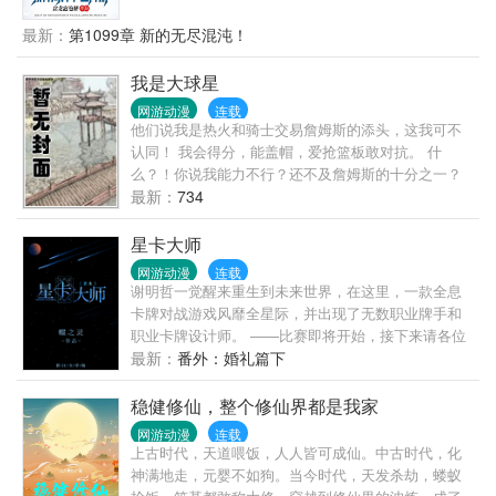
对强化”，开局种植世界树，从此颠覆了整个世界对于
种植师的认知。炮灰加工厂？世界树上诞生的原初精
最新：
第1099章 新的无尽混沌！
灵起步便是禁咒级魔法！加强版农民？黄中李和人参
果会让你明白什么叫立地成神！没有攻击技能？一手
我是大球星
混沌种青莲就能轻松毁灭一个大世界！直到纪元之
网游动漫
连载
末，神魔之战在陈宇眼中也不过是小孩子的游戏罢
他们说我是热火和骑士交易詹姆斯的添头，这我可不
了，他只想默默耕耘他可爱的原初精灵们。
认同！ 我会得分，能盖帽，爱抢篮板敢对抗。 什
么？！你说我能力不行？还不及詹姆斯的十分之一？
拜托，他是詹姆斯，不是张两万。 神马得分王、篮板
最新：
734
王，那都是年轻人追逐的东西；我的目标是左手
mvp，右手fmvp，头戴dpoy，脚踩联盟诸强！ “嘿，
星卡大师
吉尔伯特，我们是不是该聊聊我新赛季的薪水问题
网游动漫
连载
了？你知道的，皇家马德里已经对我开价3000万了。”
谢明哲一觉醒来重生到未来世界，在这里，一款全息
“哈哈，吴，别以为我不知道，皇马是一支足球队！”
卡牌对战游戏风靡全星际，并出现了无数职业牌手和
“难道你不知道它也是一支篮球队么？” “什么！？”
职业卡牌设计师。 ——比赛即将开始，接下来请各位
“哎，算了。看来你没什么诚意，我还是去接杰里·巴斯
选手展示对战卡牌！ 别人的卡组：千年神树、焰龙、
最新：
番外：婚礼篇下
的电话好了。” ...
冰晶凤凰！ 谢明哲的卡组：诸葛亮、貂蝉、曹操、孙
权…… 前所未见的人物战斗卡牌，带着稀奇古怪的技
稳健修仙，整个修仙界都是我家
能出现在了赛场上。 观众们：这位选手真是画风清奇
网游动漫
连载
→_→ 1、主受，卡牌对战剧情流爽文，> 2、温柔腹黑
上古时代，天道喂饭，人人皆可成仙。中古时代，化
把媳妇宠上天的攻×战斗力爆表乐天派受； 3、卡牌对
神满地走，元婴不如狗。当今时代，天发杀劫，蝼蚁
战游戏，规则/卡组设定均为作者原创，遇到其是数据