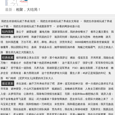
一样，她不嫉妒女主也不喜欢男主。她单纯的就是看
会牵扯很多利益纠纷，结局he
不惯男女主比她嚣张，在她面前出风头。––这个身世
最新：
相聚，大结局！
背景强大的女反派就这么和男女主杠上了，剧情发展
到中期被看不惯她的女主追随者害死，在宗门试炼里
-
-
我把生存游戏玩成了养成 陆苋
我把生存游戏玩成了养成全文阅读
我把生存游戏玩成了养成
被推进兽潮死在魔兽口中。––典型的出场华丽结局草
-
-
txt下载
我把生存游戏玩成了养成最新章节
好看的网游动漫小说
率。––然而她穿成了百里伏?，大结局都没有活到的百
站内强推
洛公子
媚爱如蜜
遍地尤物
国家请我出狱，我的身份曝光了
都市之魔主重生
我
里伏?，所以葬身魔兽口腹的是她？哒咩！––系统告诉
雕刻神像，敕封诸天神明
和嫂子同居的日子
诡异药剂师：我的病人皆为恐怖
绝色神雕
踏天
她，完成任务可以许诺她一个愿望，包括重生拥有一
境
别叫我恶魔
万古不死，葬天，葬地，葬众生
洪荒夺美记
SSSS级雌性在星际兽世被疯宠
双
副健康的身体。––任务是嚣张的活到大结局。––嚣张
修魔尊，我以阴阳证帝位
蛊祸
穿成县令后，她带领朝臣搞内卷
海贼之绝巅霸气
抗日之铁血八
值还可换取系统商城物品。––看完这任务，伏?表示不
路
重生四九城之大院顽主儿
就是嚣张吗？我可以的。––可是男主怎么变的不太一
经典收藏
都市娇妻之美女后宫
快穿：那个炮灰我穿过
燃欲
儒道至圣
开局草屋，我能合成
样？伏?∶你不要过来呀！我超凶滴！卿棋景∶小团子，
万物！
终极全才
你惹他干嘛？他是邪神走狗啊！
这个遮天太假了
强穿七零：军哥和空间让我
饿饿！
躺赢了
坚守最后一道防线
凡界凡劫
英雄联盟之冠军男友
FGO：赫拉克勒斯，不是海木桩
穗
岁念安
奸商有道：暴力黑萌法师
这个世界的梦有大问题
重生八零：45岁正是闯荡的年纪
鬼
股
奇门相师
[尼罗河女儿]亲爱的侍卫长大人
最近更新
求生游戏：她千万年寿命开挂了吧
原神：提瓦特造神计划
榜一大佬的公路求生不走
寻常路
诸神黄昏，什么叫万族都有我马甲
狐媚妲己，攻略峡谷男英雄
人鱼女王横扫星际
游戏
入侵：从梦境开始
公路求生，我靠每日情报当捡漏王
无限：全副本Boss都想独占我
诡异入侵：
假千金靠氪金带飞蓝星
国运：武力值爆表？我拿智商换的
恶女掉马后，全星际大佬吻上来了
小
马宝莉之青里
网游：我和怪物的一万种死法
末世房车，我和霸总建农场
末日游戏：我开无敌战
车卖西瓜
我化妆超美，被诡异们排队疯舔
荒岛求生，我在海上有移动城堡
无限求生：囤废品也
能封神？
惹火燃情：总裁的心尖溺宠
带毛茸茸公路求生，开局一辆破车
我在古代斩梦魇
我在