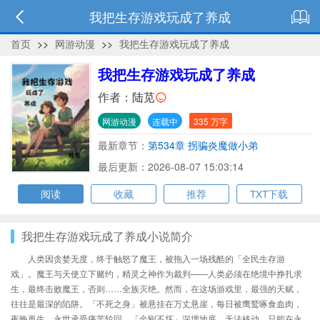
我把生存游戏玩成了养成
首页
>>
网游动漫
>>
我把生存游戏玩成了养成
我把生存游戏玩成了养成
作者：
陆苋
网游动漫
连载中
335 万字
最新章节：
第534章 拐骗炎魔做小弟
最后更新：2026-08-07 15:03:14
阅读
收藏
推荐
TXT下载
我把生存游戏玩成了养成小说简介
人类因贪婪无度，终于触怒了魔王，被拖入一场残酷的「全民生存游
戏」。魔王与天使立下赌约，精灵之神作为裁判——人类必须在绝境中挣扎求
生，最终击败魔王，否则……全族灭绝。然而，在这场游戏里，最强的天赋，
往往是最深的陷阱。「不死之身」被悬挂在万丈悬崖，每日被鹰鹫啄食血肉，
夜晚再生，永世承受痛苦轮回。「金刚不坏」深埋地底，无法移动，只能在永