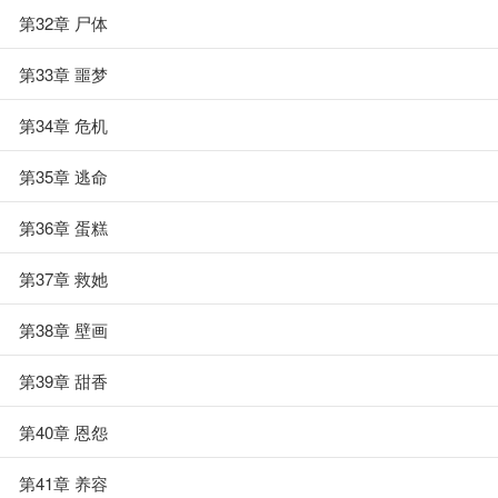
第32章 尸体
第33章 噩梦
第34章 危机
第35章 逃命
第36章 蛋糕
第37章 救她
第38章 壁画
第39章 甜香
第40章 恩怨
第41章 养容