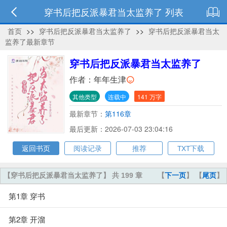
穿书后把反派暴君当太监养了 列表
首页
>>
穿书后把反派暴君当太监养了
>>
穿书后把反派暴君当太
监养了最新章节
穿书后把反派暴君当太监养了
作者：
年年生津
其他类型
连载中
141 万字
最新章节：
第116章
最后更新：2026-07-03 23:04:16
返回书页
阅读记录
推荐
TXT下载
【穿书后把反派暴君当太监养了】 共 199 章
【
下一页
】 【
尾页
】
第1章 穿书
第2章 开溜